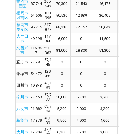
福岡市
205,
87,744
70,300
21,543
46,175
70,
西区
643
福岡市
130,
64,606
50,530
12,939
36,405
50,
城南区
995
福岡市
217,
95,735
68,210
22,157
50,643
68,
早良区
877
大牟田
117,
49,398
16,000
0
11,500
16,
市
360
久留米
116,96
293,
81,000
28,300
51,300
81,
市
7
362
57,1
直方市
23,281
0
0
0
0
46
128,
飯塚市
54,472
0
0
0
0
435
46,1
田川市
19,843
0
0
0
0
69
67,7
柳川市
23,453
10,000
6,300
3,700
10,
77
63,7
八女市
21,882
5,200
2,000
3,200
5,2
09
48,3
筑後市
17,379
9,500
4,900
4,600
9,5
39
34,8
大川市
12,709
6,200
3,200
3,000
6,2