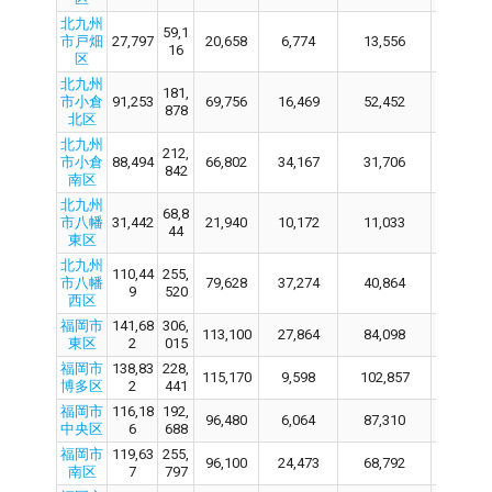
北九州
59,1
市戸畑
27,797
20,658
6,774
13,556
20,
16
区
北九州
181,
市小倉
91,253
69,756
16,469
52,452
69,
878
北区
北九州
212,
市小倉
88,494
66,802
34,167
31,706
66,
842
南区
北九州
68,8
市八幡
31,442
21,940
10,172
11,033
21,
44
東区
北九州
110,44
255,
市八幡
79,628
37,274
40,864
79,
9
520
西区
福岡市
141,68
306,
113,100
27,864
84,098
113,
東区
2
015
福岡市
138,83
228,
115,170
9,598
102,857
115,
博多区
2
441
福岡市
116,18
192,
96,480
6,064
87,310
96,
中央区
6
688
福岡市
119,63
255,
96,100
24,473
68,792
96,
南区
7
797