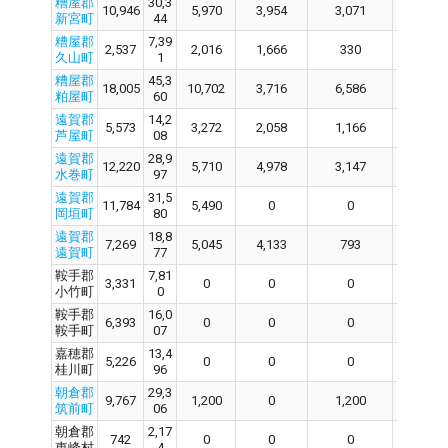
糟屋郡
30,3
10,946
5,970
3,954
3,071
5,9
新宮町
44
糟屋郡
7,39
2,537
2,016
1,666
330
2,0
久山町
1
糟屋郡
45,3
18,005
10,702
3,716
6,586
10,
粕屋町
60
遠賀郡
14,2
5,573
3,272
2,058
1,166
3,2
芦屋町
08
遠賀郡
28,9
12,220
5,710
4,978
3,147
5,7
水巻町
97
遠賀郡
31,5
11,784
5,490
0
0
5,4
岡垣町
80
遠賀郡
18,8
7,269
5,045
4,133
793
5,0
遠賀町
77
鞍手郡
7,81
3,331
0
0
0
0
小竹町
0
鞍手郡
16,0
6,393
0
0
0
0
鞍手町
07
嘉穂郡
13,4
5,226
0
0
0
0
桂川町
96
朝倉郡
29,3
9,767
1,200
0
1,200
0
筑前町
06
朝倉郡
2,17
742
0
0
0
0
東峰村
4