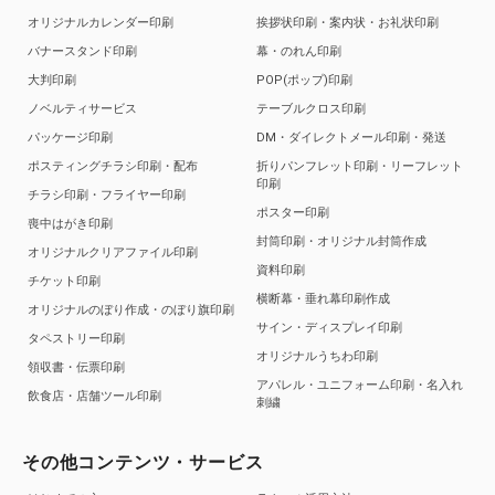
オリジナルカレンダー印刷
挨拶状印刷・案内状・お礼状印刷
バナースタンド印刷
幕・のれん印刷
大判印刷
POP(ポップ)印刷
ノベルティサービス
テーブルクロス印刷
パッケージ印刷
DM・ダイレクトメール印刷・発送
ポスティングチラシ印刷・配布
折りパンフレット印刷・リーフレット
印刷
チラシ印刷・フライヤー印刷
ポスター印刷
喪中はがき印刷
封筒印刷・オリジナル封筒作成
オリジナルクリアファイル印刷
資料印刷
チケット印刷
横断幕・垂れ幕印刷作成
オリジナルのぼり作成・のぼり旗印刷
サイン・ディスプレイ印刷
タペストリー印刷
オリジナルうちわ印刷
領収書・伝票印刷
アパレル・ユニフォーム印刷・名入れ
飲食店・店舗ツール印刷
刺繍
その他コンテンツ・サービス