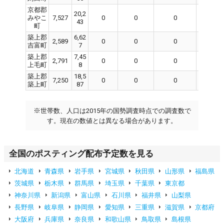
京都郡
20,2
みやこ
7,527
0
0
0
0
43
町
築上郡
6,62
2,589
0
0
0
0
吉富町
7
築上郡
7,45
2,791
0
0
0
0
上毛町
8
築上郡
18,5
7,250
0
0
0
0
築上町
87
※
世帯数、人口は2015年の国勢調査時点での調査数で
す。現在の数値とは異なる場合があります。
全国のポスティング配布予定数を見る
北海道
青森県
岩手県
宮城県
秋田県
山形県
福島県
茨城県
栃木県
群馬県
埼玉県
千葉県
東京都
神奈川県
新潟県
富山県
石川県
福井県
山梨県
長野県
岐阜県
静岡県
愛知県
三重県
滋賀県
京都府
大阪府
兵庫県
奈良県
和歌山県
鳥取県
島根県