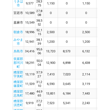
うきは
28,3
9,577
1,150
0
1,150
0
市
75
27,8
宮若市
10,589
0
0
0
0
08
38,5
嘉麻市
15,549
0
0
0
0
52
52,1
朝倉市
18,996
2,500
0
2,500
0
15
みやま
38,1
12,941
1,200
0
1,200
0
市
39
95,6
糸島市
34,416
13,720
8,573
6,132
12,
06
筑紫郡
50,0
那珂川
18,291
12,900
6,898
6,438
12,
04
町
糟屋郡
37,9
13,119
7,410
7,020
2,114
7,4
宇美町
27
糟屋郡
31,2
11,539
6,590
3,645
3,119
6,5
篠栗町
10
糟屋郡
44,9
17,480
13,831
6,184
7,443
13,
志免町
65
糟屋郡
27,2
9,919
7,523
5,341
2,243
7,5
須恵町
63