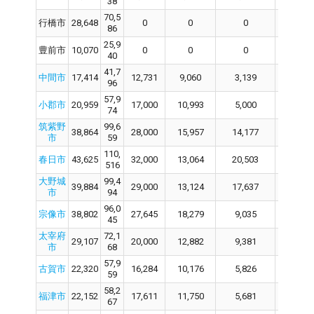
38
70,5
行橋市
28,648
0
0
0
0
86
25,9
豊前市
10,070
0
0
0
0
40
41,7
中間市
17,414
12,731
9,060
3,139
12,
96
57,9
小郡市
20,959
17,000
10,993
5,000
17,
74
筑紫野
99,6
38,864
28,000
15,957
14,177
28,
市
59
110,
春日市
43,625
32,000
13,064
20,503
32,
516
大野城
99,4
39,884
29,000
13,124
17,637
29,
市
94
96,0
宗像市
38,802
27,645
18,279
9,035
27,
45
太宰府
72,1
29,107
20,000
12,882
9,381
20,
市
68
57,9
古賀市
22,320
16,284
10,176
5,826
16,
59
58,2
福津市
22,152
17,611
11,750
5,681
17,
67