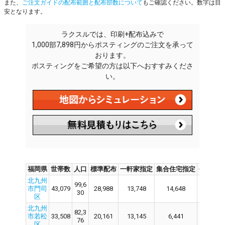
また、
ご注文ガイドの配布範囲と配布部数について
もご確認ください。数字は目
安となります。
ラクスルでは、印刷+配布込みで
1,000部7,898円からポスティングのご注文を承って
おります。
ポスティングをご希望の方は以下へおすすみくださ
い。
福岡県
世帯数
人口
標準配布
一軒家指定
集合住宅指定
会社・
北九州
99,6
市門司
43,079
28,988
13,748
14,648
28,
30
区
北九州
82,3
市若松
33,508
20,161
13,145
6,441
20,
76
区