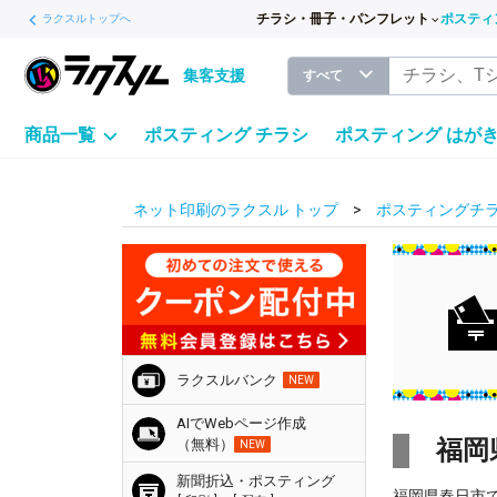
チラシ・冊子・パンフレット
ポスティ
ラクスルトップへ
集客支援
すべて
商品一覧
ポスティング チラシ
ポスティング はが
ネット印刷のラクスル トップ
ポスティングチラ
ラクスルバンク
NEW
AIでWebページ作成
福岡
（無料）
NEW
新聞折込・ポスティング
福岡県春日市