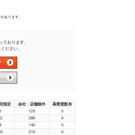
合があります。
承っております。
みください。
宅指定
会社・店舗除外
高密度配布
5
120
0
42
280
0
8
140
0
70
210
0