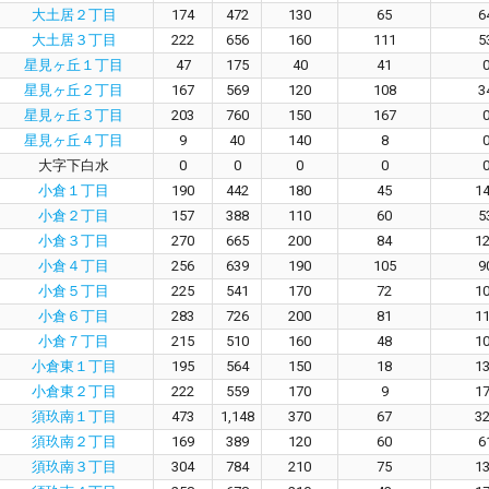
大土居２丁目
174
472
130
65
6
大土居３丁目
222
656
160
111
5
星見ヶ丘１丁目
47
175
40
41
星見ヶ丘２丁目
167
569
120
108
3
星見ヶ丘３丁目
203
760
150
167
星見ヶ丘４丁目
9
40
140
8
大字下白水
0
0
0
0
小倉１丁目
190
442
180
45
1
小倉２丁目
157
388
110
60
5
小倉３丁目
270
665
200
84
1
小倉４丁目
256
639
190
105
9
小倉５丁目
225
541
170
72
1
小倉６丁目
283
726
200
81
1
小倉７丁目
215
510
160
48
1
小倉東１丁目
195
564
150
18
1
小倉東２丁目
222
559
170
9
1
須玖南１丁目
473
1,148
370
67
3
須玖南２丁目
169
389
120
60
6
須玖南３丁目
304
784
210
75
1