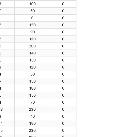
3
100
0
0
50
0
0
0
0
2
120
0
0
90
0
5
130
0
6
200
0
6
140
0
6
150
0
3
120
0
1
50
0
7
150
0
1
180
0
6
150
0
1
70
0
98
230
0
3
40
0
04
190
0
75
230
0