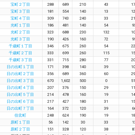
宝町２丁目
288
689
210
43
1
宝町３丁目
181
554
140
13
1
宝町４丁目
309
743
240
33
2
光町１丁目
186
481
140
54
9
光町２丁目
323
688
230
132
1
光町３丁目
190
426
160
72
9
千歳町１丁目
346
675
260
54
2
千歳町２丁目
333
699
260
115
1
千歳町３丁目
331
715
280
77
2
日の出町１丁目
171
398
140
39
1
日の出町２丁目
356
689
360
60
2
日の出町３丁目
670
1,602
500
0
5
日の出町４丁目
207
376
150
29
1
日の出町５丁目
214
478
160
19
1
日の出町６丁目
217
427
180
31
1
日の出町７丁目
164
372
120
39
6
伯玄町
248
624
190
19
1
原町１丁目
56
142
30
33
1
原町２丁目
151
328
120
38
8