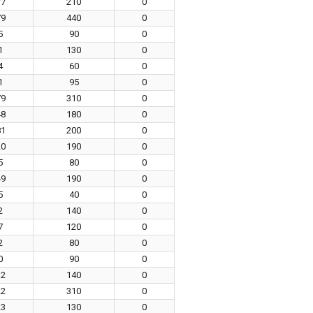
77
210
0
79
440
0
5
90
0
1
130
0
4
60
0
1
95
0
79
310
0
48
180
0
81
200
0
20
190
0
5
80
0
49
190
0
5
40
0
2
140
0
7
120
0
2
80
0
0
90
0
32
140
0
22
310
0
23
130
0