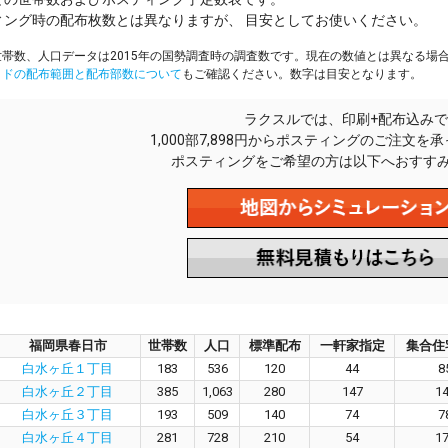
ィング時の配布枚数とは異なりますが、 目安としてお使いください。
帯数、人口データは2015年の国勢調査時の調査数です。現在の数値とは異なる場
イドの配布範囲と配布部数について
もご確認ください。数字は目安となります。
ラクスルでは、印刷+配布込みで
1,000部7,898円からポスティングのご注文を
ポスティングをご希望の方は以下へおすす
福岡県春日市
世帯数
人口
標準配布
一軒家指定
集合住
白水ヶ丘１丁目
183
536
120
44
8
白水ヶ丘２丁目
385
1,063
280
147
1
白水ヶ丘３丁目
193
509
140
74
7
白水ヶ丘４丁目
281
728
210
54
1