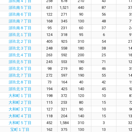
須玖南４丁目
258
678
210
43
1
須玖南５丁目
631
1,521
440
87
3
須玖南６丁目
122
271
90
56
3
須玖南７丁目
168
345
130
48
7
須玖南８丁目
95
231
60
37
2
須玖北１丁目
124
318
95
6
9
須玖北２丁目
405
925
310
54
2
須玖北３丁目
248
558
180
38
1
須玖北４丁目
263
592
200
25
1
須玖北５丁目
245
553
190
71
1
須玖北６丁目
98
219
80
46
3
須玖北７丁目
272
597
190
55
1
須玖北８丁目
73
164
40
42
1
須玖北９丁目
194
425
140
45
9
大和町１丁目
198
372
120
10
8
大和町２丁目
115
253
80
15
7
大和町３丁目
127
321
90
10
9
大和町４丁目
118
204
140
15
1
大和町５丁目
452
1,584
310
3
3
宝町１丁目
162
375
130
13
1