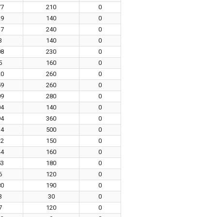
77
210
0
29
140
0
17
240
0
3
140
0
08
230
0
5
160
0
20
260
0
59
260
0
09
280
0
04
140
0
94
360
0
14
500
0
12
150
0
44
160
0
53
180
0
6
120
0
80
190
0
3
30
0
7
120
0