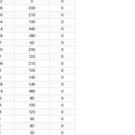
22
0
0
96
200
0
20
210
0
84
190
0
14
440
0
38
180
0
7
60
0
70
200
0
7
120
0
68
210
0
2
130
0
6
140
0
18
140
0
74
480
0
9
80
0
9
100
0
8
120
0
0
90
0
8
85
0
0
50
0