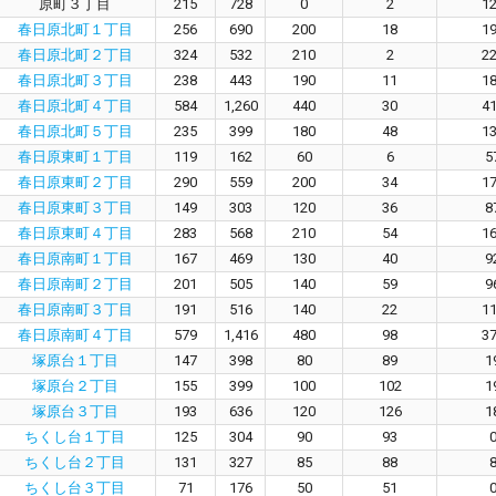
原町３丁目
215
728
0
2
1
春日原北町１丁目
256
690
200
18
1
春日原北町２丁目
324
532
210
2
2
春日原北町３丁目
238
443
190
11
1
春日原北町４丁目
584
1,260
440
30
4
春日原北町５丁目
235
399
180
48
1
春日原東町１丁目
119
162
60
6
5
春日原東町２丁目
290
559
200
34
1
春日原東町３丁目
149
303
120
36
8
春日原東町４丁目
283
568
210
54
1
春日原南町１丁目
167
469
130
40
9
春日原南町２丁目
201
505
140
59
9
春日原南町３丁目
191
516
140
22
1
春日原南町４丁目
579
1,416
480
98
3
塚原台１丁目
147
398
80
89
1
塚原台２丁目
155
399
100
102
1
塚原台３丁目
193
636
120
126
1
ちくし台１丁目
125
304
90
93
ちくし台２丁目
131
327
85
88
ちくし台３丁目
71
176
50
51