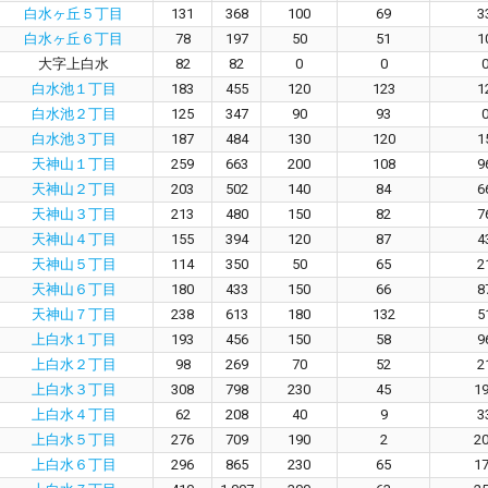
白水ヶ丘５丁目
131
368
100
69
3
白水ヶ丘６丁目
78
197
50
51
1
大字上白水
82
82
0
0
白水池１丁目
183
455
120
123
1
白水池２丁目
125
347
90
93
白水池３丁目
187
484
130
120
1
天神山１丁目
259
663
200
108
9
天神山２丁目
203
502
140
84
6
天神山３丁目
213
480
150
82
7
天神山４丁目
155
394
120
87
4
天神山５丁目
114
350
50
65
2
天神山６丁目
180
433
150
66
8
天神山７丁目
238
613
180
132
5
上白水１丁目
193
456
150
58
9
上白水２丁目
98
269
70
52
2
上白水３丁目
308
798
230
45
1
上白水４丁目
62
208
40
9
3
上白水５丁目
276
709
190
2
2
上白水６丁目
296
865
230
65
1