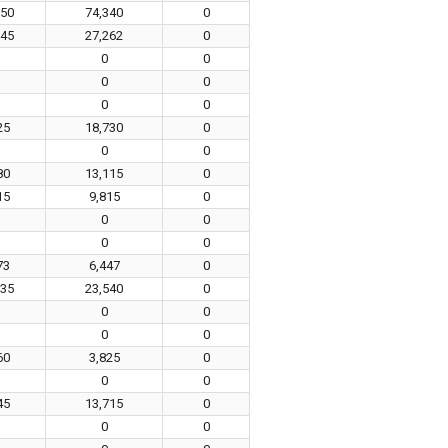
150
74,340
0
145
27,262
0
0
0
0
0
0
0
25
18,730
0
0
0
80
13,115
0
15
9,815
0
0
0
0
0
73
6,447
0
135
23,540
0
0
0
0
0
60
3,825
0
0
0
45
13,715
0
0
0