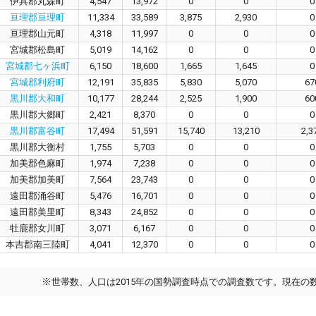
伊具郡丸森町
4,547
13,972
0
0
0
亘理郡亘理町
11,334
33,589
3,875
2,930
0
亘理郡山元町
4,318
11,997
0
0
0
宮城郡松島町
5,019
14,162
0
0
0
宮城郡七ヶ浜町
6,150
18,600
1,665
1,645
0
宮城郡利府町
12,191
35,835
5,830
5,070
67
黒川郡大和町
10,177
28,244
2,525
1,900
60
黒川郡大郷町
2,421
8,370
0
0
0
黒川郡富谷町
17,494
51,591
15,740
13,210
2,3
黒川郡大衡村
1,755
5,703
0
0
0
加美郡色麻町
1,974
7,238
0
0
0
加美郡加美町
7,564
23,743
0
0
0
遠田郡涌谷町
5,476
16,701
0
0
0
遠田郡美里町
8,343
24,852
0
0
0
牡鹿郡女川町
3,071
6,167
0
0
0
本吉郡南三陸町
4,041
12,370
0
0
0
※
世帯数、人口は2015年の国勢調査時点での調査数です。現在の