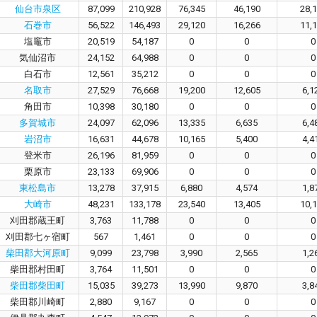
仙台市泉区
87,099
210,928
76,345
46,190
28,
石巻市
56,522
146,493
29,120
16,266
11,
塩竈市
20,519
54,187
0
0
0
気仙沼市
24,152
64,988
0
0
0
白石市
12,561
35,212
0
0
0
名取市
27,529
76,668
19,200
12,605
6,1
角田市
10,398
30,180
0
0
0
多賀城市
24,097
62,096
13,335
6,635
6,4
岩沼市
16,631
44,678
10,165
5,400
4,4
登米市
26,196
81,959
0
0
0
栗原市
23,133
69,906
0
0
0
東松島市
13,278
37,915
6,880
4,574
1,8
大崎市
48,231
133,178
23,540
13,405
10,
刈田郡蔵王町
3,763
11,788
0
0
0
刈田郡七ヶ宿町
567
1,461
0
0
0
柴田郡大河原町
9,099
23,798
3,990
2,565
1,2
柴田郡村田町
3,764
11,501
0
0
0
柴田郡柴田町
15,035
39,273
13,990
9,870
3,8
柴田郡川崎町
2,880
9,167
0
0
0