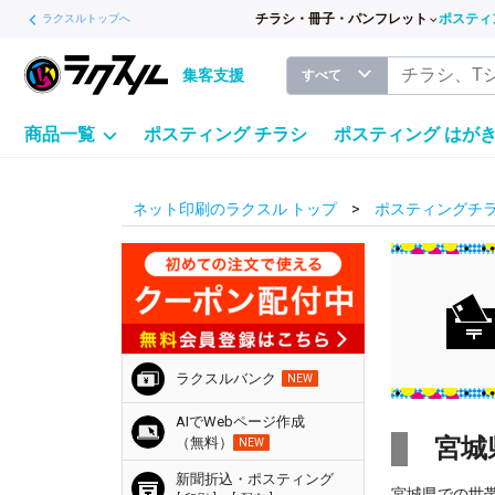
チラシ・冊子・パンフレット
ポスティ
ラクスルトップへ
集客支援
すべて
商品一覧
ポスティング チラシ
ポスティング はが
ネット印刷のラクスル トップ
ポスティングチラ
ラクスルバンク
NEW
AIでWebページ作成
宮城
（無料）
NEW
新聞折込・ポスティング
宮城県での世