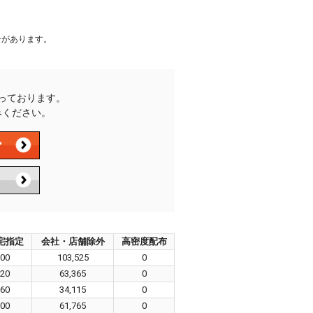
合があります。
承っております。
みください。
宅指定
会社・店舗除外
高密度配布
800
103,525
0
820
63,365
0
660
34,115
0
700
61,765
0