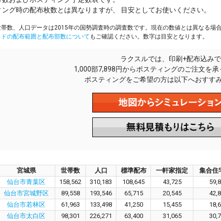
ィング時の配布枚数とは異なりますが、 目安としてお使いください。
帯数、人口データは2015年の国勢調査時の調査数です。現在の数値とは異なる場
イドの配布範囲と配布部数について
もご確認ください。数字は目安となります。
ラクスルでは、印刷+配布込みで
1,000部7,898円からポスティングのご注文を
ポスティングをご希望の方は以下へおすす
宮城県
世帯数
人口
標準配布
一軒家指定
集合住
仙台市青葉区
158,562
310,183
108,645
43,725
59,
仙台市宮城野区
89,558
193,546
65,715
20,545
42,
仙台市若林区
61,963
133,498
41,250
15,455
18,
仙台市太白区
98,301
226,271
63,400
31,065
30,