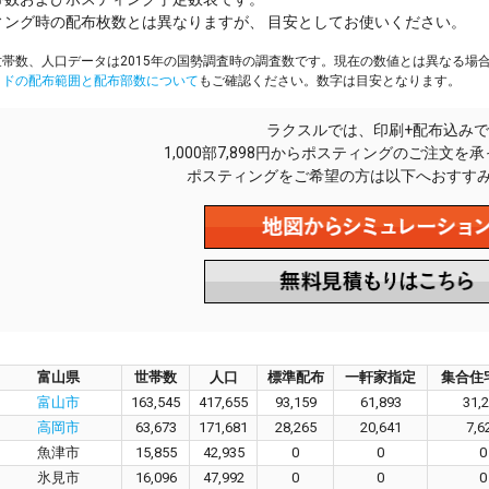
ィング時の配布枚数とは異なりますが、 目安としてお使いください。
帯数、人口データは2015年の国勢調査時の調査数です。現在の数値とは異なる場
イドの配布範囲と配布部数について
もご確認ください。数字は目安となります。
ラクスルでは、印刷+配布込みで
1,000部7,898円からポスティングのご注文を
ポスティングをご希望の方は以下へおすす
富山県
世帯数
人口
標準配布
一軒家指定
集合住
富山市
163,545
417,655
93,159
61,893
31,
高岡市
63,673
171,681
28,265
20,641
7,6
魚津市
15,855
42,935
0
0
0
氷見市
16,096
47,992
0
0
0