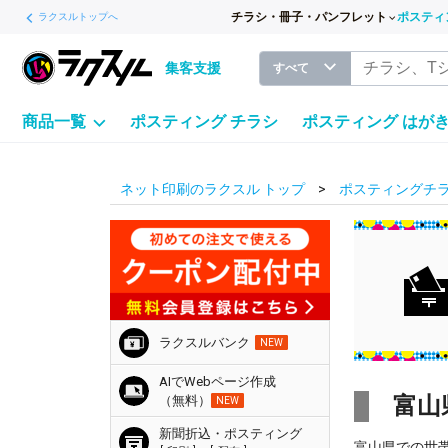
チラシ・冊子・パンフレット
ポスティ
ラクスルトップへ
集客支援
すべて
商品一覧
ポスティング チラシ
ポスティング はが
ネット印刷のラクスル トップ
ポスティングチラ
ラクスルバンク
NEW
AIでWebページ作成
富山
（無料）
NEW
新聞折込・ポスティング
富山県での世