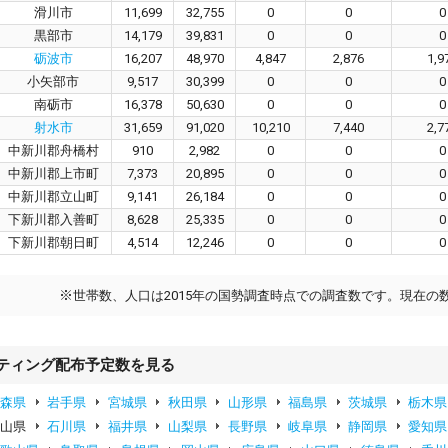
滑川市
11,699
32,755
0
0
0
黒部市
14,179
39,831
0
0
0
砺波市
16,207
48,970
4,847
2,876
1,9
小矢部市
9,517
30,399
0
0
0
南砺市
16,378
50,630
0
0
0
射水市
31,659
91,020
10,210
7,440
2,7
中新川郡舟橋村
910
2,982
0
0
0
中新川郡上市町
7,373
20,895
0
0
0
中新川郡立山町
9,141
26,184
0
0
0
下新川郡入善町
8,628
25,335
0
0
0
下新川郡朝日町
4,514
12,246
0
0
0
※
世帯数、人口は2015年の国勢調査時点での調査数です。現在の
ティング配布予定数を見る
青森県
岩手県
宮城県
秋田県
山形県
福島県
茨城県
栃木県
富山県
石川県
福井県
山梨県
長野県
岐阜県
静岡県
愛知県