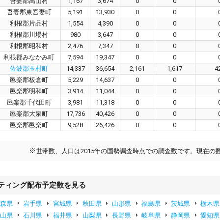
吾妻郡高山村
1,167
3,674
0
0
吾妻郡東吾妻町
5,191
13,930
0
0
利根郡片品村
1,554
4,390
0
0
利根郡川場村
980
3,647
0
0
利根郡昭和村
2,476
7,347
0
0
利根郡みなかみ町
7,594
19,347
0
0
佐波郡玉村町
14,337
36,654
2,161
1,617
4
邑楽郡板倉町
5,229
14,637
0
0
邑楽郡明和町
3,914
11,044
0
0
邑楽郡千代田町
3,981
11,318
0
0
邑楽郡大泉町
17,736
40,426
0
0
邑楽郡邑楽町
9,528
26,426
0
0
※
世帯数、人口は2015年の国勢調査時点での調査数です。現在の
ティング配布予定数を見る
青森県
岩手県
宮城県
秋田県
山形県
福島県
茨城県
栃木県
富山県
石川県
福井県
山梨県
長野県
岐阜県
静岡県
愛知県