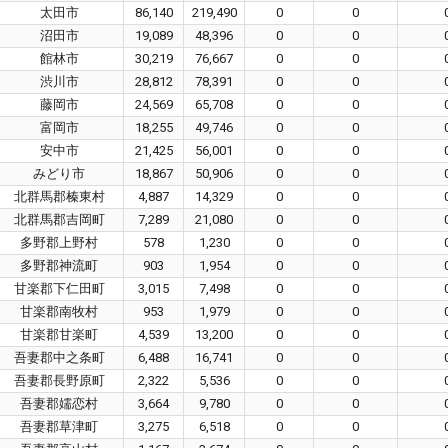
太田市
86,140
219,490
0
0
沼田市
19,089
48,396
0
0
館林市
30,219
76,667
0
0
渋川市
28,812
78,391
0
0
藤岡市
24,569
65,708
0
0
富岡市
18,255
49,746
0
0
安中市
21,425
56,001
0
0
みどり市
18,867
50,906
0
0
北群馬郡榛東村
4,887
14,329
0
0
北群馬郡吉岡町
7,289
21,080
0
0
多野郡上野村
578
1,230
0
0
多野郡神流町
903
1,954
0
0
甘楽郡下仁田町
3,015
7,498
0
0
甘楽郡南牧村
953
1,979
0
0
甘楽郡甘楽町
4,539
13,200
0
0
吾妻郡中之条町
6,488
16,741
0
0
吾妻郡長野原町
2,322
5,536
0
0
吾妻郡嬬恋村
3,664
9,780
0
0
吾妻郡草津町
3,275
6,518
0
0