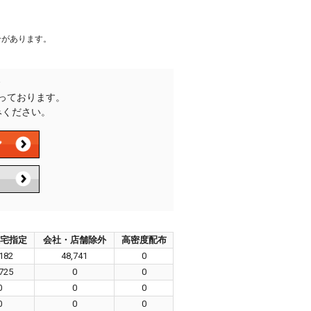
合があります。
承っております。
みください。
宅指定
会社・店舗除外
高密度配布
182
48,741
0
725
0
0
0
0
0
0
0
0