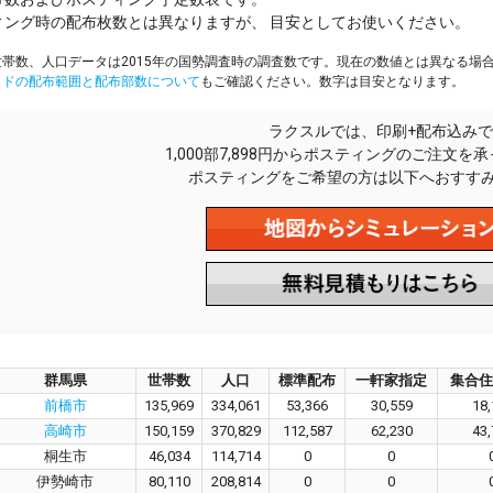
ィング時の配布枚数とは異なりますが、 目安としてお使いください。
帯数、人口データは2015年の国勢調査時の調査数です。現在の数値とは異なる場
イドの配布範囲と配布部数について
もご確認ください。数字は目安となります。
ラクスルでは、印刷+配布込みで
1,000部7,898円からポスティングのご注文を
ポスティングをご希望の方は以下へおすす
群馬県
世帯数
人口
標準配布
一軒家指定
集合住
前橋市
135,969
334,061
53,366
30,559
18,
高崎市
150,159
370,829
112,587
62,230
43,
桐生市
46,034
114,714
0
0
伊勢崎市
80,110
208,814
0
0