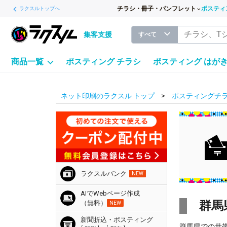
チラシ・冊子・パンフレット
ポスティ
ラクスルトップへ
集客支援
すべて
商品一覧
ポスティング チラシ
ポスティング はが
ネット印刷のラクスル トップ
ポスティングチラ
ラクスルバンク
NEW
AIでWebページ作成
群馬
（無料）
NEW
新聞折込・ポスティング
群馬県での世