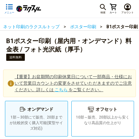
メニュー
検索
カート
アカウント
ネット印刷のラクスルトップ
ポスター印刷
B1ポスター印刷
B1ポスター印刷（屋内用・オンデマンド）料
金表 / フォト光沢紙（厚手）
送料無料
【重要】お盆期間の印刷休業日について一部商品・仕様にお
いて営業日カウントの変更をさせていただきますのでご注意
ください。詳しくは
こちら
をご覧ください。
オンデマンド
オフセット
1部～30部にて販売、20部まで
10部～販売、20部以上から安く
が比較的安く購入可能(変型サイ