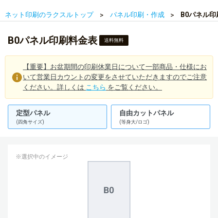
ネット印刷のラクスルトップ
パネル印刷・作成
B0パネル
B0パネル印刷料金表
送料無料
【重要】お盆期間の印刷休業日について一部商品・仕様にお
いて営業日カウントの変更をさせていただきますのでご注意
ください。詳しくは
こちら
をご覧ください。
定型パネル
自由カットパネル
(四角サイズ)
(等身大/ロゴ)
※選択中のイメージ