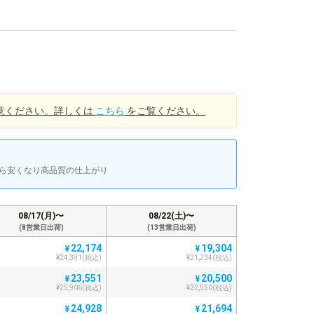
意ください。詳しくは
こちら
をご覧ください。
上から安くなり高品質の仕上がり
08/17(月)〜
08/22(土)〜
(8営業日出荷)
(13営業日出荷)
22,174
19,304
¥
¥
¥24,391(税込)
¥21,234(税込)
23,551
20,500
¥
¥
¥25,906(税込)
¥22,550(税込)
24,928
21,694
¥
¥