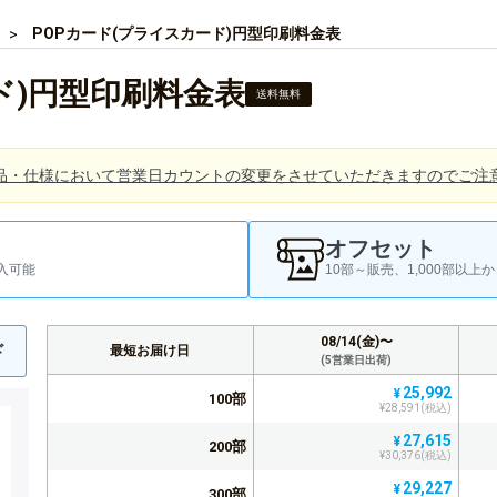
POPカード(プライスカード)円型印刷料金表
ド)円型印刷料金表
送料無料
品・仕様において営業日カウントの変更をさせていただきますのでご注
オフセット
入可能
10部～販売、1,000部以
08/14(金)〜
ド
最短お届け日
(5営業日出荷)
25,992
¥
100部
¥28,591(税込)
27,615
¥
200部
¥30,376(税込)
29,227
¥
300部