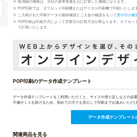
取消線の価格は、当社の基準単価を元に計算した価格になります。
52,317
¥
5,000部
POP印刷では、オフセット印刷機またはデジタル印刷機で印刷いたしま
¥57,548(税込)
ご入稿された印刷データの最終確認とご入金の確認をもって
受付日の確
56,875
¥
6,000部
POP印刷は印刷方式によって営業日の計算方法が異なります。オフセッ
¥62,562(税込)
て計算いたします。
61,434
¥
7,000部
¥67,577(税込)
65,992
¥
8,000部
¥72,591(税込)
70,551
¥
9,000部
¥77,606(税込)
75,110
¥
10,000部
¥82,621(税込)
POP印刷のデータ作成テンプレート
11,000部
データ作成テンプレートをご利用いただくと、サイズや塗り足しなどの必
12,000部
不備やミスを防げるため、初めての方でも安心して印刷までお進みいただ
13,000部
データ作成テンプレート
14,000部
関連商品を見る