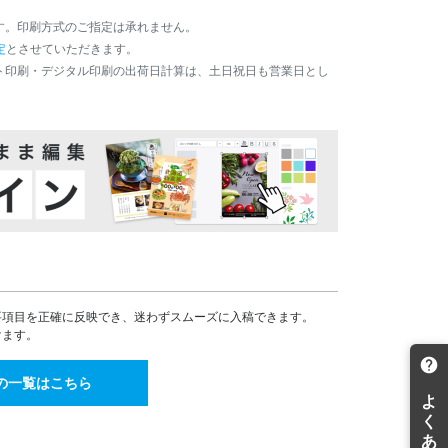
44,615
38,811
¥
¥
す。印刷方式のご指定は承れません。
¥49,076(税込)
¥42,692(税込)
定
とさせていただきます。
48,500
42,187
¥
¥
ト印刷・デジタル印刷の出荷日計算は、土日祝日も営業日とし
¥53,350(税込)
¥46,405(税込)
52,382
45,564
¥
¥
¥57,620(税込)
¥50,120(税込)
56,265
48,941
¥
¥
¥61,891(税込)
¥53,835(税込)
60,148
52,317
¥
¥
¥66,162(税込)
¥57,548(税込)
64,031
55,694
¥
¥
¥70,434(税込)
¥61,263(税込)
67,914
59,071
¥
¥
¥74,705(税込)
¥64,978(税込)
71,798
62,447
要項目を正確に反映でき、迷わずスムーズに入稿できます。
¥
¥
¥78,977(税込)
¥68,691(税込)
けます。
75,681
65,824
¥
¥
¥83,249(税込)
¥72,406(税込)
の一覧はこちら
79,564
69,200
¥
¥
¥87,520(税込)
¥76,120(税込)
83,447
72,577
¥
¥