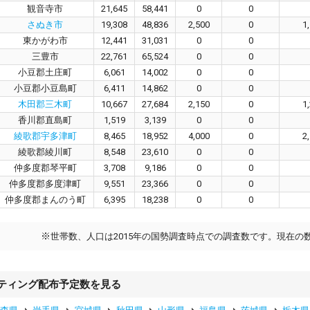
観音寺市
21,645
58,441
0
0
さぬき市
19,308
48,836
2,500
0
1
東かがわ市
12,441
31,031
0
0
三豊市
22,761
65,524
0
0
小豆郡土庄町
6,061
14,002
0
0
小豆郡小豆島町
6,411
14,862
0
0
木田郡三木町
10,667
27,684
2,150
0
1
香川郡直島町
1,519
3,139
0
0
綾歌郡宇多津町
8,465
18,952
4,000
0
2
綾歌郡綾川町
8,548
23,610
0
0
仲多度郡琴平町
3,708
9,186
0
0
仲多度郡多度津町
9,551
23,366
0
0
仲多度郡まんのう町
6,395
18,238
0
0
※
世帯数、人口は2015年の国勢調査時点での調査数です。現在の
ティング配布予定数を見る