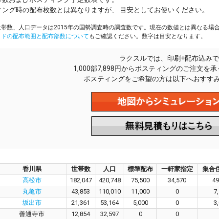
ィング時の配布枚数とは異なりますが、 目安としてお使いください。
帯数、人口データは2015年の国勢調査時の調査数です。現在の数値とは異なる場
イドの配布範囲と配布部数について
もご確認ください。数字は目安となります。
ラクスルでは、印刷+配布込みで
1,000部7,898円からポスティングのご注文を
ポスティングをご希望の方は以下へおすす
香川県
世帯数
人口
標準配布
一軒家指定
集合
高松市
182,047
420,748
75,500
34,570
49
丸亀市
43,853
110,010
11,000
0
7
坂出市
21,361
53,164
5,000
0
3
善通寺市
12,854
32,597
0
0