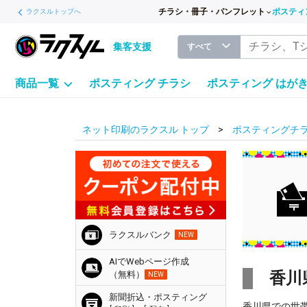
チラシ・冊子・パンフレット
ポスティ
ラクスルトップへ
集客支援
すべて
商品一覧
ポスティング チラシ
ポスティング はが
ネット印刷のラクスル トップ
ポスティングチラ
ラクスルバンク
NEW
AIでWebページ作成
香川
（無料）
NEW
新聞折込・ポスティング
香川県での世