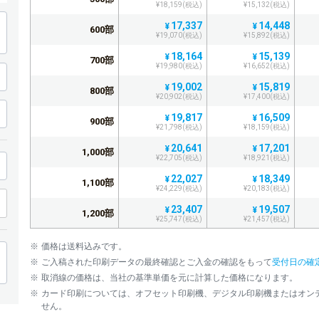
¥18,159(税込)
¥15,132(税込)
17,337
14,448
¥
¥
600部
¥19,070(税込)
¥15,892(税込)
18,164
15,139
¥
¥
700部
¥19,980(税込)
¥16,652(税込)
19,002
15,819
¥
¥
800部
¥20,902(税込)
¥17,400(税込)
19,817
16,509
¥
¥
900部
¥21,798(税込)
¥18,159(税込)
20,641
17,201
¥
¥
1,000部
¥22,705(税込)
¥18,921(税込)
22,027
18,349
¥
¥
1,100部
¥24,229(税込)
¥20,183(税込)
23,407
19,507
¥
¥
1,200部
¥25,747(税込)
¥21,457(税込)
24,790
20,667
¥
¥
1,300部
価格は送料込みです。
¥27,269(税込)
¥22,733(税込)
ご入稿された印刷データの最終確認とご入金の確認をもって
受付日の確
26,171
21,828
¥
¥
1,400部
取消線の価格は、当社の基準単価を元に計算した価格になります。
¥28,788(税込)
¥24,010(税込)
カード印刷については、オフセット印刷機、デジタル印刷機またはオン
27,552
22,975
¥
¥
1,500部
せん。
¥30,307(税込)
¥25,272(税込)