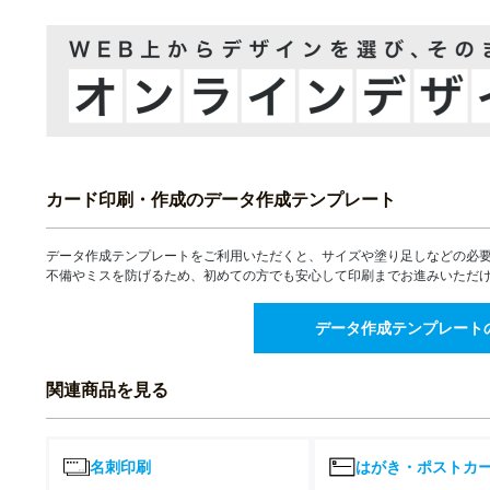
28,934
24,135
¥
¥
1,600部
¥31,827(税込)
¥26,548(税込)
30,319
25,295
¥
¥
1,700部
¥33,350(税込)
¥27,824(税込)
31,700
26,442
¥
¥
1,800部
¥34,870(税込)
¥29,086(税込)
33,080
27,600
¥
¥
1,900部
¥36,388(税込)
¥30,360(税込)
カード印刷・作成のデータ作成テンプレート
34,462
28,759
¥
¥
2,000部
¥37,908(税込)
¥31,634(税込)
35,846
29,923
¥
¥
データ作成テンプレートをご利用いただくと、サイズや塗り足しなどの必
2,100部
¥39,430(税込)
¥32,915(税込)
不備やミスを防げるため、初めての方でも安心して印刷までお進みいただ
37,227
31,068
¥
¥
2,200部
¥40,949(税込)
¥34,174(税込)
データ作成テンプレート
38,610
32,230
¥
¥
2,300部
¥42,471(税込)
¥35,453(税込)
関連商品を見る
39,991
33,389
¥
¥
2,400部
¥43,990(税込)
¥36,727(税込)
41,372
34,536
¥
¥
2,500部
¥45,509(税込)
¥37,989(税込)
名刺印刷
はがき・ポストカ
42,755
35,697