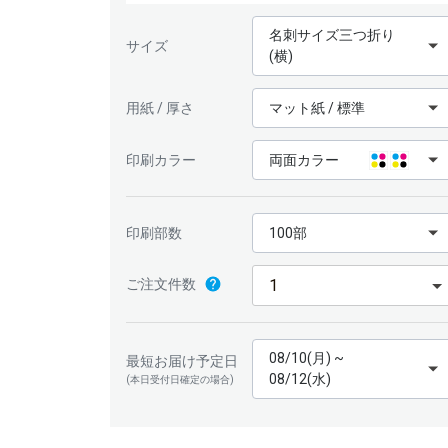
名刺サイズ三つ折り
サイズ
(横)
用紙 / 厚さ
マット紙 / 標準
印刷カラー
両面カラー
印刷部数
100部
ご注文件数
08/10(月) ~
最短お届け予定日
08/12(水)
(本日受付日確定の場合)