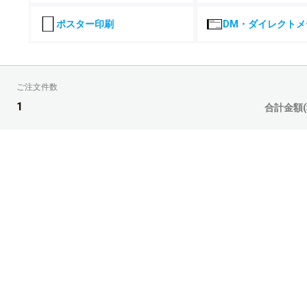
¥
¥
2,600部
¥47,030(税込)
¥39,266(税込)
ポスター印刷
DM・ダイレクトメ
44,138
36,857
¥
¥
2,700部
¥48,551(税込)
¥40,542(税込)
45,531
38,004
¥
¥
2,800部
¥50,084(税込)
¥41,804(税込)
ご注文件数
46,915
39,164
¥
¥
2,900部
¥51,606(税込)
¥43,080(税込)
1
合計金額(
48,295
40,323
¥
¥
3,000部
¥53,124(税込)
¥44,355(税込)
49,678
41,485
¥
¥
3,100部
¥54,645(税込)
¥45,633(税込)
51,059
42,633
¥
¥
3,200部
¥56,164(税込)
¥46,896(税込)
52,443
43,791
¥
¥
3,300部
¥57,687(税込)
¥48,170(税込)
53,824
44,951
¥
¥
3,400部
¥59,206(税込)
¥49,446(税込)
55,205
46,099
¥
¥
3,500部
¥60,725(税込)
¥50,708(税込)
56,589
47,260
¥
¥
3,600部
¥62,247(税込)
¥51,986(税込)