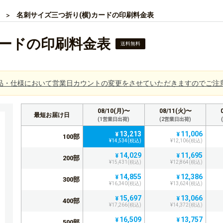
名刺サイズ三つ折り(横)カードの印刷料金表
カードの印刷料金表
送料無料
品・仕様において営業日カウントの変更をさせていただきますのでご注
08/10(月)〜
08/11(火)〜
最短お届け日
(1営業日出荷)
(2営業日出荷)
13,213
11,006
¥
¥
100部
¥14,534(税込)
¥12,106(税込)
14,029
11,695
¥
¥
200部
¥15,431(税込)
¥12,864(税込)
14,855
12,386
¥
¥
300部
¥16,340(税込)
¥13,624(税込)
15,697
13,066
¥
¥
400部
¥17,266(税込)
¥14,372(税込)
16,509
13,757
¥
¥
500部