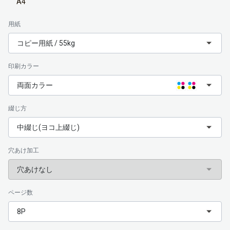
A4
用紙
コピー用紙 / 55kg
印刷カラー
両面カラー
綴じ方
中綴じ(ヨコ上綴じ)
穴あけ加工
穴あけなし
ページ数
8P