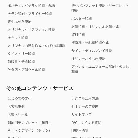
ポスティングチラシ印刷・配布
折りパンフレット印刷・リーフレット
印刷
チラシ印刷・フライヤー印刷
ポスター印刷
喪中はがき印刷
封筒印刷・オリジナル封筒作成
オリジナルクリアファイル印刷
資料印刷
チケット印刷
横断幕・垂れ幕印刷作成
オリジナルのぼり作成・のぼり旗印刷
サイン・ディスプレイ印刷
タペストリー印刷
オリジナルうちわ印刷
領収書・伝票印刷
アパレル・ユニフォーム印刷・名入れ
飲食店・店舗ツール印刷
刺繍
その他コンテンツ・サービス
はじめての方へ
ラクスル活用方法
お客様事例
セミナーのご案内
お知らせ一覧
サイトマップ
印刷用テンプレート
無料
FAQ
よくある質問
らくらくデザイン（チラシ）
印刷用語集