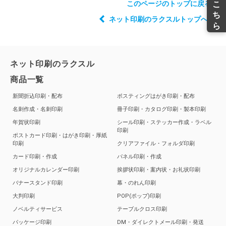
このページのトップに戻る
ネット印刷のラクスルトップへ戻る
ネット印刷のラクスル
商品一覧
新聞折込印刷・配布
ポスティングはがき印刷・配布
名刺作成・名刺印刷
冊子印刷・カタログ印刷・製本印刷
年賀状印刷
シール印刷・ステッカー作成・ラベル
印刷
ポストカード印刷・はがき印刷・厚紙
印刷
クリアファイル・フォルダ印刷
カード印刷・作成
パネル印刷・作成
オリジナルカレンダー印刷
挨拶状印刷・案内状・お礼状印刷
バナースタンド印刷
幕・のれん印刷
大判印刷
POP(ポップ)印刷
ノベルティサービス
テーブルクロス印刷
パッケージ印刷
DM・ダイレクトメール印刷・発送