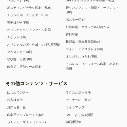
パッケージ印刷
DM・ダイレクトメール印刷・発送
ポスティングチラシ印刷・配布
折りパンフレット印刷・リーフレット
印刷
チラシ印刷・フライヤー印刷
ポスター印刷
喪中はがき印刷
封筒印刷・オリジナル封筒作成
オリジナルクリアファイル印刷
資料印刷
チケット印刷
横断幕・垂れ幕印刷作成
オリジナルのぼり作成・のぼり旗印刷
サイン・ディスプレイ印刷
タペストリー印刷
オリジナルうちわ印刷
領収書・伝票印刷
アパレル・ユニフォーム印刷・名入れ
飲食店・店舗ツール印刷
刺繍
その他コンテンツ・サービス
はじめての方へ
ラクスル活用方法
お客様事例
セミナーのご案内
お知らせ一覧
サイトマップ
印刷用テンプレート
無料
FAQ
よくある質問
らくらくデザイン（チラシ）
印刷用語集