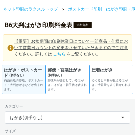
ネット印刷のラクスルトップ
ポストカード印刷・はがき印刷・
B6大判はがき印刷料金表
送料無料
【重要】お盆期間の印刷休業日について一部商品・仕様にお
いて営業日カウントの変更をさせていただきますのでご注意
ください。詳しくは
こちら
をご覧ください。
はがき・ポストカー
郵便・官製はがき
圧着はがき
ド
(切手なし)
(切手あり)
両面白紙の厚紙。ポストカー
郵便局が発行しているはが
めくると中身が見えるはが
ド・大判はがきなどが含まれ
き。はがき・切手代は含まれ
き。情報量を多く載せられま
ます。
ます。
す。
カテゴリー
はがき(切手なし)
サイズ