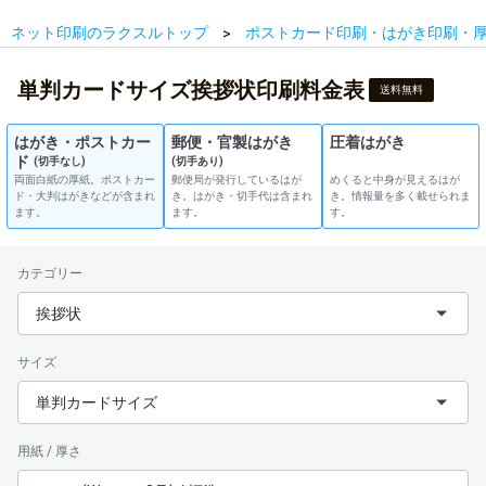
ネット印刷のラクスルトップ
ポストカード印刷・はがき印刷・
単判カードサイズ挨拶状印刷料金表
送料無料
はがき・ポストカー
郵便・官製はがき
圧着はがき
ド
(切手なし)
(切手あり)
両面白紙の厚紙。ポストカー
郵便局が発行しているはが
めくると中身が見えるはが
ド・大判はがきなどが含まれ
き。はがき・切手代は含まれ
き。情報量を多く載せられま
ます。
ます。
す。
カテゴリー
挨拶状
サイズ
単判カードサイズ
用紙 / 厚さ