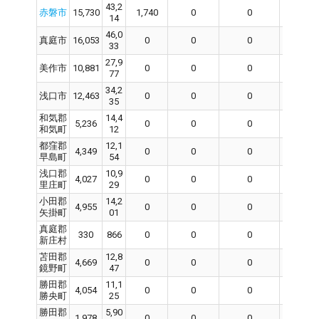
43,2
赤磐市
15,730
1,740
0
0
0
14
46,0
真庭市
16,053
0
0
0
0
33
27,9
美作市
10,881
0
0
0
0
77
34,2
浅口市
12,463
0
0
0
0
35
和気郡
14,4
5,236
0
0
0
0
和気町
12
都窪郡
12,1
4,349
0
0
0
0
早島町
54
浅口郡
10,9
4,027
0
0
0
0
里庄町
29
小田郡
14,2
4,955
0
0
0
0
矢掛町
01
真庭郡
330
866
0
0
0
0
新庄村
苫田郡
12,8
4,669
0
0
0
0
鏡野町
47
勝田郡
11,1
4,054
0
0
0
0
勝央町
25
勝田郡
5,90
1,978
0
0
0
0