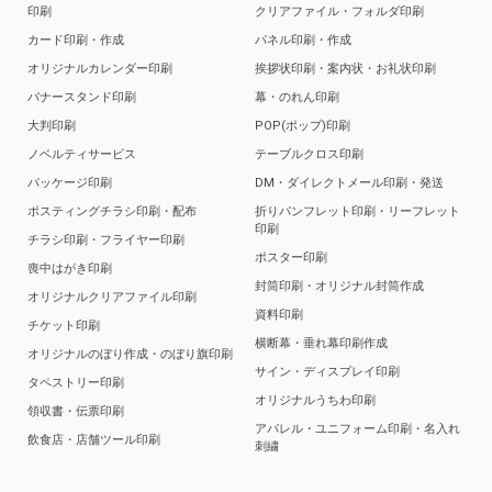
印刷
クリアファイル・フォルダ印刷
カード印刷・作成
パネル印刷・作成
オリジナルカレンダー印刷
挨拶状印刷・案内状・お礼状印刷
バナースタンド印刷
幕・のれん印刷
大判印刷
POP(ポップ)印刷
ノベルティサービス
テーブルクロス印刷
パッケージ印刷
DM・ダイレクトメール印刷・発送
ポスティングチラシ印刷・配布
折りパンフレット印刷・リーフレット
印刷
チラシ印刷・フライヤー印刷
ポスター印刷
喪中はがき印刷
封筒印刷・オリジナル封筒作成
オリジナルクリアファイル印刷
資料印刷
チケット印刷
横断幕・垂れ幕印刷作成
オリジナルのぼり作成・のぼり旗印刷
サイン・ディスプレイ印刷
タペストリー印刷
オリジナルうちわ印刷
領収書・伝票印刷
アパレル・ユニフォーム印刷・名入れ
飲食店・店舗ツール印刷
刺繍