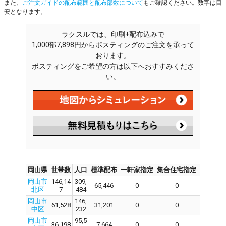
また、
ご注文ガイドの配布範囲と配布部数について
もご確認ください。数字は目
安となります。
ラクスルでは、印刷+配布込みで
1,000部7,898円からポスティングのご注文を承って
おります。
ポスティングをご希望の方は以下へおすすみくださ
い。
岡山県
世帯数
人口
標準配布
一軒家指定
集合住宅指定
会社・
岡山市
146,14
309,
65,446
0
0
0
北区
7
484
岡山市
146,
61,528
31,201
0
0
0
中区
232
岡山市
95,5
36,198
7,664
0
0
0