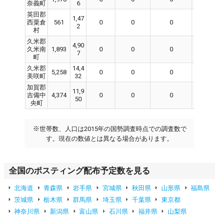
奈義町
6
英田郡
1,47
西粟倉
561
0
0
0
0
2
村
久米郡
4,90
久米南
1,893
0
0
0
0
7
町
久米郡
14,4
5,258
0
0
0
0
美咲町
32
加賀郡
11,9
吉備中
4,374
0
0
0
0
50
央町
※
世帯数、人口は2015年の国勢調査時点での調査数で
す。現在の数値とは異なる場合があります。
全国のポスティング配布予定数を見る
北海道
青森県
岩手県
宮城県
秋田県
山形県
福島県
茨城県
栃木県
群馬県
埼玉県
千葉県
東京都
神奈川県
新潟県
富山県
石川県
福井県
山梨県