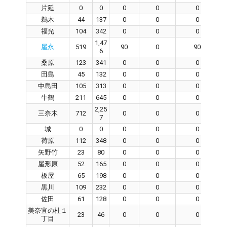
片延
0
0
0
0
0
鵜木
44
137
0
0
0
福光
104
342
0
0
0
1,47
屋永
519
90
0
90
6
桑原
123
341
0
0
0
田島
45
132
0
0
0
中島田
105
313
0
0
0
牛鶴
211
645
0
0
0
2,25
三奈木
712
0
0
0
7
城
0
0
0
0
0
荷原
112
348
0
0
0
矢野竹
23
80
0
0
0
屋形原
52
165
0
0
0
板屋
65
198
0
0
0
黒川
109
232
0
0
0
佐田
61
128
0
0
0
美奈宜の杜１
23
46
0
0
0
丁目