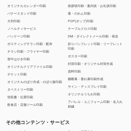
オリジナルカレンダー印刷
挨拶状印刷・案内状・お礼状印刷
バナースタンド印刷
幕・のれん印刷
大判印刷
POP(ポップ)印刷
ノベルティサービス
テーブルクロス印刷
パッケージ印刷
DM・ダイレクトメール印刷・発送
ポスティングチラシ印刷・配布
折りパンフレット印刷・リーフレット
印刷
チラシ印刷・フライヤー印刷
ポスター印刷
喪中はがき印刷
封筒印刷・オリジナル封筒作成
オリジナルクリアファイル印刷
資料印刷
チケット印刷
横断幕・垂れ幕印刷作成
オリジナルのぼり作成・のぼり旗印刷
サイン・ディスプレイ印刷
タペストリー印刷
オリジナルうちわ印刷
領収書・伝票印刷
アパレル・ユニフォーム印刷・名入れ
飲食店・店舗ツール印刷
刺繍
その他コンテンツ・サービス