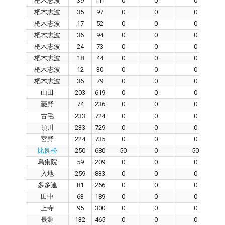
杷木志波
39
111
0
0
0
杷木志波
35
97
0
0
0
杷木志波
17
52
0
0
0
杷木志波
36
94
0
0
0
杷木志波
24
73
0
0
0
杷木志波
18
44
0
0
0
杷木志波
12
30
0
0
0
杷木志波
36
79
0
0
0
山田
203
619
0
0
0
菱野
74
236
0
0
0
古毛
233
724
0
0
0
須川
233
729
0
0
0
宮野
224
735
0
0
0
比良松
250
680
50
0
50
烏集院
59
209
0
0
0
入地
259
833
0
0
0
多多連
81
266
0
0
0
田中
63
189
0
0
0
上寺
95
300
0
0
0
長淵
132
465
0
0
0