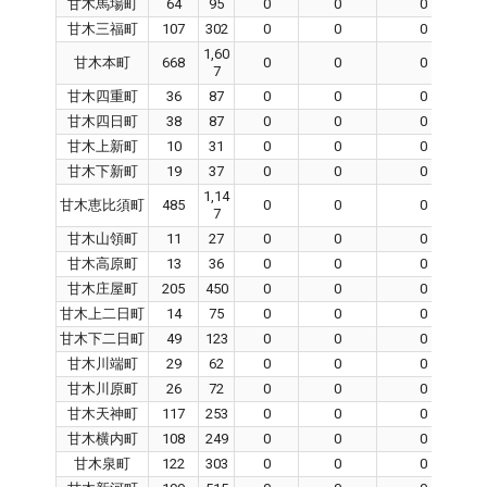
甘木馬場町
64
95
0
0
0
甘木三福町
107
302
0
0
0
1,60
甘木本町
668
0
0
0
7
甘木四重町
36
87
0
0
0
甘木四日町
38
87
0
0
0
甘木上新町
10
31
0
0
0
甘木下新町
19
37
0
0
0
1,14
甘木恵比須町
485
0
0
0
7
甘木山領町
11
27
0
0
0
甘木高原町
13
36
0
0
0
甘木庄屋町
205
450
0
0
0
甘木上二日町
14
75
0
0
0
甘木下二日町
49
123
0
0
0
甘木川端町
29
62
0
0
0
甘木川原町
26
72
0
0
0
甘木天神町
117
253
0
0
0
甘木横内町
108
249
0
0
0
甘木泉町
122
303
0
0
0