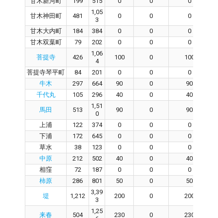
甘木新河町
199
515
0
0
0
1,05
甘木神田町
481
0
0
0
3
甘木大内町
184
384
0
0
0
甘木双葉町
79
202
0
0
0
1,06
菩提寺
426
100
0
100
4
菩提寺琴平町
84
201
0
0
0
牛木
297
664
90
0
90
千代丸
105
296
40
0
40
1,51
馬田
513
90
0
90
0
上浦
122
374
0
0
0
下浦
172
645
0
0
0
草水
38
123
0
0
0
中原
212
502
40
0
40
相窪
72
187
0
0
0
柿原
286
801
50
0
50
3,39
堤
1,212
200
0
200
3
1,25
来春
504
230
0
230