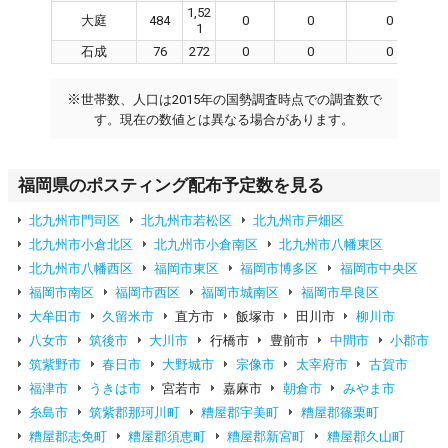
1,52
大庭
484
0
0
0
1
石成
76
272
0
0
0
※
世帯数、人口は2015年の国勢調査時点での調査数で
す。現在の数値とは異なる場合があります。
福岡県のポスティング配布予定数を見る
北九州市門司区
北九州市若松区
北九州市戸畑区
北九州市小倉北区
北九州市小倉南区
北九州市八幡東区
北九州市八幡西区
福岡市東区
福岡市博多区
福岡市中央区
福岡市南区
福岡市西区
福岡市城南区
福岡市早良区
大牟田市
久留米市
直方市
飯塚市
田川市
柳川市
八女市
筑後市
大川市
行橋市
豊前市
中間市
小郡市
筑紫野市
春日市
大野城市
宗像市
太宰府市
古賀市
福津市
うきは市
宮若市
嘉麻市
朝倉市
みやま市
糸島市
筑紫郡那珂川町
糟屋郡宇美町
糟屋郡篠栗町
糟屋郡志免町
糟屋郡須恵町
糟屋郡新宮町
糟屋郡久山町