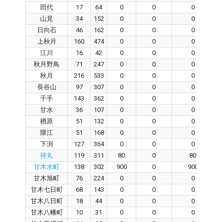
田代
17
64
0
0
0
山見
34
152
0
0
0
日向石
46
162
0
0
0
上秋月
160
474
0
0
0
江川
16
42
0
0
0
秋月野鳥
71
247
0
0
0
秋月
216
533
0
0
0
長谷山
97
307
0
0
0
千手
143
362
0
0
0
甘水
36
107
0
0
0
楢原
51
132
0
0
0
隈江
51
168
0
0
0
下渕
127
364
0
0
0
持丸
119
311
80
0
80
甘木水町
138
302
900
0
900
甘木旭町
76
224
0
0
0
甘木七日町
68
143
0
0
0
甘木八日町
18
44
0
0
0
甘木八幡町
10
31
0
0
0