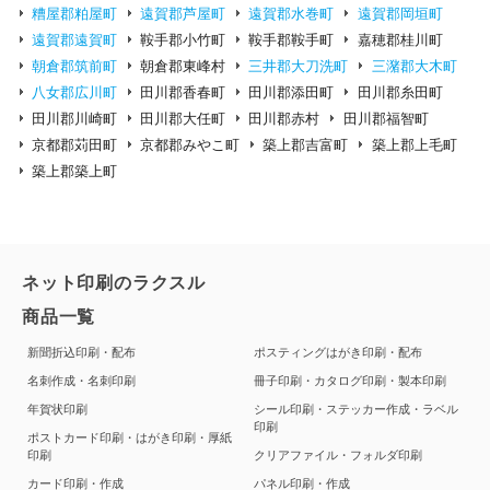
糟屋郡粕屋町
遠賀郡芦屋町
遠賀郡水巻町
遠賀郡岡垣町
遠賀郡遠賀町
鞍手郡小竹町
鞍手郡鞍手町
嘉穂郡桂川町
朝倉郡筑前町
朝倉郡東峰村
三井郡大刀洗町
三潴郡大木町
八女郡広川町
田川郡香春町
田川郡添田町
田川郡糸田町
田川郡川崎町
田川郡大任町
田川郡赤村
田川郡福智町
京都郡苅田町
京都郡みやこ町
築上郡吉富町
築上郡上毛町
築上郡築上町
ネット印刷のラクスル
商品一覧
新聞折込印刷・配布
ポスティングはがき印刷・配布
名刺作成・名刺印刷
冊子印刷・カタログ印刷・製本印刷
年賀状印刷
シール印刷・ステッカー作成・ラベル
印刷
ポストカード印刷・はがき印刷・厚紙
印刷
クリアファイル・フォルダ印刷
カード印刷・作成
パネル印刷・作成