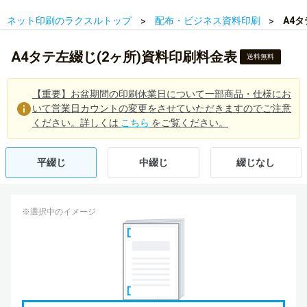
ネット印刷のラクスルトップ
配布・ビジネス資料印刷
A4
A4タテ左綴じ(2ヶ所)資料印刷料金表
送料無料
【重要】お盆期間の印刷休業日について一部商品・仕様にお
いて営業日カウントの変更をさせていただきますのでご注意
ください。詳しくは
こちら
をご覧ください。
平綴じ
中綴じ
綴じなし
※選択中のイメージ