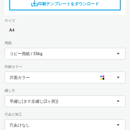
印刷テンプレートをダウンロード
サイズ
A4
用紙
コピー用紙 / 55kg
印刷カラー
片面カラー
綴じ方
平綴じ(タテ左綴じ(2ヶ所))
穴あけ加工
穴あけなし