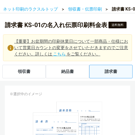
ネット印刷のラクスルトップ
領収書・伝票印刷
請求書 KS
請求書 KS-01の名入れ伝票印刷料金表
送料無料
【重要】お盆期間の印刷休業日について一部商品・仕様にお
いて営業日カウントの変更をさせていただきますのでご注意
ください。詳しくは
こちら
をご覧ください。
領収書
納品書
請求書
※選択中のイメージ