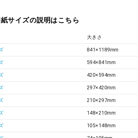
用紙サイズの説明はこちら
大きさ
ズ
841×1189mm
ズ
594×841mm
ズ
420×594mm
ズ
297×420mm
ズ
210×297mm
ズ
148×210mm
ズ
105×148mm