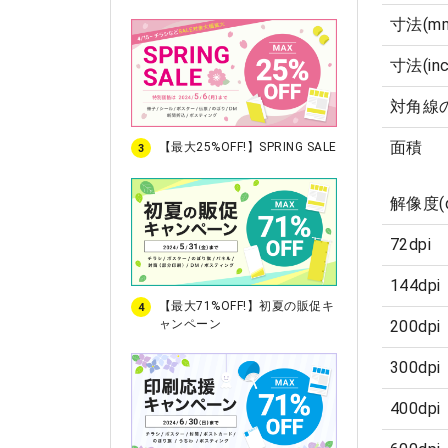
寸法(m
寸法(inc
対角線
面積
【最大25%OFF!】SPRING SALE
3
解像度(d
72dpi
144dpi
【最大71%OFF!】初夏の販促キ
4
200dpi
ャンペーン
300dpi
400dpi