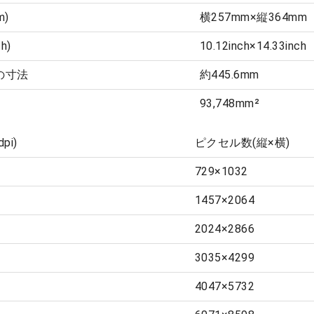
m)
横257mm×縦364mm
h)
10.12inch×14.33inch
の寸法
約445.6mm
93,748mm²
pi)
ピクセル数(縦×横)
729×1032
1457×2064
2024×2866
3035×4299
4047×5732