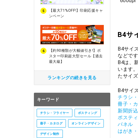
600dpi
【最大71%OFF!】印刷応援キャ
5
ンペーン
B4サ
B4サイ
【約90種類が大幅値引き!】ポ
6
などです
スター印刷超大型セール【過去
B4は、
最大級】
います。
たサイズ
ランキングの続きを見る
B4サイ
チラシ・
キーワード
冊子・カ
新聞折込
チラシ・フライヤー
ポスティング
ポスティ
パネル
冊子・カタログ
オンラインデザイン
はがき・
デザイン制作