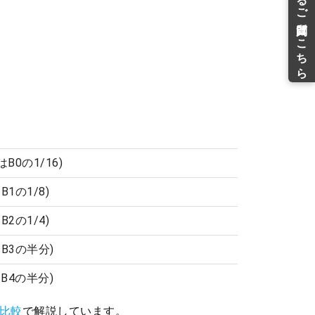
4はB0の1/16)
はB1の1/8)
はB2の1/4)
4はB3の半分)
はB4の半分)
徴比較
で解説しています。