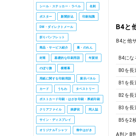
シール・ステッカー・ラベル
名刺
ポスター
新聞折込
印刷知識
B4と
DM・ダイレクトメール
折りパンフレット
B4と他
商品・サービス紹介
幕・のれん
B4に
封筒
基礎的な印刷用語
年賀状
のぼり旗
横断幕
B0を長
用紙に関する印刷用語
展示パネル
B1を長
カード
うちわ
タペストリー
B2を長
ポストカード印刷・はがき印刷・厚紙印刷
B3を長
クリアファイル
挨拶状
同人誌
B5を2
サイン・ディスプレイ
オリジナルTシャツ
喪中はがき
A判とB