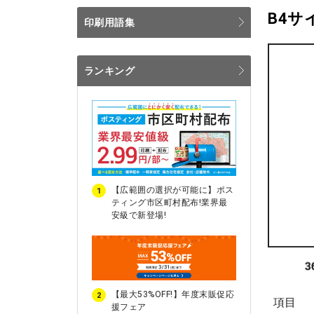
B4
印刷用語集
ランキング
【広範囲の選択が可能に】ポス
1
ティング市区町村配布!業界最
安級で新登場!
【最大53%OFF!】年度末販促応
2
項目
援フェア