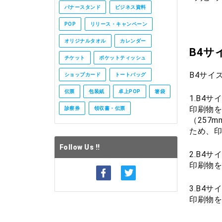
バナースタンド
ビジネス資料
POP
リリース・キャンペーン
オリジナルタオル
カレンダー
B4サ
チケット
ポケットティッシュ
B4サイ
ショップカード
トートバッグ
伝票
包装紙
卓上POP
箸袋
1.B4
印刷物を
診察券
領収書・伝票
（257
ため、印
Follow Us !!
2.B4
印刷物を
3.B4
印刷物を