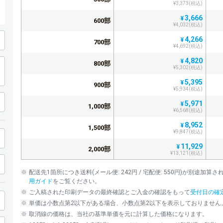
¥3,373(税込)
3,666
¥
600部
¥4,032(税込)
4,266
¥
700部
¥4,692(税込)
4,820
¥
800部
¥5,302(税込)
5,395
¥
900部
¥5,934(税込)
5,971
¥
1,000部
¥6,568(税込)
8,952
¥
1,500部
¥9,847(税込)
11,929
¥
2,000部
¥13,121(税込)
14,903
¥
2,500部
配送先1箇所につき送料(メール便: 242円 / 宅配便: 550円)が別途
¥16,393(税込)
用ガイド
をご覧ください。
17,873
¥
3,000部
ご入稿された印刷データの最終確認とご入金の確認をもって
受付日の確
¥19,660(税込)
単価は小数点第2以下がある場合、小数点第2以下を表示しておりません
20,839
¥
3,500部
取消線の価格は、当社の基準単価を元に計算した価格になります。
¥22,922(税込)