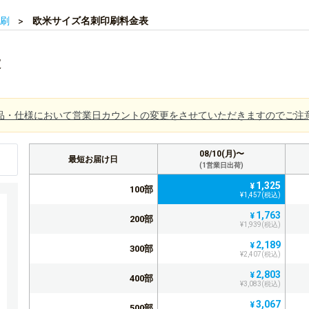
刷
欧米サイズ名刺印刷料金表
表
品・仕様において営業日カウントの変更をさせていただきますのでご注
08/10(月)〜
最短お届け日
(1営業日出荷)
1,325
¥
100部
¥1,457(税込)
1,763
¥
200部
¥1,939(税込)
2,189
¥
300部
¥2,407(税込)
2,803
¥
400部
¥3,083(税込)
3,067
¥
500部