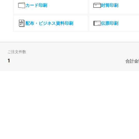
¥
9,000部
¥42,467(税込)
カード印刷
封筒印刷
39,863
¥
9,500部
¥43,849(税込)
配布・ビジネス資料印刷
伝票印刷
41,130
¥
10,000部
¥45,243(税込)
45,214
¥
11,000部
¥49,735(税込)
ご注文件数
49,294
¥
12,000部
¥54,223(税込)
1
合計金
53,390
¥
13,000部
¥58,729(税込)
57,471
¥
14,000部
¥63,218(税込)
61,554
¥
15,000部
¥67,709(税込)
65,635
¥
16,000部
¥72,198(税込)
69,727
¥
17,000部
¥76,699(税込)
73,811
¥
18,000部
¥81,192(税込)