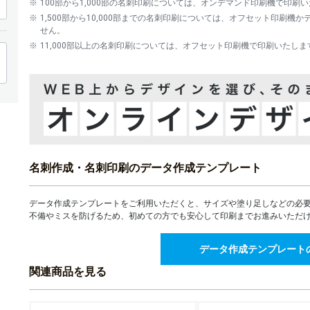
100部から1,000部の名刺印刷については、オンデマンド印刷機で印刷
23,803
¥
4,000部
1,500部から10,000部までの名刺印刷については、オフセット印刷
¥26,183(税込)
せん。
26,762
¥
11,000部以上の名刺印刷については、オフセット印刷機で印刷いたしま
4,500部
¥29,438(税込)
28,472
¥
5,000部
¥31,319(税込)
29,727
¥
5,500部
¥32,699(税込)
31,008
¥
6,000部
¥34,108(税込)
32,265
¥
6,500部
名刺作成・名刺印刷のデータ作成テンプレート
¥35,491(税込)
33,531
¥
7,000部
¥36,884(税込)
データ作成テンプレートをご利用いただくと、サイズや塗り足しなどの必
不備やミスを防げるため、初めての方でも安心して印刷までお進みいただ
34,802
¥
7,500部
¥38,282(税込)
データ作成テンプレート
36,068
¥
8,000部
¥39,674(税込)
関連商品を見る
37,327
¥
8,500部
¥41,059(税込)
38,607