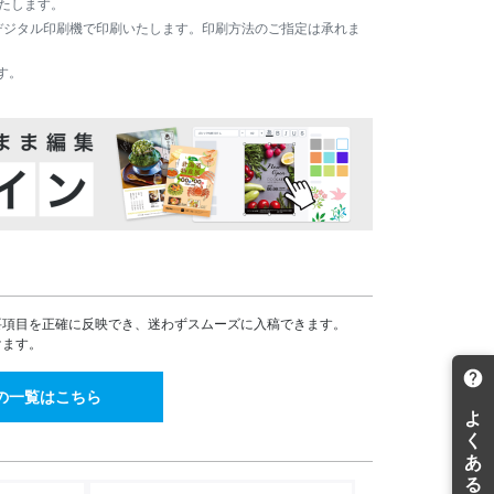
いたします。
17,274
13,041
¥
¥
機かデジタル印刷機で印刷いたします。印刷方法のご指定は承れま
¥19,001(税込)
¥14,345(税込)
19,082
14,324
¥
¥
す。
¥20,990(税込)
¥15,756(税込)
20,894
15,578
¥
¥
¥22,983(税込)
¥17,135(税込)
22,301
16,962
¥
¥
¥24,531(税込)
¥18,658(税込)
23,708
18,217
¥
¥
¥26,078(税込)
¥20,038(税込)
25,103
19,489
¥
¥
¥27,613(税込)
¥21,437(税込)
26,511
20,733
¥
¥
¥29,162(税込)
¥22,806(税込)
要項目を正確に反映でき、迷わずスムーズに入稿できます。
けます。
27,904
21,990
¥
¥
¥30,694(税込)
¥24,189(税込)
の一覧はこちら
29,312
23,246
¥
¥
¥32,243(税込)
¥25,570(税込)
30,720
24,505
¥
¥
¥33,792(税込)
¥26,955(税込)
32,115
25,760