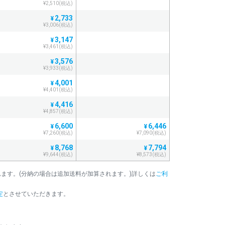
¥2,510(税込)
2,733
¥
¥3,006(税込)
3,147
¥
¥3,461(税込)
3,576
¥
¥3,933(税込)
4,001
¥
¥4,401(税込)
4,416
¥
¥4,857(税込)
6,600
6,446
¥
¥
¥7,260(税込)
¥7,090(税込)
8,768
7,794
¥
¥
¥9,644(税込)
¥8,573(税込)
10,919
9,155
¥
¥
加算されます。(分納の場合は追加送料が加算されます。)詳しくは
ご利
¥12,010(税込)
¥10,070(税込)
13,054
10,502
¥
¥
定
とさせていただきます。
¥14,359(税込)
¥11,552(税込)
。
15,171
11,784
¥
¥
¥16,688(税込)
¥12,962(税込)