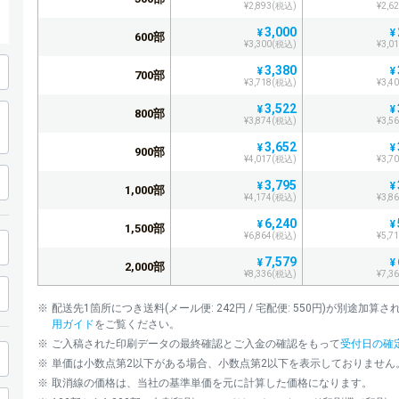
¥2,893(税込)
¥2,6
3,000
¥
¥
600部
¥3,300(税込)
¥3,0
3,380
¥
¥
700部
¥3,718(税込)
¥3,4
3,522
¥
¥
800部
¥3,874(税込)
¥3,5
3,652
¥
¥
900部
¥4,017(税込)
¥3,7
3,795
¥
¥
1,000部
¥4,174(税込)
¥3,8
6,240
¥
¥
1,500部
¥6,864(税込)
¥5,7
7,579
¥
¥
2,000部
¥8,336(税込)
¥7,3
8,250
¥
¥
2,500部
配送先1箇所につき送料(メール便: 242円 / 宅配便: 550円)が別途
¥9,075(税込)
¥7,9
用ガイド
をご覧ください。
9,396
¥
¥
3,000部
ご入稿された印刷データの最終確認とご入金の確認をもって
受付日の確
¥10,335(税込)
¥9,2
単価は小数点第2以下がある場合、小数点第2以下を表示しておりません
10,388
¥
¥
3,500部
取消線の価格は、当社の基準単価を元に計算した価格になります。
¥11,426(税込)
¥10,2