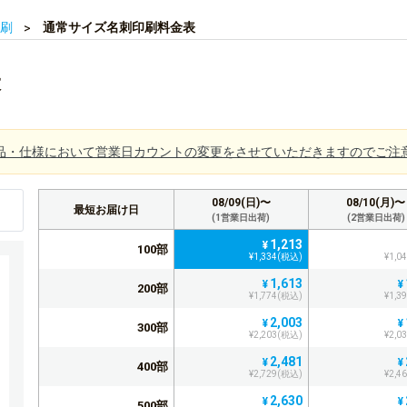
刷
通常サイズ名刺印刷料金表
表
品・仕様において営業日カウントの変更をさせていただきますのでご注
08/09(日)〜
08/10(月)〜
最短お届け日
(1営業日出荷)
(2営業日出荷)
1,213
¥
100部
¥1,334(税込)
¥1,0
1,613
¥
¥
200部
¥1,774(税込)
¥1,3
2,003
¥
¥
300部
¥2,203(税込)
¥2,0
2,481
¥
¥
400部
¥2,729(税込)
¥2,4
2,630
¥
¥
500部