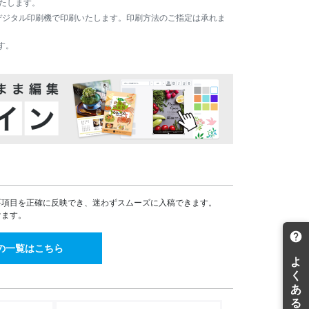
いたします。
0,140
8,912
6,759
¥
¥
機かデジタル印刷機で印刷いたします。印刷方法のご指定は承れま
54(税込)
¥9,803(税込)
¥7,434(税込)
1,015
9,668
7,407
¥
¥
す。
16(税込)
¥10,634(税込)
¥8,147(税込)
1,878
10,412
8,057
¥
¥
65(税込)
¥11,453(税込)
¥8,862(税込)
2,942
11,370
8,693
¥
¥
36(税込)
¥12,507(税込)
¥9,562(税込)
4,005
12,327
9,330
¥
¥
05(税込)
¥13,559(税込)
¥10,263(税込)
5,068
13,285
9,953
¥
¥
74(税込)
¥14,613(税込)
¥10,948(税込)
6,132
14,242
10,590
¥
¥
45(税込)
¥15,666(税込)
¥11,649(税込)
要項目を正確に反映でき、迷わずスムーズに入稿できます。
けます。
7,196
15,198
11,227
¥
¥
15(税込)
¥16,717(税込)
¥12,349(税込)
の一覧はこちら
8,260
16,156
11,862
¥
¥
86(税込)
¥17,771(税込)
¥13,048(税込)
9,323
17,113
13,392
¥
¥
55(税込)
¥18,824(税込)
¥14,731(税込)
0,387
18,070
14,528