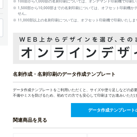
100部から1,000部の名刺印刷については、オンデマンド印刷機で印刷
11,370
1
¥
¥
4,000部
1,500部から10,000部までの名刺印刷については、オフセット印刷
¥12,507(税込)
¥11,1
せん。
12,362
1
¥
¥
11,000部以上の名刺印刷については、オフセット印刷機で印刷いたしま
4,500部
¥13,598(税込)
¥12,1
13,343
1
¥
¥
5,000部
¥14,677(税込)
¥13,0
14,596
1
¥
¥
5,500部
¥16,055(税込)
¥14,2
15,848
1
¥
¥
6,000部
¥17,432(税込)
¥15,4
17,102
1
¥
¥
6,500部
名刺作成・名刺印刷のデータ作成テンプレート
¥18,812(税込)
¥16,5
18,355
1
¥
¥
7,000部
¥20,190(税込)
¥17,7
データ作成テンプレートをご利用いただくと、サイズや塗り足しなどの必
不備やミスを防げるため、初めての方でも安心して印刷までお進みいただ
19,607
1
¥
¥
7,500部
¥21,567(税込)
¥18,9
データ作成テンプレート
20,860
1
¥
¥
8,000部
¥22,946(税込)
¥20,0
関連商品を見る
22,112
1
¥
¥
8,500部
¥24,323(税込)
¥21,2
23,365
2