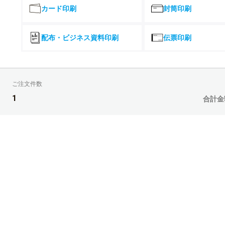
¥
¥
9,000部
¥25,701(税込)
¥22,4
カード印刷
封筒印刷
24,618
2
¥
¥
9,500部
¥27,079(税込)
¥23,5
配布・ビジネス資料印刷
伝票印刷
25,870
2
¥
¥
10,000部
¥28,457(税込)
¥24,7
29,295
2
¥
¥
11,000部
¥32,224(税込)
¥27,5
ご注文件数
32,900
2
¥
¥
12,000部
¥36,190(税込)
¥30,4
1
合計金
37,937
3
¥
¥
13,000部
¥41,730(税込)
¥34,6
43,346
3
¥
¥
14,000部
¥47,680(税込)
¥39,1
49,115
3
¥
¥
15,000部
¥54,026(税込)
¥43,8
55,244
4
¥
¥
16,000部
¥60,768(税込)
¥48,8
61,733
4
¥
¥
17,000部
¥67,906(税込)
¥54,1
65,136
5
¥
¥
18,000部
¥71,649(税込)
¥59,6