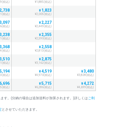
29(税込)
¥1,885(税込)
2,738
1,823
¥
11(税込)
¥2,005(税込)
3,097
2,227
¥
06(税込)
¥2,449(税込)
3,238
2,355
¥
61(税込)
¥2,590(税込)
3,368
2,558
¥
04(税込)
¥2,813(税込)
3,510
2,875
¥
61(税込)
¥3,162(税込)
5,194
4,519
3,480
¥
¥
13(税込)
¥4,970(税込)
¥3,828(税込)
6,696
5,715
4,272
¥
¥
65(税込)
¥6,286(税込)
¥4,699(税込)
7,257
6,442
4,799
¥
¥
加算されます。(分納の場合は追加送料が加算されます。)詳しくは
ご利
82(税込)
¥7,086(税込)
¥5,278(税込)
8,403
7,410
5,460
¥
¥
定
とさせていただきます。
43(税込)
¥8,151(税込)
¥6,006(税込)
。
9,278
8,167
6,110
¥
¥
05(税込)
¥8,983(税込)
¥6,721(税込)