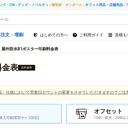
ング・DM
グッズ・ノベルティ
梱包材・ダンボール
オフィス用品・店舗用品
再注文・増刷
はじめての方へ
ご利用ガイド
見積も
屋外防水B1ポスター印刷料金表
料金表
送料無料
品・仕様において営業日カウントの変更をさせていただきますのでご注
オフセット
購入可能(変型サイズ対応)
10部～販売、20部