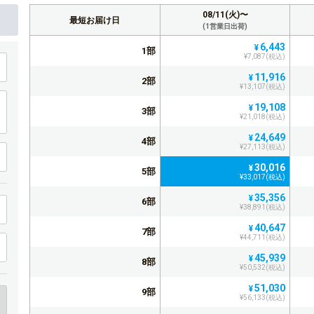
08/11(火)〜
最短お届け日
(1営業日出荷)
6,443
¥
1部
¥7,087(税込)
11,916
¥
2部
¥13,107(税込)
19,108
¥
3部
¥21,018(税込)
24,649
¥
4部
¥27,113(税込)
30,016
¥
5部
¥33,017(税込)
35,356
¥
6部
¥38,891(税込)
40,647
¥
7部
¥44,711(税込)
45,939
¥
8部
¥50,532(税込)
51,030
¥
9部
¥56,133(税込)