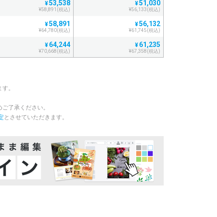
53,538
51,030
¥
¥
¥58,891(税込)
¥56,133(税込)
58,891
56,132
¥
¥
¥64,780(税込)
¥61,745(税込)
64,244
61,235
¥
¥
¥70,668(税込)
¥67,358(税込)
69,597
66,339
¥
¥
¥76,556(税込)
¥72,972(税込)
74,951
71,441
¥
¥
ます。
¥82,446(税込)
¥78,585(税込)
80,303
76,544
¥
¥
めご了承ください。
¥88,333(税込)
¥84,198(税込)
定
とさせていただきます。
85,657
81,647
¥
¥
¥94,222(税込)
¥89,811(税込)
91,011
86,750
¥
¥
¥100,112(税込)
¥95,425(税込)
96,364
91,853
¥
¥
¥106,000(税込)
¥101,038(税込)
101,718
96,955
¥
¥
¥111,889(税込)
¥106,650(税込)
107,071
102,058
¥
¥