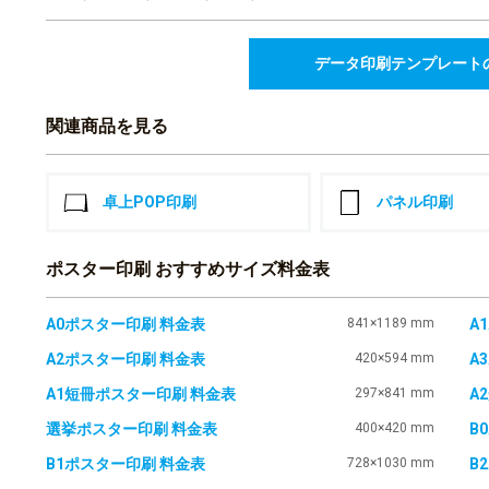
¥123,355(税込)
117,748
¥
21部
¥129,522(税込)
データ印刷テンプレート
123,355
¥
22部
¥135,690(税込)
関連商品を見る
128,963
¥
23部
¥141,859(税込)
134,569
¥
24部
¥148,025(税込)
卓上POP印刷
パネル印刷
140,176
¥
25部
¥154,193(税込)
ポスター印刷 おすすめサイズ料金表
145,784
¥
26部
¥160,362(税込)
151,391
¥
27部
A0ポスター印刷 料金表
841×1189 mm
A
¥166,530(税込)
A2ポスター印刷 料金表
420×594 mm
A
156,998
¥
28部
¥172,697(税込)
A1短冊ポスター印刷 料金表
297×841 mm
A
162,605
¥
29部
¥178,865(税込)
選挙ポスター印刷 料金表
400×420 mm
B
168,213
¥
30部
B1ポスター印刷 料金表
728×1030 mm
B
¥185,034(税込)