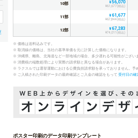
56,070
¥
10部
¥61,677(税込)
61,677
¥
11部
¥67,844(税込)
67,283
¥
12部
更
¥74,011(税込)
72,891
¥
13部
※ 価格は送料込みです。
¥80,180(税込)
※ 取消線の価格は、当社の基準単価を元に計算した価格になります。
78,498
¥
※ 沖縄県、離島、北海道など一部地域の場合、多少遅れる可能性がござい
14部
¥86,347(税込)
※ 消費税の端数処理により実際の請求額と異なる場合があります。
84,105
¥
※ ラクスルでは選挙運動における公費負担請求額を承っておりません。予
15部
¥92,515(税込)
※ ご入稿された印刷データの最終確認とご入金の確認をもって
受付日の確
89,711
¥
16部
¥98,682(税込)
95,320
¥
17部
¥104,852(税込)
100,926
¥
18部
¥111,018(税込)
106,534
¥
19部
¥117,187(税込)
112,141
¥
ポスター印刷のデータ印刷テンプレート
20部