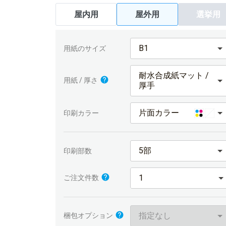
屋内用
屋外用
選挙用
B1
用紙のサイズ
耐水合成紙マット /
用紙 / 厚さ
厚手
片面カラー
印刷カラー
5部
印刷部数
ご注文件数
指定なし
梱包オプション