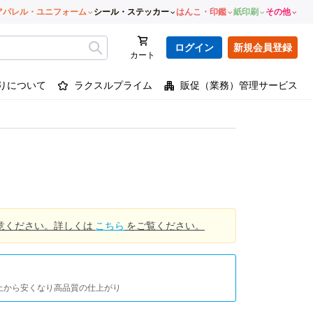
アパレル・ユニフォーム
シール・ステッカー
はんこ・印鑑
紙印刷
その他
ログイン
新規会員登録
カート
りについて
ラクスルプライム
販促（業務）管理サービス
意ください。詳しくは
こちら
をご覧ください。
以上から安くなり高品質の仕上がり