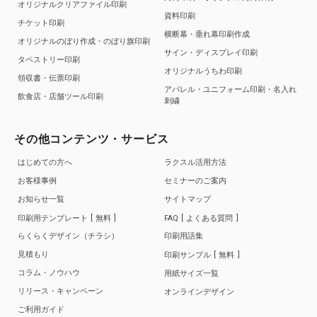
オリジナルクリアファイル印刷
資料印刷
チケット印刷
横断幕・垂れ幕印刷作成
オリジナルのぼり作成・のぼり旗印刷
サイン・ディスプレイ印刷
タペストリー印刷
オリジナルうちわ印刷
領収書・伝票印刷
アパレル・ユニフォーム印刷・名入れ
飲食店・店舗ツール印刷
刺繍
その他コンテンツ・サービス
はじめての方へ
ラクスル活用方法
お客様事例
セミナーのご案内
お知らせ一覧
サイトマップ
印刷用テンプレート
無料
FAQ
よくある質問
らくらくデザイン（チラシ）
印刷用語集
見積もり
印刷サンプル
無料
コラム・ノウハウ
用紙サイズ一覧
リリース・キャンペーン
オンラインデザイン
ご利用ガイド