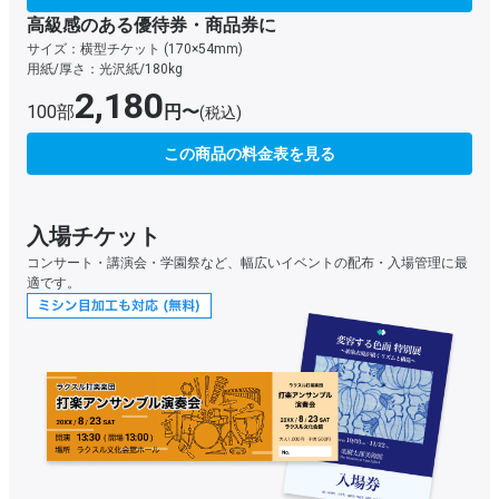
高級感のある優待券・商品券に
サイズ：横型チケット (170×54mm)
用紙/厚さ：光沢紙/180kg
2,180
100部
円〜
(税込)
この商品の料金表を見る
入場チケット
コンサート・講演会・学園祭など、幅広いイベントの配布・入場管理に最
適です。