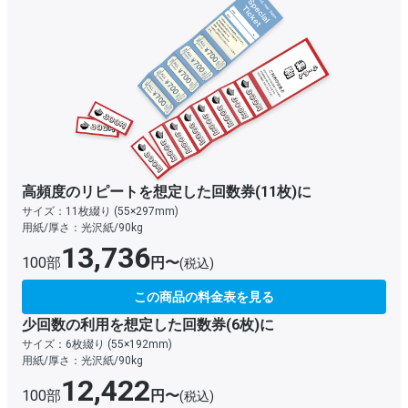
高頻度のリピートを想定した回数券(11枚)に
サイズ：11枚綴り (55×297mm)
用紙/厚さ：光沢紙/90kg
13,736
100部
円〜
(税込)
この商品の料金表を見る
少回数の利用を想定した回数券(6枚)に
サイズ：6枚綴り (55×192mm)
用紙/厚さ：光沢紙/90kg
12,422
100部
円〜
(税込)