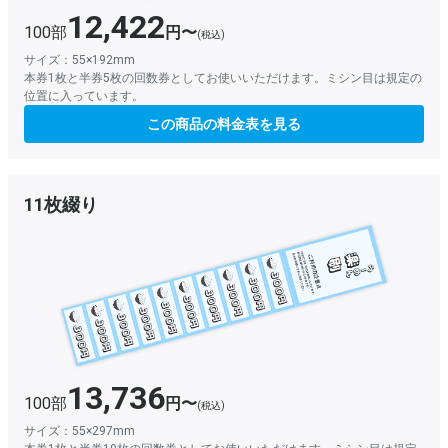
12,422
100部
円〜
(税込)
サイズ：55×192mm
本券1枚と半券5枚の回数券としてお使いいただけます。ミシン目は規定の
位置に入っています。
この商品の料金表を見る
11枚綴り
13,736
100部
円〜
(税込)
サイズ：55×297mm