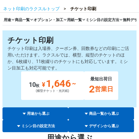
ネット印刷のラクスルトップ
チケット印刷
用途
商品一覧
オプション・加工
用紙一覧
ミシン目の設定方法
無料デザ
チケット印刷
チケット印刷は入場券、クーポン券、回数券などの印刷にご活
用いただけます。ラクスルでは、横型、縦型のチケットのほ
か、6枚綴り、11枚綴りのチケットにも対応しています。ミシ
ン目加工も対応可能です。
最短出荷日
1,646
~
10
¥
2
枚
営業日
(横型チケット・光沢紙)
用途から選ぶ
商品一覧から選ぶ
ミシン目の設定方法
デザインから選ぶ
用途から選ぶ