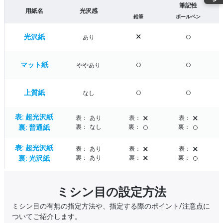
筆記性
用紙名
光沢感
鉛筆
ボールペン
×
○
光沢紙
あり
○
○
マット紙
ややあり
○
○
上質紙
なし
×
×
表: 超光沢紙
表：
あり
表：
表：
○
○
裏: 普通紙
裏：
なし
裏：
裏：
×
×
表: 超光沢紙
表：
あり
表：
表：
×
○
裏: 光沢紙
裏：
あり
裏：
裏：
ミシン目の設定方法
ミシン目の有無の指定方法や、指定する際のポイント/注意点に
ついてご紹介します。