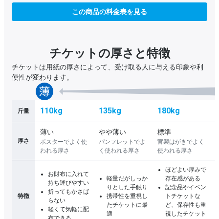
この商品の料金表を見る
チケットの厚さと特徴
チケットは用紙の厚さによって、受け取る人に与える印象や利
便性が変わります。
110kg
135kg
180kg
斤量
薄い
やや薄い
標準
厚さ
ポスターでよく使
パンフレットでよ
官製はがきでよく
われる厚さ
く使われる厚さ
使われる厚さ
ほどよい厚みで
お財布に入れて
軽量だがしっか
存在感がある
持ち運びやすい
りとした手触り
記念品やイベン
折ってもかさば
特徴
携帯性を重視し
トチケットな
らない
たチケットに最
ど、保存性も重
軽くて気軽に配
適
視したチケット
布できる