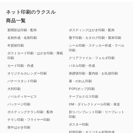
ネット印刷のラクスル
商品一覧
新聞折込印刷・配布
ポスティングはがき印刷・配布
名刺作成・名刺印刷
冊子印刷・カタログ印刷・製本印刷
年賀状印刷
シール印刷・ステッカー作成・ラベル
印刷
ポストカード印刷・はがき印刷・厚紙
印刷
クリアファイル・フォルダ印刷
カード印刷・作成
パネル印刷・作成
オリジナルカレンダー印刷
挨拶状印刷・案内状・お礼状印刷
バナースタンド印刷
幕・のれん印刷
大判印刷
POP(ポップ)印刷
ノベルティサービス
テーブルクロス印刷
パッケージ印刷
DM・ダイレクトメール印刷・発送
ポスティングチラシ印刷・配布
折りパンフレット印刷・リーフレット
印刷
チラシ印刷・フライヤー印刷
ポスター印刷
喪中はがき印刷
封筒印刷・オリジナル封筒作成