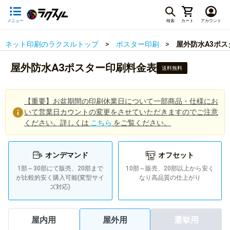
メニュー
検索
カート
アカウント
ネット印刷のラクスルトップ
ポスター印刷
屋外防水A3ポ
屋外防水A3ポスター印刷料金表
送料無料
【重要】お盆期間の印刷休業日について一部商品・仕様にお
いて営業日カウントの変更をさせていただきますのでご注意
ください。詳しくは
こちら
をご覧ください。
オンデマンド
オフセット
1部～30部にて販売、20部まで
10部～販売、20部以上から安く
が比較的安く購入可能(変型サイ
屋内用
屋外用
選挙用