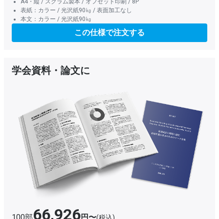
A4・縦 / スクラム製本 / オフセット印刷 / 8P
表紙：カラー / 光沢紙90㎏ / 表面加工なし
本文：カラー / 光沢紙90㎏
この仕様で注文する
学会資料・論文に
66,926
100部
円〜
(税込)