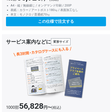
A4・縦 / 無線綴じ / オンデマンド印刷 / 200P
表紙：カラー / アートポスト180㎏ / 表面加工なし
本文：モノクロ / 普通紙70㎏
この仕様で注文する
サービス案内などに
変形サイズ
56,828
1000部
円〜
(税込)