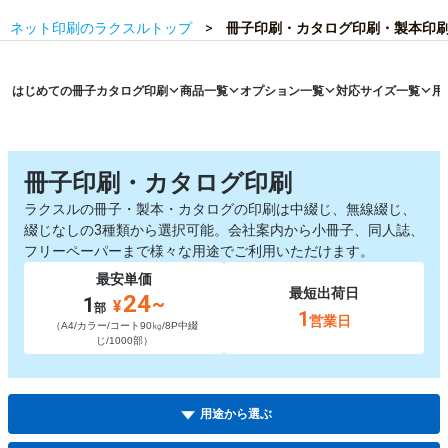
ネット印刷のラクスルトップ
冊子印刷・カタログ印刷・製本印
はじめての冊子カタログ印刷
商品一覧
オプション一覧
対応サイズ一覧
用
冊子印刷・カタログ印刷
ラクスルの冊子・製本・カタログの印刷は中綴じ、無線綴じ、
綴じなしの3種類から選択可能。会社案内から小冊子、同人誌、
フリーペーパーまで様々な用途でご利用いただけます。
最安単価
最短出荷日
24
~
1
¥
部
1
営業日
（A4/カラー/コート90㎏/8P中綴
じ/1000部）
用途から選ぶ