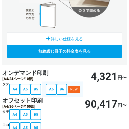
無線綴じは、糸や針金を使わず、本の背を糊 (のり)で固めて綴
詳しい仕様を見る
じたもので、ページ数が多い場合は、無線綴じが向いていま
す。
無線綴じ冊子の料金表を見る
仕上サイズ・向き
縦・横が可能
オンデマンド印刷
4,321
（※縦以外はオフセットのみ）
円〜
[A4/24ページ/10部]
タテ
部数
A4
A5
B5
A6
B6
NEW
オフセット
50部〜
オンデマンド
1部〜
オフセット印刷
90,417
円〜
[A4/36ページ/100部]
ページ数
タテ
A4
A5
B5
最大304Pまで可能（※組み合わせによる）
2ページ毎での販売
ヨコ
A4
A5
B5