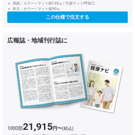
表紙：カラー / マット紙135㎏ / 片面マットPP加工
本文：カラー / マット紙90㎏
この仕様で注文する
広報誌・地域刊行誌に
21,915
1000部
円〜
(税込)