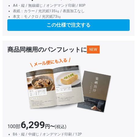
A4・縦 / 無線綴じ / オンデマンド印刷 / 80P
表紙：カラー / 光沢紙135㎏ / 表面加工なし
本文：モノクロ / 光沢紙73㎏
この仕様で注文する
商品同梱用のパンフレットに
NEW
6,299
100部
円〜
(税込)
B6・縦 / 中綴じ / オンデマンド印刷 / 12P