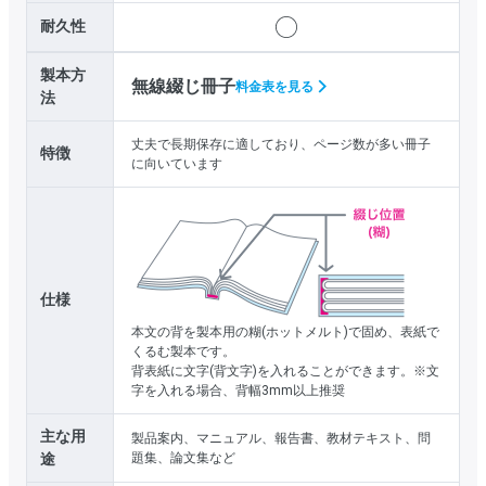
耐久性
製本方
無線綴じ冊子
料金表を見る
法
丈夫で長期保存に適しており、ページ数が多い冊子
特徴
に向いています
仕様
本文の背を製本用の糊(ホットメルト)で固め、表紙で
くるむ製本です。
背表紙に文字(背文字)を入れることができます。※文
字を入れる場合、背幅3mm以上推奨
主な用
製品案内、マニュアル、報告書、教材テキスト、問
途
題集、論文集など