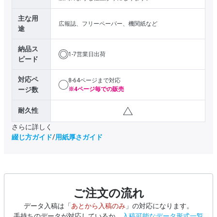
主な用
広報誌、フリーペーパー、機関紙など
途
納品ス
1-7営業日出荷
ピード
対応ペ
8-64ページまで対応
ージ数
※4ページ毎での販売
耐久性
さらに詳しく
綴じ方ガイド
/
用紙厚さガイド
ご注文の流れ
データ入稿は「
あとから入稿のみ
」の対応になります。
手持ちのデータが対応しているか、
入稿可能なデータ形式一覧