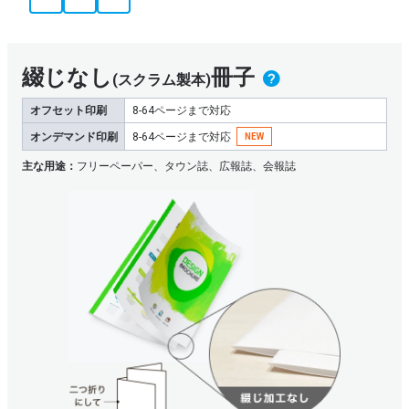
開きやすさ
ページ中央（ノド元）の文字や絵柄が見えにくい
綴じなし
冊子
(スクラム製本)
表面加工
PP加工（クリアPP/マットPP）
オフセット印刷
8-64ページまで対応
用紙厚さ一部限定
オンデマンド印刷
8-64ページまで対応
NEW
主な用途：
フリーペーパー、タウン誌、広報誌、会報誌