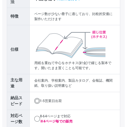
法
ページ数が少ない冊子に適しており、比較的安価に
特徴
製作いただけます
仕様
用紙を重ねて中心をホチキス(針金)で綴じる製本で
す。開いたまま置くことも可能です。
主な用
会社案内、学校案内、製品カタログ、会報誌、機関
途
紙、取り扱い説明書など
納品ス
1-5営業日出荷
ピード
対応ペ
8-64ページまで対応
ージ数
※4ページ毎での販売