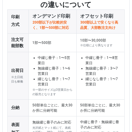
の違いについて
表面加工
オンデマンド印刷
オフセット印刷
ご選択いただけません
200部以下が比較的安
300部以上で安くなり高
く、1部〜500部に対応
品質、大部数注文向け
注文可
10部〜30,000部
1部〜500部
能部数
※仕様により異なります
中綴じ冊子：1〜5営
中綴じ冊子：1〜8営
業日
業日
無線綴じ冊子：1〜6
無線綴じ冊子：3〜7
出荷日
営業日
営業日
※土日祝
綴じなし冊子：1〜7
綴じなし冊子：1〜7
日も稼働
営業日
営業日
※一部のサイズは3営業日から
の販売となります
50部単位ごとに、最大30
50部単位ごとに、最大30
分納
か所に分納可能
か所に分納可能
中綴じ冊子・無線綴じ冊
無線綴じ冊子のみに対応
子のみに対応
光沢紙とマット紙にて、表紙