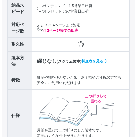
納品ス
オンデマンド：1-5営業日出荷
ピード
オフセット：3-7営業日出荷
対応ペ
16-304ページまで対応
ージ数
※2ページ毎での販売
耐久性
製本方
綴じなし
料金表を見る
(スクラム製本)
法
針金や糊を使わないため、お子様やご年配の方でも
特徴
安全にご利用いただけます
仕様
用紙を重ねて二つ折りにした製本です。
新聞のような仕上がりになります。