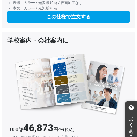
表紙：カラー / 光沢紙90㎏ / 表面加工なし
本文：カラー / 光沢紙90㎏
この仕様で注文する
学校案内・会社案内に
46,873
1000部
円〜
(税込)