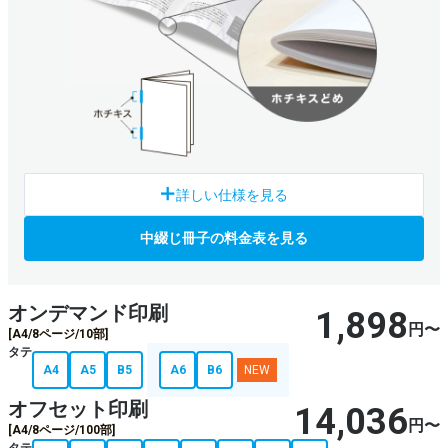
中綴じは、二つ折りにした紙の折り目部分を針金で綴じたもの
詳しい仕様を見る
で、ページ数の少ないドキュメントに最適です。
中綴じ冊子の料金表を見る
仕上サイズ・向き
縦・横・変型サイズが可能
（※縦以外はオフセットのみ）
オンデマンド印刷
1,898
円〜
[A4/8ページ/10部]
部数
タテ
オフセット
100部〜
A4
A5
B5
A6
B6
NEW
オンデマンド
1部〜
オフセット印刷
14,036
ページ数
円〜
[A4/8ページ/100部]
最大64Pまで可能