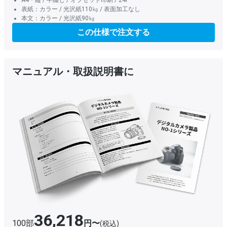
表紙：カラー / 光沢紙110㎏ / 表面加工なし
本文：カラー / 光沢紙90㎏
この仕様で注文する
マニュアル・取扱説明書に
36,218
100部
円〜
(税込)