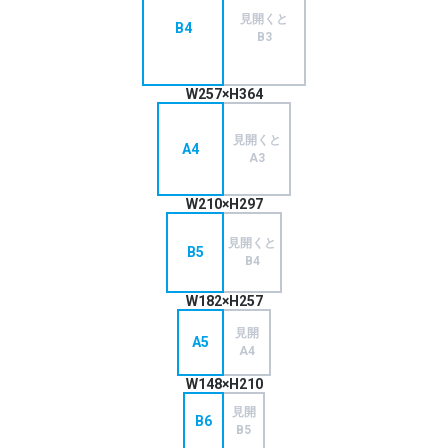
見開くと
B4
B3
W257×H364
見開くと
A4
A3
W210×H297
見開くと
B5
B4
W182×H257
見開
A5
A4
W148×H210
見開
B6
B5