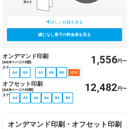
綴じなし(スクラム製本)は、紙を二つ折りにし綴じることなく
詳しい仕様を見る
重ねたもので、分別する必要がなくフリーペーパー等に最適で
す。
綴じなし冊子の料金表を見る
仕上サイズ・向き
縦のみ
オンデマンド印刷
1,556
円〜
[A4/8ページ/10部]
タテ
部数
A4
B5
A5
A6
B6
NEW
オフセット
100部〜
オンデマンド
1部〜
オフセット印刷
12,482
円〜
[A4/8ページ/100部]
ページ数
タテ
A4
A5
A6
B4
B5
B6
最大64Pまで可能（※組み合わせによる）
4ページ毎での販売
開きやすさ
開きやすいがバラバラになりやすい
オンデマンド印刷・オフセット印刷