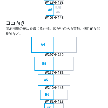
W128×H182
見開
A6
A5
W105×H148
ヨコ向き
印刷用紙の短辺を綴じる仕様。広がりのある書類、個性的な印
刷物など。
A4
W297×H210
B5
W257×H182
A5
W210×H148
B6
W182×H128