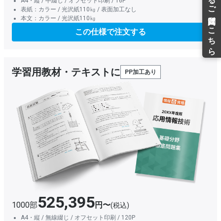
A4・縦 / 中綴じ / オフセット印刷 / 16P
表紙：カラー / 光沢紙110㎏ / 表面加工なし
本文：カラー / 光沢紙110㎏
この仕様で注文する
学習用教材・テキストに
PP加工あり
525,395
1000部
円〜
(税込)
A4・縦 / 無線綴じ / オフセット印刷 / 120P