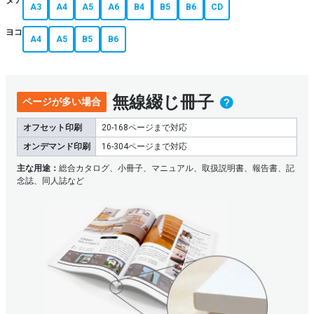
タテ
A3
A4
A5
A6
B4
B5
B6
CD
4ページ毎での販売
ヨコ
開きやすさ
A4
A5
B5
B6
綴じの中心位置までしっかり開く
表面加工
無線綴じ冊子
ページが多い場合
PP加工（クリアPP/マットPP）
オフセットのみ・用紙厚さ一部限定
オフセット印刷
20-168ページまで対応
オンデマンド印刷
16-304ページまで対応
主な用途：
総合カタログ、小冊子、マニュアル、取扱説明書、報告書、記
念誌、同人誌など