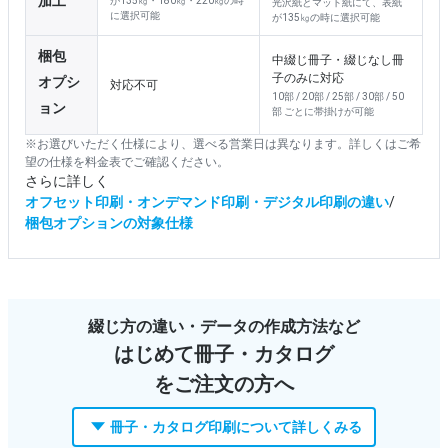
が135㎏・180㎏・220㎏の時
光沢紙とマット紙にて、表紙
に選択可能
が135㎏の時に選択可能
中綴じ冊子・綴じなし冊
子のみに対応
対応不可
10部 / 20部 / 25部 / 30部 / 50
部 ごとに帯掛けが可能
※お選びいただく仕様により、選べる営業日は異なります。詳しくはご希
望の仕様を料金表でご確認ください。
さらに詳しく
オフセット印刷・オンデマンド印刷・デジタル印刷の違い
/
梱包オプションの対象仕様
綴じ方の違い・データの作成方法など
はじめて冊子・カタログ
をご注文の方へ
冊子・カタログ印刷について詳しくみる