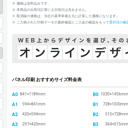
13部
価格は送料込みです。
本商品の出荷日計算に土日祝日は含みません。
14部
取消線の価格は、当社の基準単価を元に計算した価格になります。
ご入稿された印刷データの最終確認とご入金の確認をもって
受付日の確
15部
16部
17部
18部
19部
パネル印刷 おすすめサイズ料金表
20部
A0
841×1189mm
B0
1030×1456m
21部
A1
594×841mm
B1
728×1030m
22部
A2
420×594mm
B2
515×728m
A3
297×420mm
B3
364×515m
23部