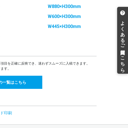
m
W880×H300mm
18,642
17,400
¥
¥
¥20,506(税込)
¥19,140(税込)
m
W600×H300mm
19,357
18,066
¥
¥
¥21,292(税込)
¥19,872(税込)
m
W445×H300mm
20,085
18,746
¥
¥
m
¥22,093(税込)
¥20,620(税込)
20,814
19,426
¥
¥
¥22,895(税込)
¥21,368(税込)
21,528
20,093
¥
¥
¥23,680(税込)
¥22,102(税込)
要項目を正確に反映でき、迷わずスムーズに入稿できます。
けます。
22,257
20,773
¥
¥
¥24,482(税込)
¥22,850(税込)
22,971
21,440
¥
¥
の一覧はこちら
¥25,268(税込)
¥23,584(税込)
22,106
¥
¥24,316(税込)
22,786
¥
¥25,064(税込)
ド印刷
23,466
¥
¥25,812(税込)