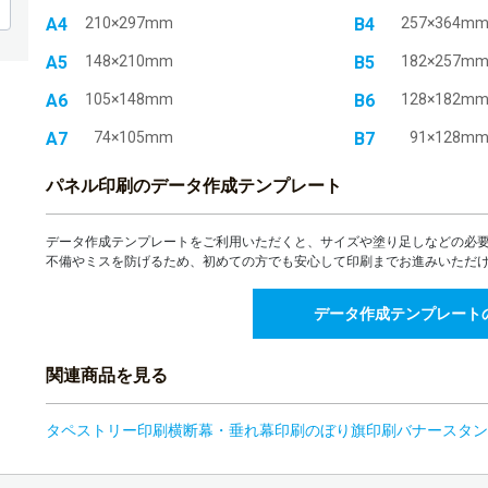
A4
210×297mm
B4
257×364m
24部
A5
148×210mm
B5
182×257m
25部
A6
105×148mm
B6
128×182m
26部
A7
74×105mm
B7
91×128m
27部
パネル印刷のデータ作成テンプレート
28部
データ作成テンプレートをご利用いただくと、サイズや塗り足しなどの必
不備やミスを防げるため、初めての方でも安心して印刷までお進みいただ
29部
データ作成テンプレート
30部
31部
関連商品を見る
32部
タペストリー印刷
横断幕・垂れ幕印刷
のぼり旗印刷
バナースタン
33部