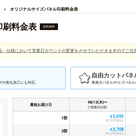
オリジナルサイズパネル印刷料金表
印刷料金表
送料無料
品・仕様において営業日カウントの変更をさせていただきますのでご注
自由カットパネ
ズや角丸加工にも対応。
等身大パネルやロゴパネル
08/13(木)〜
最短お届け日
(1営業日出荷)
2,693
¥
1部
¥2,962(税込)
3,708
¥
2部
¥4,078(税込)