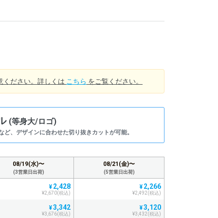
意ください。詳しくは
こちら
をご覧ください。
ル
(等身大/ロゴ)
など、デザインに合わせた切り抜きカットが可能。
08/19(水)〜
08/21(金)〜
(3営業日出荷)
(5営業日出荷)
2,428
2,266
¥
¥
¥2,670(税込)
¥2,492(税込)
3,342
3,120
¥
¥
¥3,676(税込)
¥3,432(税込)