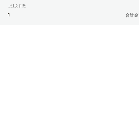
34部
ご注文件数
1
合計金
35部
36部
37部
38部
39部
40部
41部
42部
43部
44部