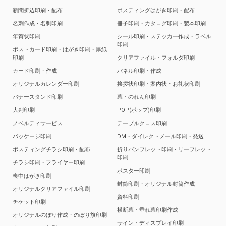
新聞折込印刷・配布
ポスティングはがき印刷・配布
名刺作成・名刺印刷
冊子印刷・カタログ印刷・製本印刷
年賀状印刷
シール印刷・ステッカー作成・ラベル
印刷
ポストカード印刷・はがき印刷・厚紙
印刷
クリアファイル・フォルダ印刷
カード印刷・作成
パネル印刷・作成
オリジナルカレンダー印刷
挨拶状印刷・案内状・お礼状印刷
バナースタンド印刷
幕・のれん印刷
大判印刷
POP(ポップ)印刷
ノベルティサービス
テーブルクロス印刷
パッケージ印刷
DM・ダイレクトメール印刷・発送
ポスティングチラシ印刷・配布
折りパンフレット印刷・リーフレット
印刷
チラシ印刷・フライヤー印刷
ポスター印刷
喪中はがき印刷
封筒印刷・オリジナル封筒作成
オリジナルクリアファイル印刷
資料印刷
チケット印刷
横断幕・垂れ幕印刷作成
オリジナルのぼり作成・のぼり旗印刷
サイン・ディスプレイ印刷