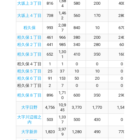
1,68
大坂上３丁目
816
580
200
400
4
1,46
大坂上４丁目
738
560
170
280
2
2,08
程久保
993
840
10
670
7
程久保１丁目
461
966
380
200
240
程久保２丁目
441
985
340
280
60
1,30
程久保３丁目
652
410
350
160
1
程久保４丁目
1
1
0
0
0
程久保５丁目
25
37
10
10
0
程久保６丁目
91
153
50
20
0
程久保７丁目
2
7
0
0
0
1,71
程久保８丁目
896
600
350
290
0
10,9
大字日野
4,756
3,770
1,770
1,540
45
大字川辺堀之
1,33
503
500
430
0
内
7
3,97
大字新井
1,820
1,280
490
770
9