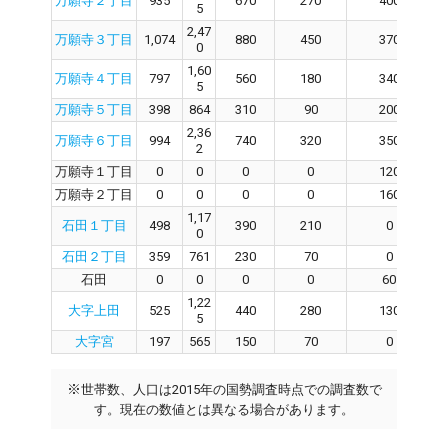
万願寺２丁目
935
670
270
400
5
2,47
万願寺３丁目
1,074
880
450
370
0
1,60
万願寺４丁目
797
560
180
340
5
万願寺５丁目
398
864
310
90
200
2,36
万願寺６丁目
994
740
320
350
2
万願寺１丁目
0
0
0
0
120
万願寺２丁目
0
0
0
0
160
1,17
石田１丁目
498
390
210
0
0
石田２丁目
359
761
230
70
0
石田
0
0
0
0
60
1,22
大字上田
525
440
280
130
5
大字宮
197
565
150
70
0
※
世帯数、人口は2015年の国勢調査時点での調査数で
す。現在の数値とは異なる場合があります。