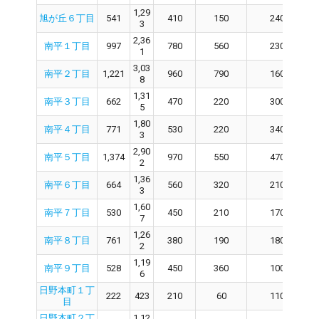
1,29
旭が丘６丁目
541
410
150
240
3
2,36
南平１丁目
997
780
560
230
1
3,03
南平２丁目
1,221
960
790
160
8
1,31
南平３丁目
662
470
220
300
5
1,80
南平４丁目
771
530
220
340
3
2,90
南平５丁目
1,374
970
550
470
2
1,36
南平６丁目
664
560
320
210
3
1,60
南平７丁目
530
450
210
170
7
1,26
南平８丁目
761
380
190
180
2
1,19
南平９丁目
528
450
360
100
6
日野本町１丁
222
423
210
60
110
目
日野本町２丁
1,12