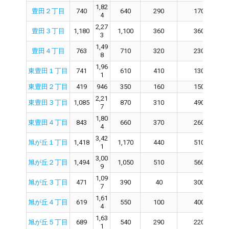
1,82
豊田２丁目
740
640
290
170
4
2,27
豊田３丁目
1,180
1,100
360
360
3
1,49
豊田４丁目
763
710
320
230
8
1,96
東豊田１丁目
741
610
410
130
1
東豊田２丁目
419
946
350
160
150
2,21
東豊田３丁目
1,085
870
310
490
7
1,80
東豊田４丁目
843
660
370
260
4
3,42
旭が丘１丁目
1,418
1,170
440
510
1
3,00
旭が丘２丁目
1,494
1,050
510
560
9
1,09
旭が丘３丁目
471
390
40
300
7
1,61
旭が丘４丁目
619
550
100
400
4
1,63
旭が丘５丁目
689
540
290
220
1