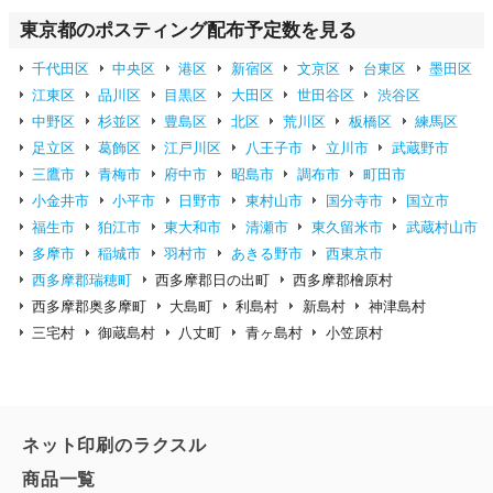
東京都のポスティング配布予定数を見る
千代田区
中央区
港区
新宿区
文京区
台東区
墨田区
江東区
品川区
目黒区
大田区
世田谷区
渋谷区
中野区
杉並区
豊島区
北区
荒川区
板橋区
練馬区
足立区
葛飾区
江戸川区
八王子市
立川市
武蔵野市
三鷹市
青梅市
府中市
昭島市
調布市
町田市
小金井市
小平市
日野市
東村山市
国分寺市
国立市
福生市
狛江市
東大和市
清瀬市
東久留米市
武蔵村山市
多摩市
稲城市
羽村市
あきる野市
西東京市
西多摩郡瑞穂町
西多摩郡日の出町
西多摩郡檜原村
西多摩郡奥多摩町
大島町
利島村
新島村
神津島村
三宅村
御蔵島村
八丈町
青ヶ島村
小笠原村
ネット印刷のラクスル
商品一覧