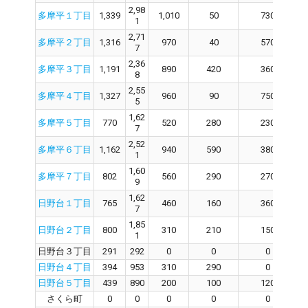
2,98
多摩平１丁目
1,339
1,010
50
730
1
2,71
多摩平２丁目
1,316
970
40
570
7
2,36
多摩平３丁目
1,191
890
420
360
8
2,55
多摩平４丁目
1,327
960
90
750
5
1,62
多摩平５丁目
770
520
280
230
7
2,52
多摩平６丁目
1,162
940
590
380
1
1,60
多摩平７丁目
802
560
290
270
9
1,62
日野台１丁目
765
460
160
360
7
1,85
日野台２丁目
800
310
210
150
1
日野台３丁目
291
292
0
0
0
日野台４丁目
394
953
310
290
0
日野台５丁目
439
890
200
100
120
さくら町
0
0
0
0
0