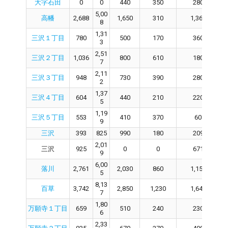
大字石田
0
0
440
350
280
5,00
高幡
2,688
1,650
310
1,360
8
1,31
三沢１丁目
780
500
170
360
3
2,51
三沢２丁目
1,036
800
610
180
7
2,11
三沢３丁目
948
730
390
280
2
1,37
三沢４丁目
604
440
210
220
5
1,19
三沢５丁目
553
410
370
60
9
三沢
393
825
990
180
209
2,01
三沢
925
0
0
671
9
6,00
落川
2,761
2,030
860
1,150
5
8,13
百草
3,742
2,850
1,230
1,640
7
1,80
万願寺１丁目
659
510
240
230
6
2,33