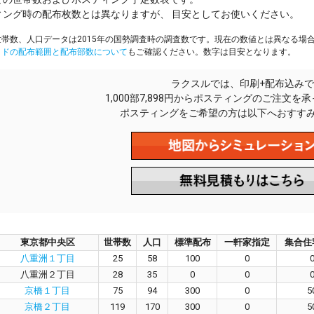
ィング時の配布枚数とは異なりますが、 目安としてお使いください。
帯数、人口データは2015年の国勢調査時の調査数です。現在の数値とは異なる場
イドの配布範囲と配布部数について
もご確認ください。数字は目安となります。
ラクスルでは、印刷+配布込みで
1,000部7,898円からポスティングのご注文を
ポスティングをご希望の方は以下へおすす
東京都中央区
世帯数
人口
標準配布
一軒家指定
集合住
八重洲１丁目
25
58
100
0
八重洲２丁目
28
35
0
0
京橋１丁目
75
94
300
0
5
京橋２丁目
119
170
300
0
5