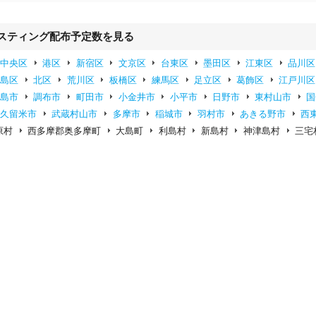
スティング配布予定数を見る
中央区
港区
新宿区
文京区
台東区
墨田区
江東区
品川区
豊島区
北区
荒川区
板橋区
練馬区
足立区
葛飾区
江戸川区
昭島市
調布市
町田市
小金井市
小平市
日野市
東村山市
国
東久留米市
武蔵村山市
多摩市
稲城市
羽村市
あきる野市
西
原村
西多摩郡奥多摩町
大島町
利島村
新島村
神津島村
三宅