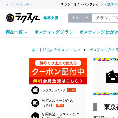
チラシ・冊子・パンフレット
ポスティ
ラクスルトップへ
集客支援
すべて
商品一覧
ポスティング チラシ
ポスティング はが
ネット印刷のラクスル トップ
ポスティングチラ
ラクスルバンク
NEW
AIでWebページ作成
東京
（無料）
NEW
新聞折込・ポスティング
東京都中央区