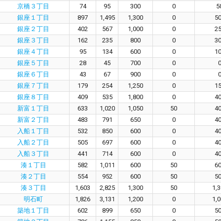
京橋３丁目
74
95
300
0
5
銀座１丁目
897
1,495
1,300
0
5
銀座２丁目
402
567
1,000
0
2
銀座３丁目
162
235
800
0
3
銀座４丁目
95
134
600
0
1
銀座５丁目
28
45
700
0
銀座６丁目
43
67
900
0
銀座７丁目
179
254
1,250
0
1
銀座８丁目
409
535
1,800
0
4
新富１丁目
633
1,020
1,050
50
4
新富２丁目
483
791
650
0
4
入船１丁目
532
850
600
0
4
入船２丁目
505
697
600
0
4
入船３丁目
441
714
600
0
4
湊１丁目
582
1,011
600
50
6
湊２丁目
554
952
600
50
5
湊３丁目
1,603
2,825
1,300
50
1,
明石町
1,826
3,131
1,200
0
1,
築地１丁目
602
899
650
0
5