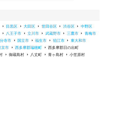
目黒区
大田区
世田谷区
渋谷区
中野区
八王子市
立川市
武蔵野市
三鷹市
青梅市
分寺市
国立市
福生市
狛江市
東大和市
東京市
西多摩郡瑞穂町
西多摩郡日の出町
村
御蔵島村
八丈町
青ヶ島村
小笠原村