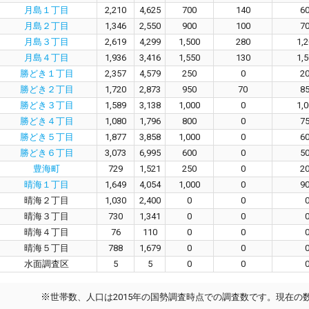
月島１丁目
2,210
4,625
700
140
6
月島２丁目
1,346
2,550
900
100
7
月島３丁目
2,619
4,299
1,500
280
1,
月島４丁目
1,936
3,416
1,550
130
1,
勝どき１丁目
2,357
4,579
250
0
2
勝どき２丁目
1,720
2,873
950
70
8
勝どき３丁目
1,589
3,138
1,000
0
1,
勝どき４丁目
1,080
1,796
800
0
7
勝どき５丁目
1,877
3,858
1,000
0
6
勝どき６丁目
3,073
6,995
600
0
5
豊海町
729
1,521
250
0
2
晴海１丁目
1,649
4,054
1,000
0
9
晴海２丁目
1,030
2,400
0
0
晴海３丁目
730
1,341
0
0
晴海４丁目
76
110
0
0
晴海５丁目
788
1,679
0
0
水面調査区
5
5
0
0
※
世帯数、人口は2015年の国勢調査時点での調査数です。現在の