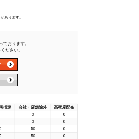
合があります。
承っております。
みください。
宅指定
会社・店舗除外
高密度配布
0
0
0
0
0
0
0
50
0
0
50
0