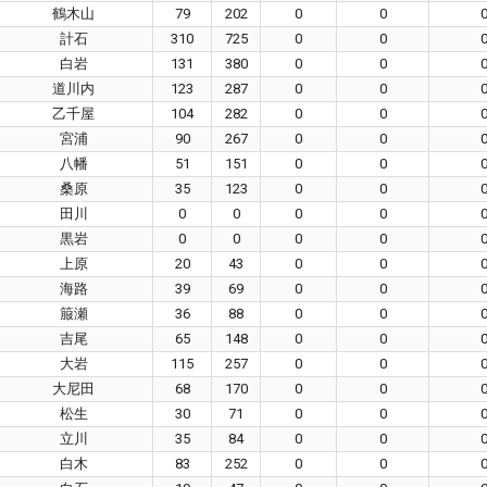
鶴木山
79
202
0
0
計石
310
725
0
0
白岩
131
380
0
0
道川内
123
287
0
0
乙千屋
104
282
0
0
宮浦
90
267
0
0
八幡
51
151
0
0
桑原
35
123
0
0
田川
0
0
0
0
黒岩
0
0
0
0
上原
20
43
0
0
海路
39
69
0
0
箙瀬
36
88
0
0
吉尾
65
148
0
0
大岩
115
257
0
0
大尼田
68
170
0
0
松生
30
71
0
0
立川
35
84
0
0
白木
83
252
0
0