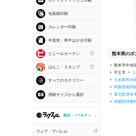
ポケットティッシュ印刷
包装紙印刷
カレンダー印刷
年賀状・喪中はがき印刷
熊本県のポ
ビニールカーテン
熊本市中央
はんこ・スタンプ
宇土市
玉名郡和水
すべてのカテゴリー
阿蘇郡南阿
葦北郡津奈
用紙サイズから選択
球磨郡球磨
ウェア・アパレル