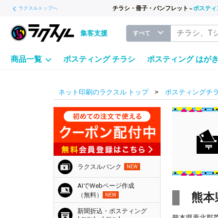
チラシ・冊子・パンフレット
ポスティ
ラクスルトップへ
集客支援
すべて
商品一覧
ポスティング チラシ
ポスティング はが
ネット印刷のラクスル トップ
ポスティングチラ
ラクスルバンク
NEW
AIでWebページ作成
熊本
（無料）
NEW
新聞折込・ポスティング
熊本県葦北郡