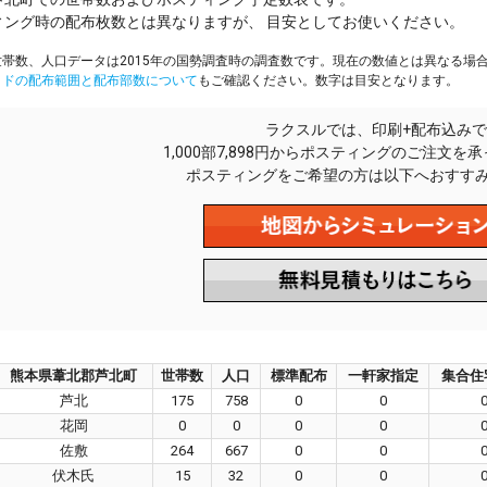
ィング時の配布枚数とは異なりますが、 目安としてお使いください。
帯数、人口データは2015年の国勢調査時の調査数です。現在の数値とは異なる場
イドの配布範囲と配布部数について
もご確認ください。数字は目安となります。
ラクスルでは、印刷+配布込みで
1,000部7,898円からポスティングのご注文を
ポスティングをご希望の方は以下へおすす
熊本県葦北郡芦北町
世帯数
人口
標準配布
一軒家指定
集合住
芦北
175
758
0
0
花岡
0
0
0
0
佐敷
264
667
0
0
伏木氏
15
32
0
0