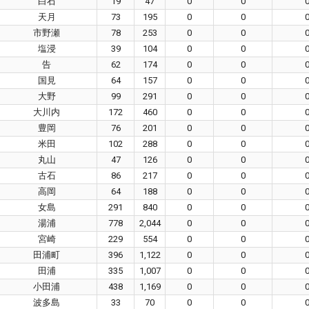
白石
19
47
0
0
天月
73
195
0
0
市野瀬
78
253
0
0
塩浸
39
104
0
0
告
62
174
0
0
国見
64
157
0
0
大野
99
291
0
0
大川内
172
460
0
0
豊岡
76
201
0
0
米田
102
288
0
0
丸山
47
126
0
0
古石
86
217
0
0
高岡
64
188
0
0
女島
291
840
0
0
湯浦
778
2,044
0
0
宮崎
229
554
0
0
田浦町
396
1,122
0
0
田浦
335
1,007
0
0
小田浦
438
1,169
0
0
波多島
33
70
0
0