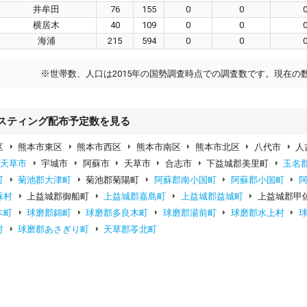
井牟田
76
155
0
0
横居木
40
109
0
0
海浦
215
594
0
0
※
世帯数、人口は2015年の国勢調査時点での調査数です。現在の
スティング配布予定数を見る
区
熊本市東区
熊本市西区
熊本市南区
熊本市北区
八代市
人
上天草市
宇城市
阿蘇市
天草市
合志市
下益城郡美里町
玉名
町
菊池郡大津町
菊池郡菊陽町
阿蘇郡南小国町
阿蘇郡小国町
蘇村
上益城郡御船町
上益城郡嘉島町
上益城郡益城町
上益城郡甲
木町
球磨郡錦町
球磨郡多良木町
球磨郡湯前町
球磨郡水上村
村
球磨郡あさぎり町
天草郡苓北町