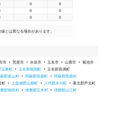
0
0
0
0
0
0
0
0
0
数値とは異なる場合があります。
吉市
荒尾市
水俣市
玉名市
山鹿市
菊池市
郡玉東町
玉名郡南関町
玉名郡長洲町
阿蘇郡産山村
阿蘇郡高森町
阿蘇郡西原村
佐町
上益城郡山都町
八代郡氷川町
葦北郡芦北町
球磨郡相良村
球磨郡五木村
球磨郡山江村