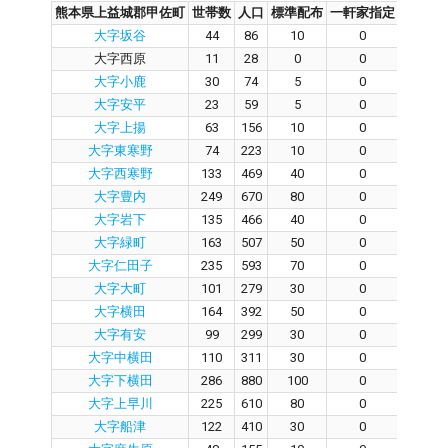
熊本県上益城郡甲佐町
世帯数
人口
標準配布
一軒家指定
集合住
大字坂谷
44
86
10
0
0
大字西原
11
28
0
0
0
大字小鹿
30
74
5
0
0
大字安平
23
59
5
0
0
大字上揚
63
156
10
0
0
大字東寒野
74
223
10
0
0
大字西寒野
133
469
40
0
0
大字豊内
249
670
80
0
0
大字岩下
135
466
40
0
0
大字緑町
163
507
50
0
0
大字仁田子
235
593
70
0
0
大字大町
101
279
30
0
0
大字横田
164
392
50
0
0
大字有安
99
299
30
0
0
大字中横田
110
311
30
0
0
大字下横田
286
880
100
0
0
大字上早川
225
610
80
0
0
大字船津
122
410
30
0
0