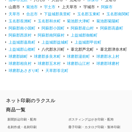
山鹿市
菊池市
宇土市
上天草市
宇城市
阿蘇市
天草市
合志市
下益城郡美里町
玉名郡玉東町
玉名郡南関町
玉名郡長洲町
玉名郡和水町
菊池郡大津町
菊池郡菊陽町
阿蘇郡南小国町
阿蘇郡小国町
阿蘇郡産山村
阿蘇郡高森町
阿蘇郡西原村
阿蘇郡南阿蘇村
上益城郡御船町
上益城郡嘉島町
上益城郡益城町
上益城郡甲佐町
上益城郡山都町
八代郡氷川町
葦北郡芦北町
葦北郡津奈木町
球磨郡錦町
球磨郡多良木町
球磨郡湯前町
球磨郡水上村
球磨郡相良村
球磨郡五木村
球磨郡山江村
球磨郡球磨村
球磨郡あさぎり町
天草郡苓北町
ネット印刷のラクスル
商品一覧
新聞折込印刷・配布
ポスティングはがき印刷・配布
名刺作成・名刺印刷
冊子印刷・カタログ印刷・製本印刷