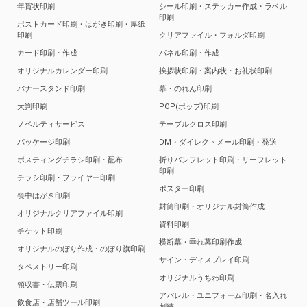
年賀状印刷
シール印刷・ステッカー作成・ラベル
印刷
ポストカード印刷・はがき印刷・厚紙
印刷
クリアファイル・フォルダ印刷
カード印刷・作成
パネル印刷・作成
オリジナルカレンダー印刷
挨拶状印刷・案内状・お礼状印刷
バナースタンド印刷
幕・のれん印刷
大判印刷
POP(ポップ)印刷
ノベルティサービス
テーブルクロス印刷
パッケージ印刷
DM・ダイレクトメール印刷・発送
ポスティングチラシ印刷・配布
折りパンフレット印刷・リーフレット
印刷
チラシ印刷・フライヤー印刷
ポスター印刷
喪中はがき印刷
封筒印刷・オリジナル封筒作成
オリジナルクリアファイル印刷
資料印刷
チケット印刷
横断幕・垂れ幕印刷作成
オリジナルのぼり作成・のぼり旗印刷
サイン・ディスプレイ印刷
タペストリー印刷
オリジナルうちわ印刷
領収書・伝票印刷
アパレル・ユニフォーム印刷・名入れ
飲食店・店舗ツール印刷
刺繍