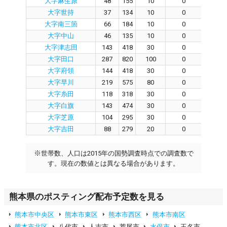
大字麻生原
48
155
10
0
0
大字世持
37
134
10
0
0
大字南三箇
66
184
10
0
0
大字中山
46
135
10
0
0
大字津志田
143
418
30
0
0
大字田口
287
820
100
0
0
大字府領
144
418
30
0
0
大字早川
219
575
80
0
0
大字糸田
118
318
30
0
0
大字白旗
143
474
30
0
0
大字芝原
104
295
30
0
0
大字吉田
88
279
20
0
0
※
世帯数、人口は2015年の国勢調査時点での調査数で
す。現在の数値とは異なる場合があります。
熊本県のポスティング配布予定数を見る
熊本市中央区
熊本市東区
熊本市西区
熊本市南区
熊本市北区
八代市
人吉市
荒尾市
水俣市
玉名市