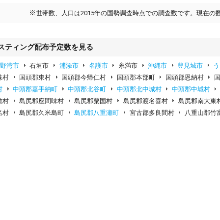
※
世帯数、人口は2015年の国勢調査時点での調査数です。現在の
スティング配布予定数を見る
宜野湾市
石垣市
浦添市
名護市
糸満市
沖縄市
豊見城市
う
味村
国頭郡東村
国頭郡今帰仁村
国頭郡本部町
国頭郡恩納村
村
中頭郡嘉手納町
中頭郡北谷町
中頭郡北中城村
中頭郡中城村
敷村
島尻郡座間味村
島尻郡粟国村
島尻郡渡名喜村
島尻郡南大東
名村
島尻郡久米島町
島尻郡八重瀬町
宮古郡多良間村
八重山郡竹