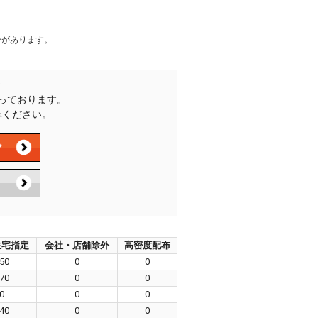
合があります。
承っております。
みください。
住宅指定
会社・店舗除外
高密度配布
50
0
0
70
0
0
0
0
0
40
0
0