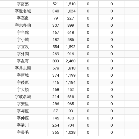
字富盛
521
1,510
0
0
字世名城
348
1,024
0
0
字高良
79
227
0
0
字志多伯
307
899
0
0
字当銘
167
618
0
0
字小城
182
586
0
0
字宜次
554
1,592
0
0
字外間
269
916
0
0
字友寄
803
2,460
0
0
字具志頭
578
1,818
0
0
字新城
374
1,199
0
0
字後原
416
1,184
0
0
字大頓
168
452
0
0
字玻名城
214
636
0
0
字安里
286
965
0
0
字与座
37
93
0
0
字仲座
145
430
0
0
字港川
264
704
0
0
字長毛
365
1,038
0
0