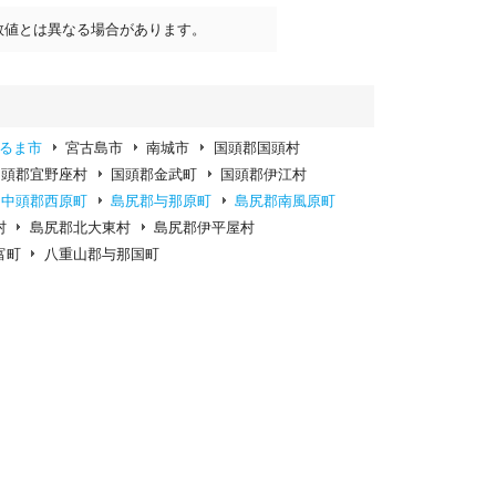
数値とは異なる場合があります。
るま市
宮古島市
南城市
国頭郡国頭村
国頭郡宜野座村
国頭郡金武町
国頭郡伊江村
中頭郡西原町
島尻郡与那原町
島尻郡南風原町
村
島尻郡北大東村
島尻郡伊平屋村
富町
八重山郡与那国町