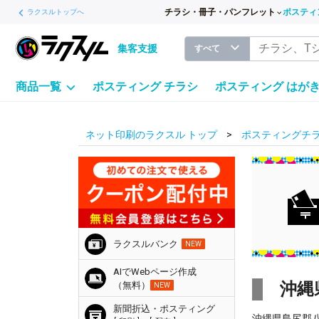
チラシ・冊子・パンフレット
ポスティ
ラクスルトップへ
集客支援
すべて
商品一覧
ポスティング チラシ
ポスティング はが
ネット印刷のラクスル トップ
ポスティングチラ
ラクスルバンク
NEW
AIでWebページ作成
沖縄
（無料）
NEW
新聞折込・ポスティング
沖縄県島尻郡