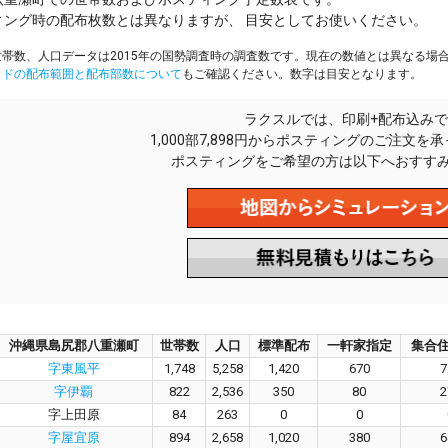
ィング時の配布枚数とは異なりますが、 目安としてお使いください。
帯数、人口データは2015年の国勢調査時の調査数です。現在の数値とは異なる場
イドの配布範囲と配布部数について
もご確認ください。数字は目安となります。
ラクスルでは、印刷+配布込みで
1,000部7,898円からポスティングのご注文を
ポスティングをご希望の方は以下へおすす
沖縄県島尻郡八重瀬町
世帯数
人口
標準配布
一軒家指定
集合
字東風平
1,748
5,258
1,420
670
7
字伊覇
822
2,536
350
80
2
字上田原
84
263
0
0
字屋宜原
894
2,658
1,020
380
6