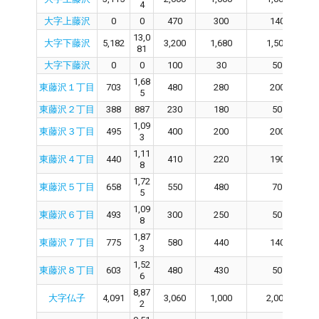
4
大字上藤沢
0
0
470
300
140
13,0
大字下藤沢
5,182
3,200
1,680
1,500
81
大字下藤沢
0
0
100
30
50
1,68
東藤沢１丁目
703
480
280
200
5
東藤沢２丁目
388
887
230
180
50
1,09
東藤沢３丁目
495
400
200
200
3
1,11
東藤沢４丁目
440
410
220
190
8
1,72
東藤沢５丁目
658
550
480
70
5
1,09
東藤沢６丁目
493
300
250
50
8
1,87
東藤沢７丁目
775
580
440
140
3
1,52
東藤沢８丁目
603
480
430
50
6
8,87
大字仏子
4,091
3,060
1,000
2,000
2