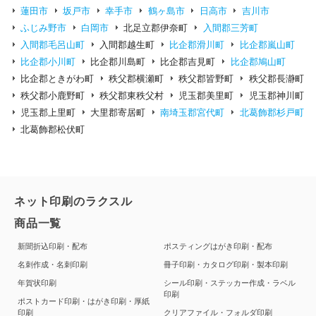
蓮田市
坂戸市
幸手市
鶴ヶ島市
日高市
吉川市
ふじみ野市
白岡市
北足立郡伊奈町
入間郡三芳町
入間郡毛呂山町
入間郡越生町
比企郡滑川町
比企郡嵐山町
比企郡小川町
比企郡川島町
比企郡吉見町
比企郡鳩山町
比企郡ときがわ町
秩父郡横瀬町
秩父郡皆野町
秩父郡長瀞町
秩父郡小鹿野町
秩父郡東秩父村
児玉郡美里町
児玉郡神川町
児玉郡上里町
大里郡寄居町
南埼玉郡宮代町
北葛飾郡杉戸町
北葛飾郡松伏町
ネット印刷のラクスル
商品一覧
新聞折込印刷・配布
ポスティングはがき印刷・配布
名刺作成・名刺印刷
冊子印刷・カタログ印刷・製本印刷
年賀状印刷
シール印刷・ステッカー作成・ラベル
印刷
ポストカード印刷・はがき印刷・厚紙
印刷
クリアファイル・フォルダ印刷