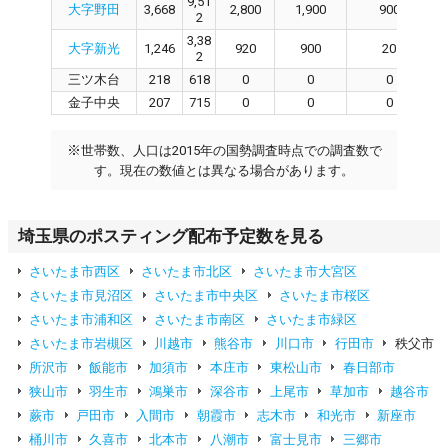
9,51
大字野田
3,668
2,800
1,900
900
2
3,38
大字新光
1,246
920
900
20
2
三ツ木台
218
618
0
0
0
金子中央
207
715
0
0
0
※
世帯数、人口は2015年の国勢調査時点での調査数で
す。現在の数値とは異なる場合があります。
埼玉県のポスティング配布予定数を見る
さいたま市西区
さいたま市北区
さいたま市大宮区
さいたま市見沼区
さいたま市中央区
さいたま市桜区
さいたま市浦和区
さいたま市南区
さいたま市緑区
さいたま市岩槻区
川越市
熊谷市
川口市
行田市
秩父市
所沢市
飯能市
加須市
本庄市
東松山市
春日部市
狭山市
羽生市
鴻巣市
深谷市
上尾市
草加市
越谷市
蕨市
戸田市
入間市
朝霞市
志木市
和光市
新座市
桶川市
久喜市
北本市
八潮市
富士見市
三郷市