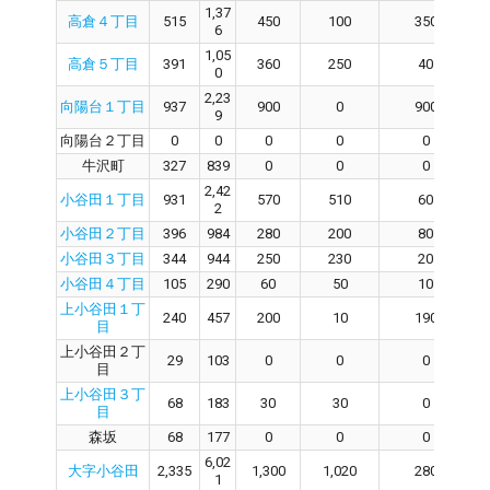
1,37
高倉４丁目
515
450
100
350
6
1,05
高倉５丁目
391
360
250
40
0
2,23
向陽台１丁目
937
900
0
900
9
向陽台２丁目
0
0
0
0
0
牛沢町
327
839
0
0
0
2,42
小谷田１丁目
931
570
510
60
2
小谷田２丁目
396
984
280
200
80
小谷田３丁目
344
944
250
230
20
小谷田４丁目
105
290
60
50
10
上小谷田１丁
240
457
200
10
190
目
上小谷田２丁
29
103
0
0
0
目
上小谷田３丁
68
183
30
30
0
目
森坂
68
177
0
0
0
6,02
大字小谷田
2,335
1,300
1,020
280
1