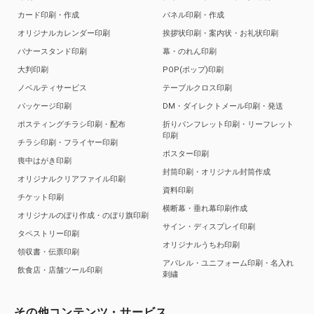
カード印刷・作成
パネル印刷・作成
オリジナルカレンダー印刷
挨拶状印刷・案内状・お礼状印刷
バナースタンド印刷
幕・のれん印刷
大判印刷
POP(ポップ)印刷
ノベルティサービス
テーブルクロス印刷
パッケージ印刷
DM・ダイレクトメール印刷・発送
ポスティングチラシ印刷・配布
折りパンフレット印刷・リーフレット
印刷
チラシ印刷・フライヤー印刷
ポスター印刷
喪中はがき印刷
封筒印刷・オリジナル封筒作成
オリジナルクリアファイル印刷
資料印刷
チケット印刷
横断幕・垂れ幕印刷作成
オリジナルのぼり作成・のぼり旗印刷
サイン・ディスプレイ印刷
タペストリー印刷
オリジナルうちわ印刷
領収書・伝票印刷
アパレル・ユニフォーム印刷・名入れ
飲食店・店舗ツール印刷
刺繍
その他コンテンツ・サービス