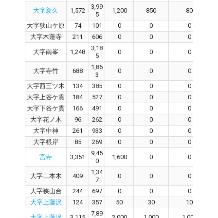
3,99
大字新久
1,572
1,200
850
80
5
大字狭山ケ原
74
101
0
0
0
大字木蓮寺
211
606
0
0
0
3,18
大字南峯
1,248
0
0
0
5
1,86
大字寺竹
688
0
0
0
3
大字西三ツ木
134
385
0
0
0
大字上谷ケ貫
184
527
0
0
0
大字下谷ケ貫
166
491
0
0
0
大字花ノ木
96
262
0
0
0
大字中神
261
933
0
0
0
大字根岸
85
269
0
0
0
9,45
宮寺
3,351
1,600
0
0
0
1,34
大字二本木
409
0
0
0
7
大字狭山台
244
697
0
0
0
大字上藤沢
124
357
50
30
10
7,89
大字上藤沢
3,115
2,000
1,000
1,000