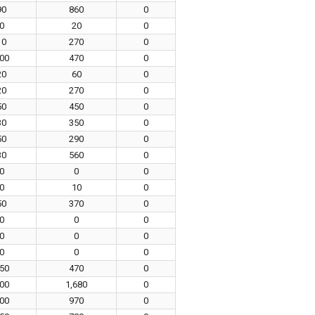
90
860
0
0
20
0
10
270
0
00
470
0
20
60
0
20
270
0
50
450
0
30
350
0
50
290
0
30
560
0
0
0
0
0
10
0
50
370
0
0
0
0
0
0
0
0
0
0
50
470
0
00
1,680
0
00
970
0