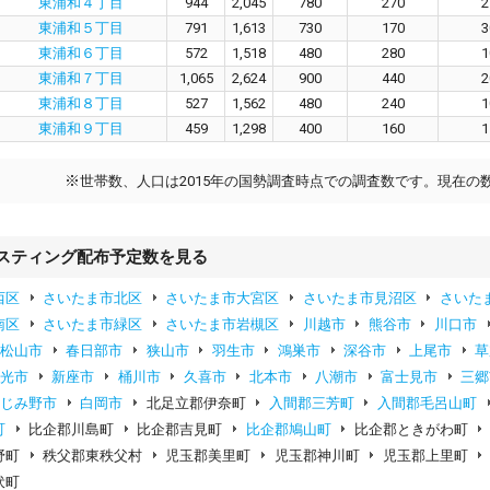
東浦和４丁目
944
2,045
780
270
2
東浦和５丁目
791
1,613
730
170
3
東浦和６丁目
572
1,518
480
280
1
東浦和７丁目
1,065
2,624
900
440
2
東浦和８丁目
527
1,562
480
240
1
東浦和９丁目
459
1,298
400
160
1
※
世帯数、人口は2015年の国勢調査時点での調査数です。現在の
スティング配布予定数を見る
西区
さいたま市北区
さいたま市大宮区
さいたま市見沼区
さいた
南区
さいたま市緑区
さいたま市岩槻区
川越市
熊谷市
川口市
東松山市
春日部市
狭山市
羽生市
鴻巣市
深谷市
上尾市
草
和光市
新座市
桶川市
久喜市
北本市
八潮市
富士見市
三郷
ふじみ野市
白岡市
北足立郡伊奈町
入間郡三芳町
入間郡毛呂山町
町
比企郡川島町
比企郡吉見町
比企郡鳩山町
比企郡ときがわ町
野町
秩父郡東秩父村
児玉郡美里町
児玉郡神川町
児玉郡上里町
伏町