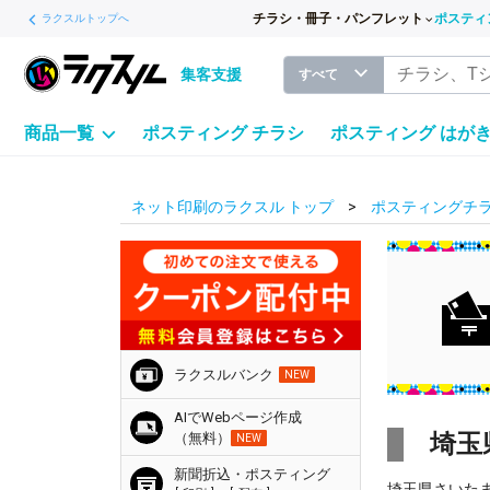
チラシ・冊子・パンフレット
ポスティ
ラクスルトップへ
集客支援
すべて
商品一覧
ポスティング チラシ
ポスティング はが
ネット印刷のラクスル トップ
ポスティングチラ
ラクスルバンク
NEW
AIでWebページ作成
埼玉
（無料）
NEW
新聞折込・ポスティング
埼玉県さいた