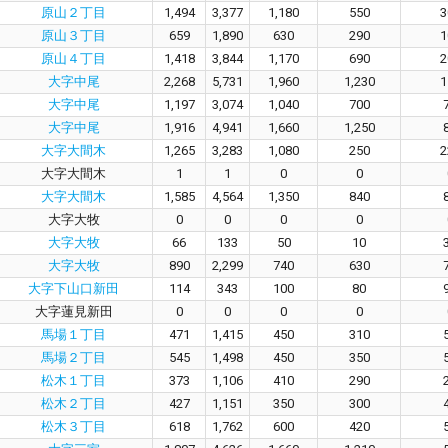
原山２丁目
1,494
3,377
1,180
550
3
原山３丁目
659
1,890
630
290
1
原山４丁目
1,418
3,844
1,170
690
2
大字中尾
2,268
5,731
1,960
1,230
1
大字中尾
1,197
3,074
1,040
700
大字中尾
1,916
4,941
1,660
1,250
大字大間木
1,265
3,283
1,080
250
2
大字大間木
1
1
0
0
大字大間木
1,585
4,564
1,350
840
大字大牧
0
0
0
0
大字大牧
66
133
50
10
大字大牧
890
2,299
740
630
大字下山口新田
114
343
100
80
大字蓮見新田
0
0
0
0
馬場１丁目
471
1,415
450
310
馬場２丁目
545
1,498
450
350
松木１丁目
373
1,106
410
290
松木２丁目
427
1,151
350
300
松木３丁目
618
1,762
600
420