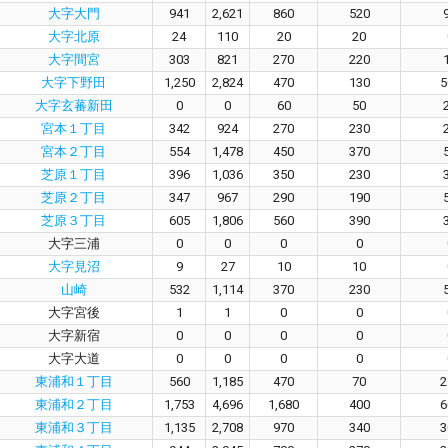
大字大門
941
2,621
860
520
大字北原
24
110
20
20
大字間宮
303
821
270
220
大字下野田
1,250
2,824
470
130
5
大字玄蕃新田
0
0
60
50
宮本１丁目
342
924
270
230
宮本２丁目
554
1,478
450
370
芝原１丁目
396
1,036
350
230
芝原２丁目
347
967
290
190
芝原３丁目
605
1,806
560
390
大字三浦
0
0
0
0
大字見沼
9
27
10
10
山崎
532
1,114
370
230
大字宮後
1
1
0
0
大字新宿
0
0
0
0
大字大道
0
0
0
0
東浦和１丁目
560
1,185
470
70
2
東浦和２丁目
1,753
4,696
1,680
400
6
東浦和３丁目
1,135
2,708
970
340
3