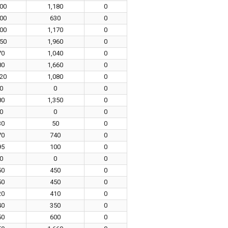
00
1,180
0
00
630
0
00
1,170
0
50
1,960
0
70
1,040
0
80
1,660
0
20
1,080
0
0
0
0
80
1,350
0
0
0
0
30
50
0
70
740
0
95
100
0
0
0
0
50
450
0
50
450
0
20
410
0
40
350
0
50
600
0