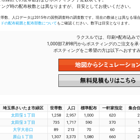
ィング時の配布枚数とは異なりますが、 目安としてお使いください。
帯数、人口データは2015年の国勢調査時の調査数です。現在の数値とは異なる場
イドの配布範囲と配布部数について
もご確認ください。数字は目安となります。
ラクスルでは、印刷+配布込みで
1,000部7,898円からポスティングのご注文を
ポスティングをご希望の方は以下へおすす
埼玉県さいたま市緑区
世帯数
人口
標準配布
一軒家指定
集合
太田窪１丁目
1,258
2,957
1,000
620
2
太田窪３丁目
735
1,717
590
370
1
大字大谷口
89
213
70
60
原山１丁目
1,307
3,373
1,080
660
2