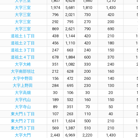
大字三室
1,807
4,626
1,660
1,210
大字三室
1,974
5,681
1,810
1,430
大字三室
796
2,021
730
420
大字三室
292
795
270
200
大字三室
869
2,621
790
690
道祖土１丁目
438
1,144
420
210
1
道祖土２丁目
456
1,110
420
180
1
道祖土３丁目
247
663
240
150
道祖土４丁目
678
1,884
600
370
1
大字大崎
351
1,082
330
240
大字南部領辻
212
628
200
160
大字中野田
156
472
260
140
大字上野田
284
695
230
130
大字高畑
30
106
30
20
大字代山
189
532
160
150
大字寺山
89
351
70
50
東大門１丁目
107
263
110
40
東大門２丁目
611
1,634
500
210
1
東大門３丁目
569
1,387
510
210
1
大字大門
2,443
6,969
2,220
1,430
2