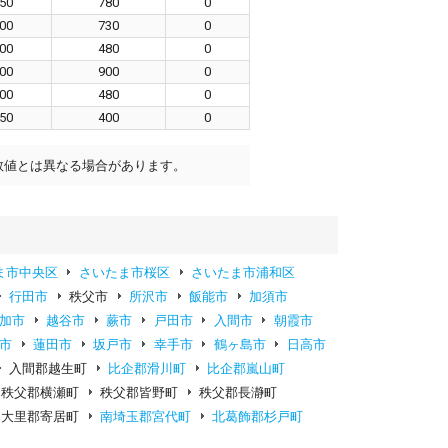
50
780
0
00
730
0
00
480
0
00
900
0
00
480
0
50
400
0
数値とは異なる場合があります。
ま市中央区
さいたま市桜区
さいたま市浦和区
行田市
秩父市
所沢市
飯能市
加須市
加市
越谷市
蕨市
戸田市
入間市
朝霞市
市
蓮田市
坂戸市
幸手市
鶴ヶ島市
日高市
入間郡越生町
比企郡滑川町
比企郡嵐山町
秩父郡横瀬町
秩父郡皆野町
秩父郡長瀞町
大里郡寄居町
南埼玉郡宮代町
北葛飾郡杉戸町