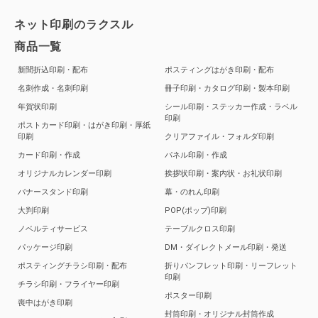
ネット印刷のラクスル
商品一覧
新聞折込印刷・配布
ポスティングはがき印刷・配布
名刺作成・名刺印刷
冊子印刷・カタログ印刷・製本印刷
年賀状印刷
シール印刷・ステッカー作成・ラベル
印刷
ポストカード印刷・はがき印刷・厚紙
印刷
クリアファイル・フォルダ印刷
カード印刷・作成
パネル印刷・作成
オリジナルカレンダー印刷
挨拶状印刷・案内状・お礼状印刷
バナースタンド印刷
幕・のれん印刷
大判印刷
POP(ポップ)印刷
ノベルティサービス
テーブルクロス印刷
パッケージ印刷
DM・ダイレクトメール印刷・発送
ポスティングチラシ印刷・配布
折りパンフレット印刷・リーフレット
印刷
チラシ印刷・フライヤー印刷
ポスター印刷
喪中はがき印刷
封筒印刷・オリジナル封筒作成