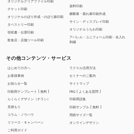
オリジナルクリアファイル印刷
資料印刷
チケット印刷
横断幕・垂れ幕印刷作成
オリジナルのぼり作成・のぼり旗印刷
サイン・ディスプレイ印刷
タペストリー印刷
オリジナルうちわ印刷
領収書・伝票印刷
アパレル・ユニフォーム印刷・名入れ
飲食店・店舗ツール印刷
刺繍
その他コンテンツ・サービス
はじめての方へ
ラクスル活用方法
お客様事例
セミナーのご案内
お知らせ一覧
サイトマップ
印刷用テンプレート
無料
FAQ
よくある質問
らくらくデザイン（チラシ）
印刷用語集
見積もり
印刷サンプル
無料
コラム・ノウハウ
用紙サイズ一覧
リリース・キャンペーン
オンラインデザイン
ご利用ガイド