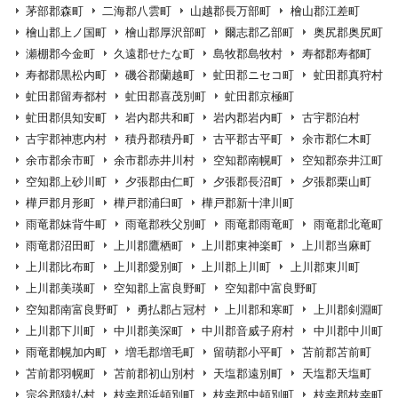
茅部郡森町
二海郡八雲町
山越郡長万部町
檜山郡江差町
檜山郡上ノ国町
檜山郡厚沢部町
爾志郡乙部町
奥尻郡奥尻町
瀬棚郡今金町
久遠郡せたな町
島牧郡島牧村
寿都郡寿都町
寿都郡黒松内町
磯谷郡蘭越町
虻田郡ニセコ町
虻田郡真狩村
虻田郡留寿都村
虻田郡喜茂別町
虻田郡京極町
虻田郡倶知安町
岩内郡共和町
岩内郡岩内町
古宇郡泊村
古宇郡神恵内村
積丹郡積丹町
古平郡古平町
余市郡仁木町
余市郡余市町
余市郡赤井川村
空知郡南幌町
空知郡奈井江町
空知郡上砂川町
夕張郡由仁町
夕張郡長沼町
夕張郡栗山町
樺戸郡月形町
樺戸郡浦臼町
樺戸郡新十津川町
雨竜郡妹背牛町
雨竜郡秩父別町
雨竜郡雨竜町
雨竜郡北竜町
雨竜郡沼田町
上川郡鷹栖町
上川郡東神楽町
上川郡当麻町
上川郡比布町
上川郡愛別町
上川郡上川町
上川郡東川町
上川郡美瑛町
空知郡上富良野町
空知郡中富良野町
空知郡南富良野町
勇払郡占冠村
上川郡和寒町
上川郡剣淵町
上川郡下川町
中川郡美深町
中川郡音威子府村
中川郡中川町
雨竜郡幌加内町
増毛郡増毛町
留萌郡小平町
苫前郡苫前町
苫前郡羽幌町
苫前郡初山別村
天塩郡遠別町
天塩郡天塩町
宗谷郡猿払村
枝幸郡浜頓別町
枝幸郡中頓別町
枝幸郡枝幸町