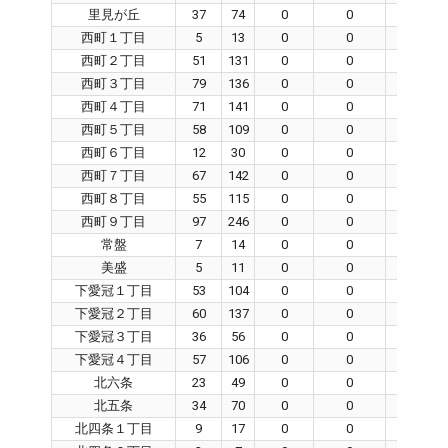
里見が丘
37
74
0
0
0
西町１丁目
5
13
0
0
0
西町２丁目
51
131
0
0
0
西町３丁目
79
136
0
0
0
西町４丁目
71
141
0
0
0
西町５丁目
58
109
0
0
0
西町６丁目
12
30
0
0
0
西町７丁目
67
142
0
0
0
西町８丁目
55
115
0
0
0
西町９丁目
97
246
0
0
0
常盤
7
14
0
0
0
美盛
5
11
0
0
0
下愛冠１丁目
53
104
0
0
0
下愛冠２丁目
60
137
0
0
0
下愛冠３丁目
36
56
0
0
0
下愛冠４丁目
57
106
0
0
0
北六条
23
49
0
0
0
北五条
34
70
0
0
0
北四条１丁目
9
17
0
0
0