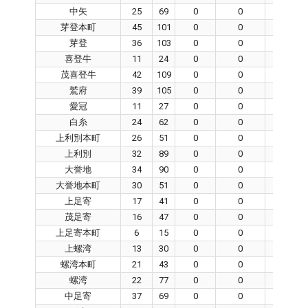
中矢
25
69
0
0
0
芽登本町
45
101
0
0
0
芽登
36
103
0
0
0
喜登牛
11
24
0
0
0
茂喜登牛
42
109
0
0
0
鷲府
39
105
0
0
0
愛冠
11
27
0
0
0
白糸
24
62
0
0
0
上利別本町
26
51
0
0
0
上利別
32
89
0
0
0
大誉地
34
90
0
0
0
大誉地本町
30
51
0
0
0
上足寄
17
41
0
0
0
茂足寄
16
47
0
0
0
上足寄本町
6
15
0
0
0
上螺湾
13
30
0
0
0
螺湾本町
21
43
0
0
0
螺湾
22
77
0
0
0
中足寄
37
69
0
0
0