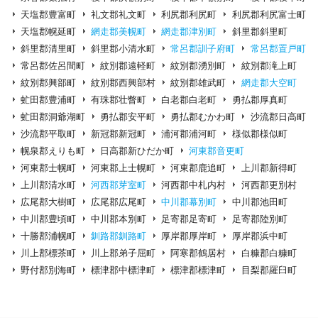
天塩郡豊富町
礼文郡礼文町
利尻郡利尻町
利尻郡利尻富士町
天塩郡幌延町
網走郡美幌町
網走郡津別町
斜里郡斜里町
斜里郡清里町
斜里郡小清水町
常呂郡訓子府町
常呂郡置戸町
常呂郡佐呂間町
紋別郡遠軽町
紋別郡湧別町
紋別郡滝上町
紋別郡興部町
紋別郡西興部村
紋別郡雄武町
網走郡大空町
虻田郡豊浦町
有珠郡壮瞥町
白老郡白老町
勇払郡厚真町
虻田郡洞爺湖町
勇払郡安平町
勇払郡むかわ町
沙流郡日高町
沙流郡平取町
新冠郡新冠町
浦河郡浦河町
様似郡様似町
幌泉郡えりも町
日高郡新ひだか町
河東郡音更町
河東郡士幌町
河東郡上士幌町
河東郡鹿追町
上川郡新得町
上川郡清水町
河西郡芽室町
河西郡中札内村
河西郡更別村
広尾郡大樹町
広尾郡広尾町
中川郡幕別町
中川郡池田町
中川郡豊頃町
中川郡本別町
足寄郡足寄町
足寄郡陸別町
十勝郡浦幌町
釧路郡釧路町
厚岸郡厚岸町
厚岸郡浜中町
川上郡標茶町
川上郡弟子屈町
阿寒郡鶴居村
白糠郡白糠町
野付郡別海町
標津郡中標津町
標津郡標津町
目梨郡羅臼町