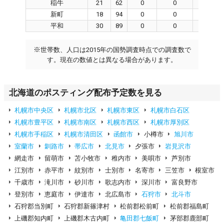
稲牛
21
62
0
0
0
新町
18
94
0
0
0
平和
30
89
0
0
0
※
世帯数、人口は2015年の国勢調査時点での調査数で
す。現在の数値とは異なる場合があります。
北海道のポスティング配布予定数を見る
札幌市中央区
札幌市北区
札幌市東区
札幌市白石区
札幌市豊平区
札幌市南区
札幌市西区
札幌市厚別区
札幌市手稲区
札幌市清田区
函館市
小樽市
旭川市
室蘭市
釧路市
帯広市
北見市
夕張市
岩見沢市
網走市
留萌市
苫小牧市
稚内市
美唄市
芦別市
江別市
赤平市
紋別市
士別市
名寄市
三笠市
根室市
千歳市
滝川市
砂川市
歌志内市
深川市
富良野市
登別市
恵庭市
伊達市
北広島市
石狩市
北斗市
石狩郡当別町
石狩郡新篠津村
松前郡松前町
松前郡福島町
上磯郡知内町
上磯郡木古内町
亀田郡七飯町
茅部郡鹿部町