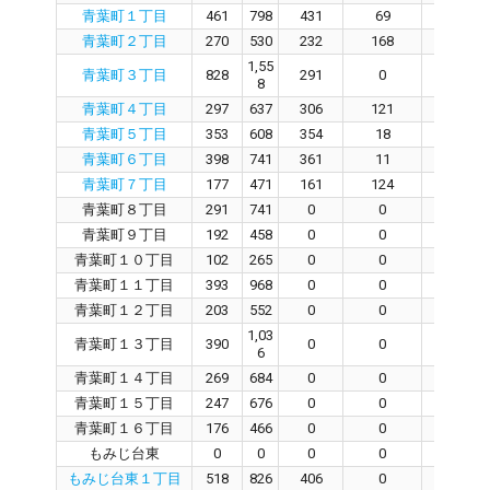
青葉町１丁目
461
798
431
69
361
青葉町２丁目
270
530
232
168
63
1,55
青葉町３丁目
828
291
0
291
8
青葉町４丁目
297
637
306
121
184
青葉町５丁目
353
608
354
18
333
青葉町６丁目
398
741
361
11
353
青葉町７丁目
177
471
161
124
31
青葉町８丁目
291
741
0
0
0
青葉町９丁目
192
458
0
0
0
青葉町１０丁目
102
265
0
0
0
青葉町１１丁目
393
968
0
0
0
青葉町１２丁目
203
552
0
0
0
1,03
青葉町１３丁目
390
0
0
0
6
青葉町１４丁目
269
684
0
0
0
青葉町１５丁目
247
676
0
0
0
青葉町１６丁目
176
466
0
0
0
もみじ台東
0
0
0
0
0
もみじ台東１丁目
518
826
406
0
609