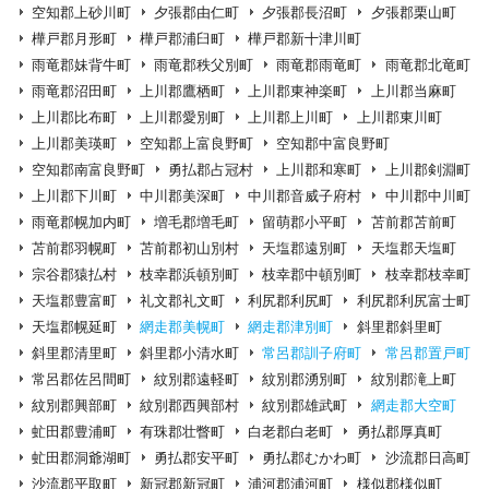
空知郡上砂川町
夕張郡由仁町
夕張郡長沼町
夕張郡栗山町
樺戸郡月形町
樺戸郡浦臼町
樺戸郡新十津川町
雨竜郡妹背牛町
雨竜郡秩父別町
雨竜郡雨竜町
雨竜郡北竜町
雨竜郡沼田町
上川郡鷹栖町
上川郡東神楽町
上川郡当麻町
上川郡比布町
上川郡愛別町
上川郡上川町
上川郡東川町
上川郡美瑛町
空知郡上富良野町
空知郡中富良野町
空知郡南富良野町
勇払郡占冠村
上川郡和寒町
上川郡剣淵町
上川郡下川町
中川郡美深町
中川郡音威子府村
中川郡中川町
雨竜郡幌加内町
増毛郡増毛町
留萌郡小平町
苫前郡苫前町
苫前郡羽幌町
苫前郡初山別村
天塩郡遠別町
天塩郡天塩町
宗谷郡猿払村
枝幸郡浜頓別町
枝幸郡中頓別町
枝幸郡枝幸町
天塩郡豊富町
礼文郡礼文町
利尻郡利尻町
利尻郡利尻富士町
天塩郡幌延町
網走郡美幌町
網走郡津別町
斜里郡斜里町
斜里郡清里町
斜里郡小清水町
常呂郡訓子府町
常呂郡置戸町
常呂郡佐呂間町
紋別郡遠軽町
紋別郡湧別町
紋別郡滝上町
紋別郡興部町
紋別郡西興部村
紋別郡雄武町
網走郡大空町
虻田郡豊浦町
有珠郡壮瞥町
白老郡白老町
勇払郡厚真町
虻田郡洞爺湖町
勇払郡安平町
勇払郡むかわ町
沙流郡日高町
沙流郡平取町
新冠郡新冠町
浦河郡浦河町
様似郡様似町