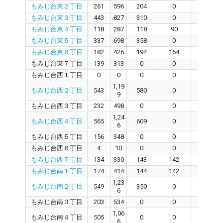
もみじ台東２丁目
261
596
204
0
1
もみじ台東３丁目
443
827
310
0
310
もみじ台東４丁目
118
287
118
90
26
もみじ台東５丁目
337
698
358
0
380
もみじ台東６丁目
182
426
194
164
0
もみじ台東７丁目
139
313
0
0
0
もみじ台西１丁目
0
0
0
0
0
1,19
もみじ台西２丁目
543
580
0
580
9
もみじ台西３丁目
232
498
0
0
0
1,24
もみじ台西４丁目
565
609
0
609
6
もみじ台西５丁目
156
348
0
0
0
もみじ台西６丁目
4
10
0
0
0
もみじ台西７丁目
134
330
143
142
0
もみじ台南１丁目
174
414
144
142
0
1,23
もみじ台南２丁目
549
350
0
350
6
もみじ台南３丁目
203
534
0
0
0
1,06
もみじ台南４丁目
505
0
0
0
6