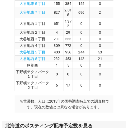
大谷地東６丁目
155
384
155
0
153
2,01
大谷地東７丁目
827
696
2
692
8
1,37
大谷地西１丁目
651
0
0
0
2
大谷地西２丁目
4
29
0
0
0
大谷地西３丁目
231
555
0
0
0
大谷地西４丁目
309
772
0
0
0
大谷地西５丁目
400
956
244
53
187
大谷地西６丁目
232
453
142
21
118
厚別西
1
5
0
0
0
下野幌テクノパーク
0
0
0
0
0
１丁目
下野幌テクノパーク
6
17
0
0
0
２丁目
※
世帯数、人口は2015年の国勢調査時点での調査数で
す。現在の数値とは異なる場合があります。
北海道のポスティング配布予定数を見る