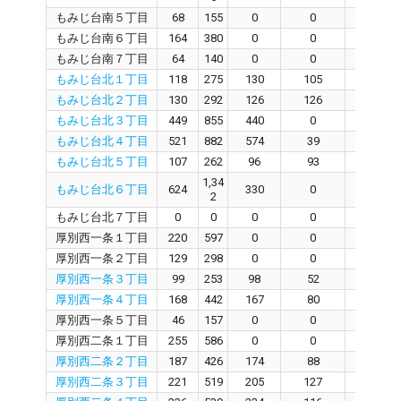
もみじ台南５丁目
68
155
0
0
0
もみじ台南６丁目
164
380
0
0
0
もみじ台南７丁目
64
140
0
0
0
もみじ台北１丁目
118
275
130
105
1
もみじ台北２丁目
130
292
126
126
0
もみじ台北３丁目
449
855
440
0
440
もみじ台北４丁目
521
882
574
39
559
もみじ台北５丁目
107
262
96
93
0
1,34
もみじ台北６丁目
624
330
0
330
2
もみじ台北７丁目
0
0
0
0
0
厚別西一条１丁目
220
597
0
0
0
厚別西一条２丁目
129
298
0
0
0
厚別西一条３丁目
99
253
98
52
45
厚別西一条４丁目
168
442
167
80
89
厚別西一条５丁目
46
157
0
0
0
厚別西二条１丁目
255
586
0
0
0
厚別西二条２丁目
187
426
174
88
81
厚別西二条３丁目
221
519
205
127
76