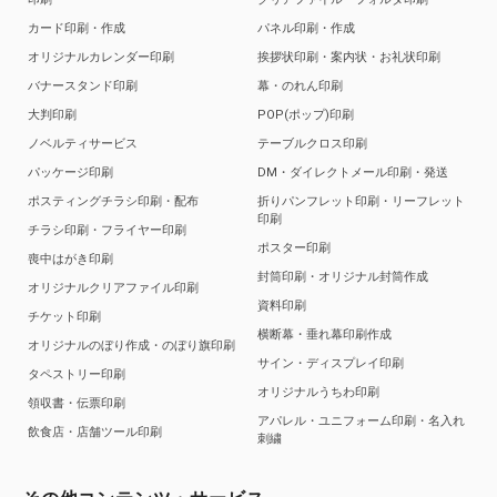
カード印刷・作成
パネル印刷・作成
オリジナルカレンダー印刷
挨拶状印刷・案内状・お礼状印刷
バナースタンド印刷
幕・のれん印刷
大判印刷
POP(ポップ)印刷
ノベルティサービス
テーブルクロス印刷
パッケージ印刷
DM・ダイレクトメール印刷・発送
ポスティングチラシ印刷・配布
折りパンフレット印刷・リーフレット
印刷
チラシ印刷・フライヤー印刷
ポスター印刷
喪中はがき印刷
封筒印刷・オリジナル封筒作成
オリジナルクリアファイル印刷
資料印刷
チケット印刷
横断幕・垂れ幕印刷作成
オリジナルのぼり作成・のぼり旗印刷
サイン・ディスプレイ印刷
タペストリー印刷
オリジナルうちわ印刷
領収書・伝票印刷
アパレル・ユニフォーム印刷・名入れ
飲食店・店舗ツール印刷
刺繍