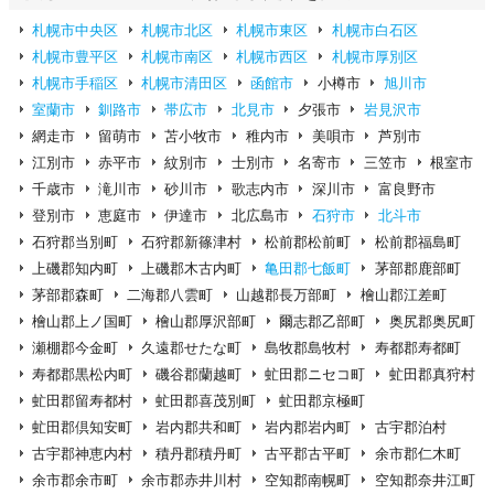
札幌市中央区
札幌市北区
札幌市東区
札幌市白石区
札幌市豊平区
札幌市南区
札幌市西区
札幌市厚別区
札幌市手稲区
札幌市清田区
函館市
小樽市
旭川市
室蘭市
釧路市
帯広市
北見市
夕張市
岩見沢市
網走市
留萌市
苫小牧市
稚内市
美唄市
芦別市
江別市
赤平市
紋別市
士別市
名寄市
三笠市
根室市
千歳市
滝川市
砂川市
歌志内市
深川市
富良野市
登別市
恵庭市
伊達市
北広島市
石狩市
北斗市
石狩郡当別町
石狩郡新篠津村
松前郡松前町
松前郡福島町
上磯郡知内町
上磯郡木古内町
亀田郡七飯町
茅部郡鹿部町
茅部郡森町
二海郡八雲町
山越郡長万部町
檜山郡江差町
檜山郡上ノ国町
檜山郡厚沢部町
爾志郡乙部町
奥尻郡奥尻町
瀬棚郡今金町
久遠郡せたな町
島牧郡島牧村
寿都郡寿都町
寿都郡黒松内町
磯谷郡蘭越町
虻田郡ニセコ町
虻田郡真狩村
虻田郡留寿都村
虻田郡喜茂別町
虻田郡京極町
虻田郡倶知安町
岩内郡共和町
岩内郡岩内町
古宇郡泊村
古宇郡神恵内村
積丹郡積丹町
古平郡古平町
余市郡仁木町
余市郡余市町
余市郡赤井川村
空知郡南幌町
空知郡奈井江町