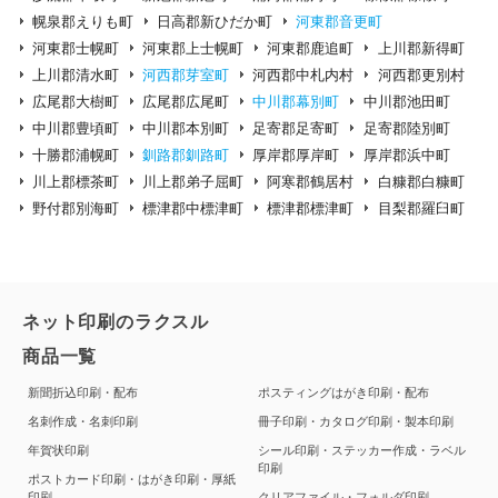
幌泉郡えりも町
日高郡新ひだか町
河東郡音更町
河東郡士幌町
河東郡上士幌町
河東郡鹿追町
上川郡新得町
上川郡清水町
河西郡芽室町
河西郡中札内村
河西郡更別村
広尾郡大樹町
広尾郡広尾町
中川郡幕別町
中川郡池田町
中川郡豊頃町
中川郡本別町
足寄郡足寄町
足寄郡陸別町
十勝郡浦幌町
釧路郡釧路町
厚岸郡厚岸町
厚岸郡浜中町
川上郡標茶町
川上郡弟子屈町
阿寒郡鶴居村
白糠郡白糠町
野付郡別海町
標津郡中標津町
標津郡標津町
目梨郡羅臼町
ネット印刷のラクスル
商品一覧
新聞折込印刷・配布
ポスティングはがき印刷・配布
名刺作成・名刺印刷
冊子印刷・カタログ印刷・製本印刷
年賀状印刷
シール印刷・ステッカー作成・ラベル
印刷
ポストカード印刷・はがき印刷・厚紙
印刷
クリアファイル・フォルダ印刷