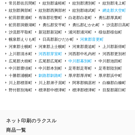
常呂郡佐呂間町
紋別郡遠軽町
紋別郡湧別町
紋別郡滝上町
紋別郡興部町
紋別郡西興部村
紋別郡雄武町
網走郡大空町
虻田郡豊浦町
有珠郡壮瞥町
白老郡白老町
勇払郡厚真町
虻田郡洞爺湖町
勇払郡安平町
勇払郡むかわ町
沙流郡日高町
沙流郡平取町
新冠郡新冠町
浦河郡浦河町
様似郡様似町
幌泉郡えりも町
日高郡新ひだか町
河東郡音更町
河東郡士幌町
河東郡上士幌町
河東郡鹿追町
上川郡新得町
上川郡清水町
河西郡芽室町
河西郡中札内村
河西郡更別村
広尾郡大樹町
広尾郡広尾町
中川郡幕別町
中川郡池田町
中川郡豊頃町
中川郡本別町
足寄郡足寄町
足寄郡陸別町
十勝郡浦幌町
釧路郡釧路町
厚岸郡厚岸町
厚岸郡浜中町
川上郡標茶町
川上郡弟子屈町
阿寒郡鶴居村
白糠郡白糠町
野付郡別海町
標津郡中標津町
標津郡標津町
目梨郡羅臼町
ネット印刷のラクスル
商品一覧