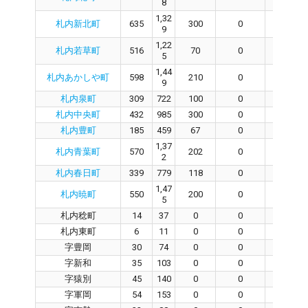
8
1,32
札内新北町
635
300
0
0
9
1,22
札内若草町
516
70
0
0
5
1,44
札内あかしや町
598
210
0
0
9
札内泉町
309
722
100
0
0
札内中央町
432
985
300
0
0
札内豊町
185
459
67
0
0
1,37
札内青葉町
570
202
0
0
2
札内春日町
339
779
118
0
0
1,47
札内暁町
550
200
0
0
5
札内稔町
14
37
0
0
0
札内東町
6
11
0
0
0
字豊岡
30
74
0
0
0
字新和
35
103
0
0
0
字猿別
45
140
0
0
0
字軍岡
54
153
0
0
0