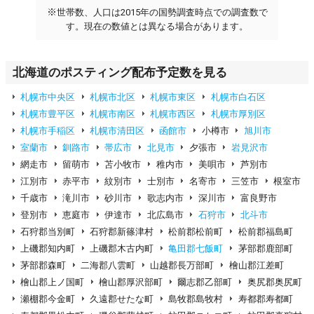
※
世帯数、人口は2015年の国勢調査時点での調査数で
す。現在の数値とは異なる場合があります。
北海道のポスティング配布予定数を見る
札幌市中央区
札幌市北区
札幌市東区
札幌市白石区
札幌市豊平区
札幌市南区
札幌市西区
札幌市厚別区
札幌市手稲区
札幌市清田区
函館市
小樽市
旭川市
室蘭市
釧路市
帯広市
北見市
夕張市
岩見沢市
網走市
留萌市
苫小牧市
稚内市
美唄市
芦別市
江別市
赤平市
紋別市
士別市
名寄市
三笠市
根室市
千歳市
滝川市
砂川市
歌志内市
深川市
富良野市
登別市
恵庭市
伊達市
北広島市
石狩市
北斗市
石狩郡当別町
石狩郡新篠津村
松前郡松前町
松前郡福島町
上磯郡知内町
上磯郡木古内町
亀田郡七飯町
茅部郡鹿部町
茅部郡森町
二海郡八雲町
山越郡長万部町
檜山郡江差町
檜山郡上ノ国町
檜山郡厚沢部町
爾志郡乙部町
奥尻郡奥尻町
瀬棚郡今金町
久遠郡せたな町
島牧郡島牧村
寿都郡寿都町