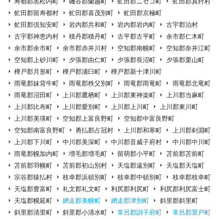
寿都郡黒松内町
磯谷郡蘭越町
虻田郡ニセコ町
虻田郡真狩村
虻田郡留寿都村
虻田郡喜茂別町
虻田郡京極町
虻田郡倶知安町
岩内郡共和町
岩内郡岩内町
古宇郡泊村
古宇郡神恵内村
積丹郡積丹町
古平郡古平町
余市郡仁木町
余市郡余市町
余市郡赤井川村
空知郡南幌町
空知郡奈井江町
空知郡上砂川町
夕張郡由仁町
夕張郡長沼町
夕張郡栗山町
樺戸郡月形町
樺戸郡浦臼町
樺戸郡新十津川町
雨竜郡妹背牛町
雨竜郡秩父別町
雨竜郡雨竜町
雨竜郡北竜町
雨竜郡沼田町
上川郡鷹栖町
上川郡東神楽町
上川郡当麻町
上川郡比布町
上川郡愛別町
上川郡上川町
上川郡東川町
上川郡美瑛町
空知郡上富良野町
空知郡中富良野町
空知郡南富良野町
勇払郡占冠村
上川郡和寒町
上川郡剣淵町
上川郡下川町
中川郡美深町
中川郡音威子府村
中川郡中川町
雨竜郡幌加内町
増毛郡増毛町
留萌郡小平町
苫前郡苫前町
苫前郡羽幌町
苫前郡初山別村
天塩郡遠別町
天塩郡天塩町
宗谷郡猿払村
枝幸郡浜頓別町
枝幸郡中頓別町
枝幸郡枝幸町
天塩郡豊富町
礼文郡礼文町
利尻郡利尻町
利尻郡利尻富士町
天塩郡幌延町
網走郡美幌町
網走郡津別町
斜里郡斜里町
斜里郡清里町
斜里郡小清水町
常呂郡訓子府町
常呂郡置戸町