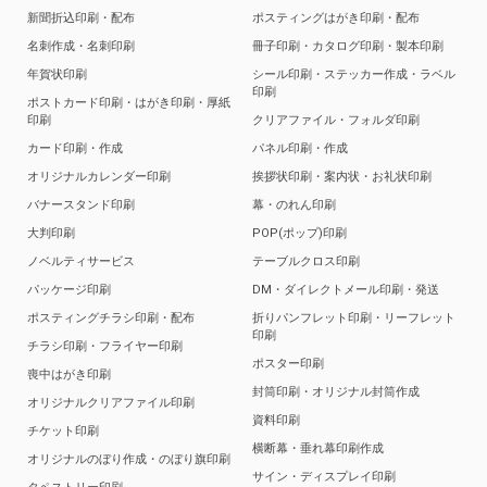
新聞折込印刷・配布
ポスティングはがき印刷・配布
名刺作成・名刺印刷
冊子印刷・カタログ印刷・製本印刷
年賀状印刷
シール印刷・ステッカー作成・ラベル
印刷
ポストカード印刷・はがき印刷・厚紙
印刷
クリアファイル・フォルダ印刷
カード印刷・作成
パネル印刷・作成
オリジナルカレンダー印刷
挨拶状印刷・案内状・お礼状印刷
バナースタンド印刷
幕・のれん印刷
大判印刷
POP(ポップ)印刷
ノベルティサービス
テーブルクロス印刷
パッケージ印刷
DM・ダイレクトメール印刷・発送
ポスティングチラシ印刷・配布
折りパンフレット印刷・リーフレット
印刷
チラシ印刷・フライヤー印刷
ポスター印刷
喪中はがき印刷
封筒印刷・オリジナル封筒作成
オリジナルクリアファイル印刷
資料印刷
チケット印刷
横断幕・垂れ幕印刷作成
オリジナルのぼり作成・のぼり旗印刷
サイン・ディスプレイ印刷