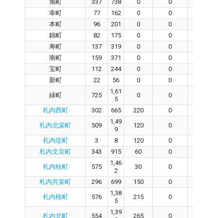
旭町
337
738
0
0
0
幸町
77
162
0
0
0
本町
96
201
0
0
0
錦町
82
175
0
0
0
寿町
137
319
0
0
0
南町
159
371
0
0
0
宝町
112
244
0
0
0
新町
22
56
0
0
0
1,61
緑町
725
0
0
0
5
札内西町
302
665
220
0
0
1,49
札内北栄町
509
120
0
0
9
札内堤町
3
8
120
0
0
札内文京町
343
915
60
0
0
1,46
札内桂町
575
30
0
0
2
札内共栄町
296
699
150
0
0
1,38
札内桜町
576
215
0
0
5
1,39
札内北町
554
265
0
0