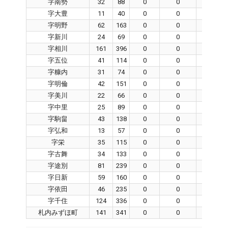
字南勢
32
88
0
0
0
字大豊
11
40
0
0
0
字明野
62
163
0
0
0
字新川
24
69
0
0
0
字相川
161
396
0
0
0
字五位
41
114
0
0
0
字糠内
31
74
0
0
0
字明倫
42
151
0
0
0
字美川
22
66
0
0
0
字中里
25
89
0
0
0
字駒畠
43
138
0
0
0
字弘和
13
57
0
0
0
字栄
35
115
0
0
0
字古舞
34
133
0
0
0
字途別
81
239
0
0
0
字日新
59
160
0
0
0
字依田
46
235
0
0
0
字千住
124
336
0
0
0
札内みずほ町
141
341
0
0
0