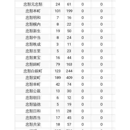
忠類元忠類
24
61
0
0
0
忠類本町
101
199
0
0
0
忠類明和
7
16
0
0
0
忠類幌内
8
22
0
0
0
忠類新生
19
50
0
0
0
忠類中当
8
24
0
0
0
忠類晩成
3
11
0
0
0
忠類古里
5
23
0
0
0
忠類東宝
16
44
0
0
0
忠類錦町
79
163
0
0
0
忠類白銀町
123
244
0
0
0
忠類栄町
189
409
0
0
0
忠類幸町
42
74
0
0
0
忠類公親
13
30
0
0
0
忠類朝日
6
12
0
0
0
忠類協徳
5
19
0
0
0
忠類日和
11
28
0
0
0
忠類西当
17
45
0
0
0
忠類共栄
18
57
0
0
0