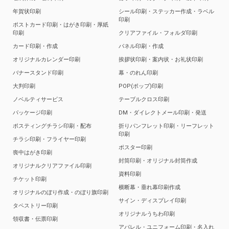
年賀状印刷
シール印刷・ステッカー作成・ラベル
印刷
ポストカード印刷・はがき印刷・厚紙
印刷
クリアファイル・フォルダ印刷
カード印刷・作成
パネル印刷・作成
オリジナルカレンダー印刷
挨拶状印刷・案内状・お礼状印刷
バナースタンド印刷
幕・のれん印刷
大判印刷
POP(ポップ)印刷
ノベルティサービス
テーブルクロス印刷
パッケージ印刷
DM・ダイレクトメール印刷・発送
ポスティングチラシ印刷・配布
折りパンフレット印刷・リーフレット
印刷
チラシ印刷・フライヤー印刷
ポスター印刷
喪中はがき印刷
封筒印刷・オリジナル封筒作成
オリジナルクリアファイル印刷
資料印刷
チケット印刷
横断幕・垂れ幕印刷作成
オリジナルのぼり作成・のぼり旗印刷
サイン・ディスプレイ印刷
タペストリー印刷
オリジナルうちわ印刷
領収書・伝票印刷
アパレル・ユニフォーム印刷・名入れ