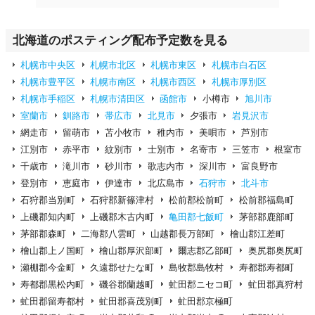
北海道のポスティング配布予定数を見る
札幌市中央区
札幌市北区
札幌市東区
札幌市白石区
札幌市豊平区
札幌市南区
札幌市西区
札幌市厚別区
札幌市手稲区
札幌市清田区
函館市
小樽市
旭川市
室蘭市
釧路市
帯広市
北見市
夕張市
岩見沢市
網走市
留萌市
苫小牧市
稚内市
美唄市
芦別市
江別市
赤平市
紋別市
士別市
名寄市
三笠市
根室市
千歳市
滝川市
砂川市
歌志内市
深川市
富良野市
登別市
恵庭市
伊達市
北広島市
石狩市
北斗市
石狩郡当別町
石狩郡新篠津村
松前郡松前町
松前郡福島町
上磯郡知内町
上磯郡木古内町
亀田郡七飯町
茅部郡鹿部町
茅部郡森町
二海郡八雲町
山越郡長万部町
檜山郡江差町
檜山郡上ノ国町
檜山郡厚沢部町
爾志郡乙部町
奥尻郡奥尻町
瀬棚郡今金町
久遠郡せたな町
島牧郡島牧村
寿都郡寿都町
寿都郡黒松内町
磯谷郡蘭越町
虻田郡ニセコ町
虻田郡真狩村
虻田郡留寿都村
虻田郡喜茂別町
虻田郡京極町