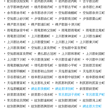
虻田郡倶知安町
岩内郡共和町
岩内郡岩内町
古宇郡泊村
古宇郡神恵内村
積丹郡積丹町
古平郡古平町
余市郡仁木町
余市郡余市町
余市郡赤井川村
空知郡南幌町
空知郡奈井江町
空知郡上砂川町
夕張郡由仁町
夕張郡長沼町
夕張郡栗山町
樺戸郡月形町
樺戸郡浦臼町
樺戸郡新十津川町
雨竜郡妹背牛町
雨竜郡秩父別町
雨竜郡雨竜町
雨竜郡北竜町
雨竜郡沼田町
上川郡鷹栖町
上川郡東神楽町
上川郡当麻町
上川郡比布町
上川郡愛別町
上川郡上川町
上川郡東川町
上川郡美瑛町
空知郡上富良野町
空知郡中富良野町
空知郡南富良野町
勇払郡占冠村
上川郡和寒町
上川郡剣淵町
上川郡下川町
中川郡美深町
中川郡音威子府村
中川郡中川町
雨竜郡幌加内町
増毛郡増毛町
留萌郡小平町
苫前郡苫前町
苫前郡羽幌町
苫前郡初山別村
天塩郡遠別町
天塩郡天塩町
宗谷郡猿払村
枝幸郡浜頓別町
枝幸郡中頓別町
枝幸郡枝幸町
天塩郡豊富町
礼文郡礼文町
利尻郡利尻町
利尻郡利尻富士町
天塩郡幌延町
網走郡美幌町
網走郡津別町
斜里郡斜里町
斜里郡清里町
斜里郡小清水町
常呂郡訓子府町
常呂郡置戸町
常呂郡佐呂間町
紋別郡遠軽町
紋別郡湧別町
紋別郡滝上町
紋別郡興部町
紋別郡西興部村
紋別郡雄武町
網走郡大空町