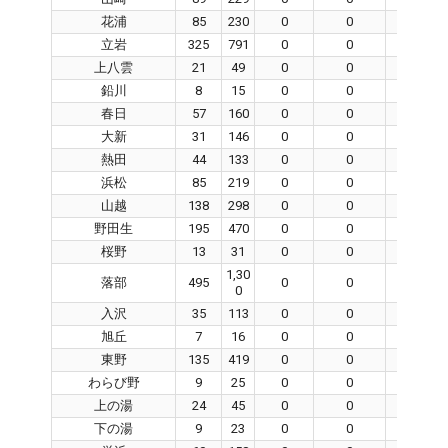
花浦
85
230
0
0
0
立岩
325
791
0
0
0
上八雲
21
49
0
0
0
鉛川
8
15
0
0
0
春日
57
160
0
0
0
大新
31
146
0
0
0
熱田
44
133
0
0
0
浜松
85
219
0
0
0
山越
138
298
0
0
0
野田生
195
470
0
0
0
桜野
13
31
0
0
0
1,30
落部
495
0
0
0
0
入沢
35
113
0
0
0
旭丘
7
16
0
0
0
東野
135
419
0
0
0
わらび野
9
25
0
0
0
上の湯
24
45
0
0
0
下の湯
9
23
0
0
0