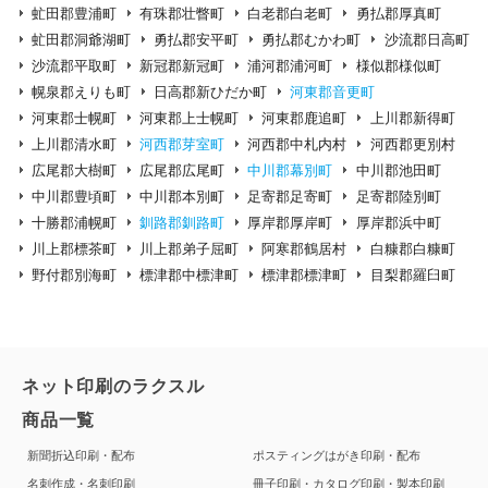
虻田郡豊浦町
有珠郡壮瞥町
白老郡白老町
勇払郡厚真町
虻田郡洞爺湖町
勇払郡安平町
勇払郡むかわ町
沙流郡日高町
沙流郡平取町
新冠郡新冠町
浦河郡浦河町
様似郡様似町
幌泉郡えりも町
日高郡新ひだか町
河東郡音更町
河東郡士幌町
河東郡上士幌町
河東郡鹿追町
上川郡新得町
上川郡清水町
河西郡芽室町
河西郡中札内村
河西郡更別村
広尾郡大樹町
広尾郡広尾町
中川郡幕別町
中川郡池田町
中川郡豊頃町
中川郡本別町
足寄郡足寄町
足寄郡陸別町
十勝郡浦幌町
釧路郡釧路町
厚岸郡厚岸町
厚岸郡浜中町
川上郡標茶町
川上郡弟子屈町
阿寒郡鶴居村
白糠郡白糠町
野付郡別海町
標津郡中標津町
標津郡標津町
目梨郡羅臼町
ネット印刷のラクスル
商品一覧
新聞折込印刷・配布
ポスティングはがき印刷・配布
名刺作成・名刺印刷
冊子印刷・カタログ印刷・製本印刷