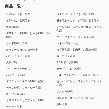
商品一覧
新聞折込印刷・配布
ポスティングはがき印刷・配布
名刺作成・名刺印刷
冊子印刷・カタログ印刷・製本印刷
年賀状印刷
シール印刷・ステッカー作成・ラベル
印刷
ポストカード印刷・はがき印刷・厚紙
印刷
クリアファイル・フォルダ印刷
カード印刷・作成
パネル印刷・作成
オリジナルカレンダー印刷
挨拶状印刷・案内状・お礼状印刷
バナースタンド印刷
幕・のれん印刷
大判印刷
POP(ポップ)印刷
ノベルティサービス
テーブルクロス印刷
パッケージ印刷
DM・ダイレクトメール印刷・発送
ポスティングチラシ印刷・配布
折りパンフレット印刷・リーフレット
印刷
チラシ印刷・フライヤー印刷
ポスター印刷
喪中はがき印刷
封筒印刷・オリジナル封筒作成
オリジナルクリアファイル印刷
資料印刷
チケット印刷