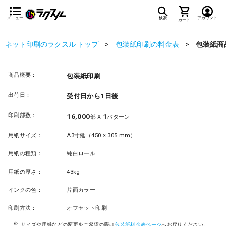
メニュー
検索
アカウント
カート
ネット印刷のラクスル トップ
包装紙印刷の料金表
包装紙商
商品概要：
包装紙印刷
出荷日：
受付日から1日後
印刷部数：
16,000
1
部 X
パターン
用紙サイズ：
A3寸延（450 × 305 mm）
用紙の種類：
純白ロール
用紙の厚さ：
43kg
インクの色：
片面カラー
印刷方法：
オフセット印刷
サイズや用紙などの変更をご希望の際は
包装紙料金表ページ
へお戻りください。