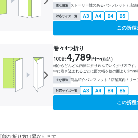
ストーリー性のあるパンフレット / 店舗案
主な用途
A3
A4
B4
B5
対応サイズ一覧
この折種
巻々4つ折り
4,789
100部
円〜
(税込)
端からどんどん内側に折り込んでいく折り方です
中に巻き込まれるごとに面の幅を他の面より2mm
商品紹介パンフレット / 店舗案内 / リー
主な用途
A3
A4
B4
B5
対応サイズ一覧
この折種
可能な折り方は異なります。