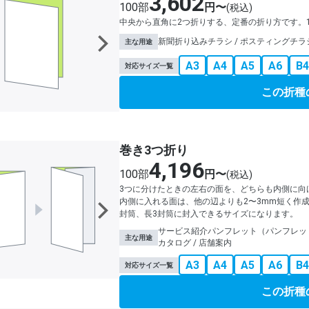
3,602
100部
円〜
(税込)
中央から直角に2つ折りする、定番の折り方です。
新聞折り込みチラシ / ポスティングチラシ
主な用途
A3
A4
A5
A6
B4
対応サイズ一覧
この折種
巻き3つ折り
4,196
100部
円〜
(税込)
3つに分けたときの左右の面を、どちらも内側に向
内側に入れる面は、他の辺よりも2〜3mm短く作成
封筒、長3封筒に封入できるサイズになります。
サービス紹介パンフレット（パンフレットス
主な用途
カタログ / 店舗案内
A3
A4
A5
A6
B4
対応サイズ一覧
この折種