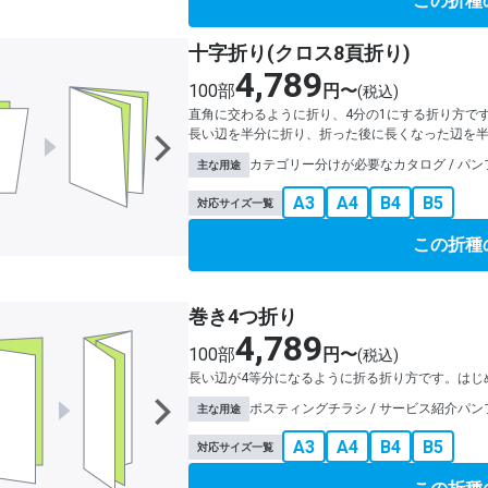
この折種
十字折り(クロス8頁折り)
4,789
100部
円〜
(税込)
直角に交わるように折り、4分の1にする折り方で
長い辺を半分に折り、折った後に長くなった辺を
カテゴリー分けが必要なカタログ / パンフ
主な用途
A3
A4
B4
B5
対応サイズ一覧
この折種
巻き4つ折り
4,789
100部
円〜
(税込)
長い辺が4等分になるように折る折り方です。はじ
ポスティングチラシ / サービス紹介パンフレ
主な用途
A3
A4
B4
B5
対応サイズ一覧