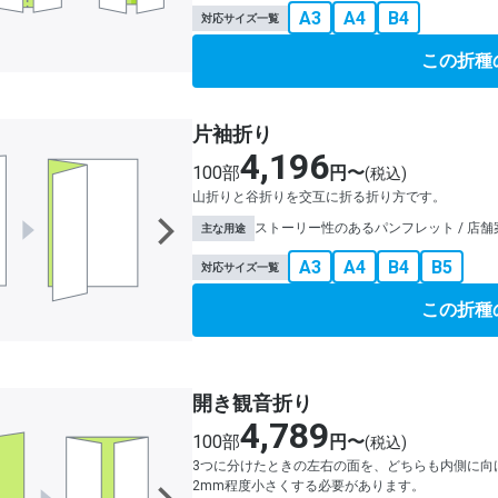
A3
A4
B4
対応サイズ一覧
この折種
片袖折り
4,196
100部
円〜
(税込)
山折りと谷折りを交互に折る折り方です。
ストーリー性のあるパンフレット / 店舗案
主な用途
A3
A4
B4
B5
対応サイズ一覧
この折種
開き観音折り
4,789
100部
円〜
(税込)
3つに分けたときの左右の面を、どちらも内側に向
2mm程度小さくする必要があります。