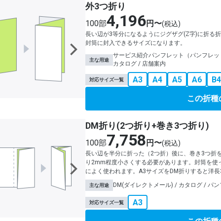
外3つ折り
4,196
100部
円〜
(税込)
長い辺が3等分になるようにジグザグ(Z字)に折る
封筒に封入できるサイズになります。
サービス紹介パンフレット（パンフレットス
主な用途
カタログ / 店舗案内
A3
A4
A5
A6
B4
対応サイズ一覧
この折種
DM折り(2つ折り+巻き3つ折り)
7,758
100部
円〜
(税込)
長い辺を半分に折った（2つ折）後に、巻き3つ折
り2mm程度小さくする必要があります。封筒を使
によく使われます。A3サイズをDM折りすると洋
DM(ダイレクトメール) / カタログ / パ
主な用途
A3
対応サイズ一覧