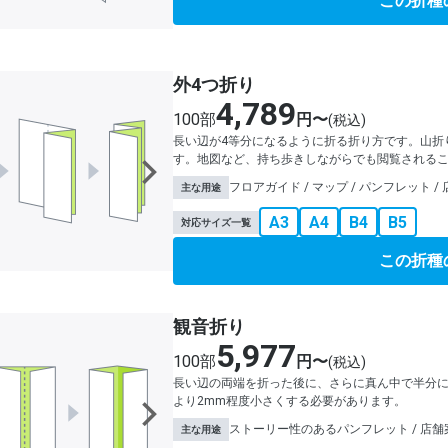
この折種
外4つ折り
4,789
100部
円〜
(税込)
長い辺が4等分になるように折る折り方です。山折
す。地図など、持ち歩きしながらでも閲覧される
フロアガイド / マップ / パンフレット /
主な用途
A3
A4
B4
B5
対応サイズ一覧
この折種
観音折り
5,977
100部
円〜
(税込)
長い辺の両端を折った後に、さらに真ん中で半分
より2mm程度小さくする必要があります。
ストーリー性のあるパンフレット / 店舗案
主な用途