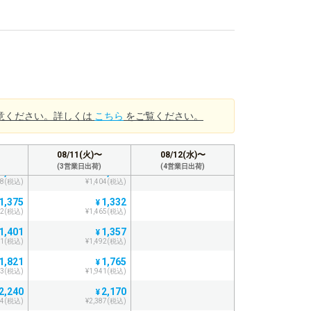
68(税込)
¥1,131(税込)
1,123
1,087
¥
35(税込)
¥1,195(税込)
1,148
1,112
¥
62(税込)
¥1,223(税込)
1,206
1,169
¥
26(税込)
¥1,285(税込)
1,233
1,194
¥
意ください。詳しくは
こちら
をご覧ください。
56(税込)
¥1,313(税込)
1,290
1,249
¥
19(税込)
¥1,373(税込)
08/11(火)〜
08/12(水)〜
(3営業日出荷)
(4営業日出荷)
1,317
1,277
¥
48(税込)
¥1,404(税込)
1,375
1,332
¥
12(税込)
¥1,465(税込)
1,401
1,357
¥
41(税込)
¥1,492(税込)
1,821
1,765
¥
03(税込)
¥1,941(税込)
2,240
2,170
¥
64(税込)
¥2,387(税込)