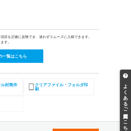
10(税込)
¥7,276(税込)
7,245
7,019
¥
69(税込)
¥7,720(税込)
7,983
7,734
¥
81(税込)
¥8,507(税込)
8,400
8,137
要項目を正確に反映でき、迷わずスムーズに入稿できます。
¥
40(税込)
¥8,950(税込)
けます。
8,814
8,539
¥
95(税込)
¥9,392(税込)
の一覧はこちら
9,231
8,943
¥
54(税込)
¥9,837(税込)
9,644
9,343
¥
08(税込)
¥10,277(税込)
ナル封筒作
クリアファイル・フォルダ印
1,718
11,352
¥
刷
89(税込)
¥12,487(税込)
4,438
13,987
¥
81(税込)
¥15,385(税込)
6,511
15,995
¥
62(税込)
¥17,594(税込)
8,583
18,002
¥
41(税込)
¥19,802(税込)