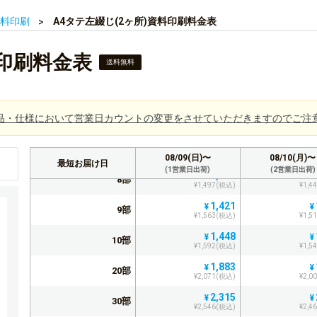
¥1,206(税込)
¥1,1
料印刷
A4タテ左綴じ(2ヶ所)資料印刷料金表
1,160
¥
¥
3部
¥1,276(税込)
¥1,2
1,185
¥
¥
料印刷料金表
4部
送料無料
¥1,303(税込)
¥1,2
1,246
¥
¥
5部
¥1,370(税込)
¥1,3
1,273
¥
¥
品・仕様において営業日カウントの変更をさせていただきますのでご注
6部
¥1,400(税込)
¥1,3
1,333
¥
¥
7部
¥1,466(税込)
¥1,4
08/09(日)〜
08/10(月)〜
し
最短お届け日
(1営業日出荷)
(2営業日出荷)
1,361
¥
¥
8部
¥1,497(税込)
¥1,4
1,421
¥
¥
9部
¥1,563(税込)
¥1,5
1,448
¥
¥
10部
¥1,592(税込)
¥1,5
1,883
¥
¥
20部
¥2,071(税込)
¥2,0
2,315
¥
¥
30部
¥2,546(税込)
¥2,4