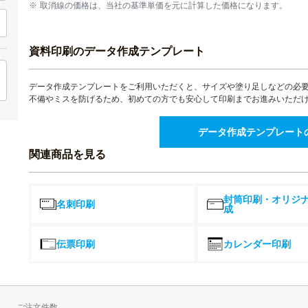
140部
取消線の価格は、当社の基準単価を元に計算した価格になります。
¥7,761(税込)
¥7,5
7,487
¥
¥
150部
¥8,235(税込)
¥7,9
資料印刷のデータ作成テンプレート
8,250
¥
¥
160部
¥9,075(税込)
¥8,7
8,681
データ作成テンプレートをご利用いただくと、サイズや塗り足しなどの必
¥
¥
170部
¥9,549(税込)
¥9,2
不備やミスを防げるため、初めての方でも安心して印刷までお進みいただ
9,108
¥
¥
180部
¥10,018(税込)
¥9,6
データ作成テンプレート
9,539
¥
¥
190部
関連商品を見る
¥10,492(税込)
¥10,1
9,966
¥
¥
200部
¥10,962(税込)
¥10,6
封筒印刷・オリジ
名刺印刷
12,108
1
¥
¥
250部
成
¥13,318(税込)
¥12,8
14,919
1
¥
¥
300部
伝票印刷
カレンダー印刷
¥16,410(税込)
¥15,8
17,061
1
¥
¥
350部
¥18,767(税込)
¥18,1
19,202
1
¥
¥
400部
¥21,122(税込)
¥20,4
ご注文件数