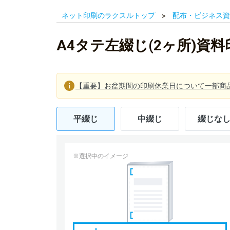
ネット印刷のラクスルトップ
配布・ビジネス資
A4タテ左綴じ(2ヶ所)資
【重要】お盆期間の印刷休業日について一部商
平綴じ
中綴じ
綴じな
※選択中のイメージ