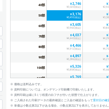
2,746
¥
¥
40部
¥3,020(税込)
¥2,9
3,176
¥
¥
50部
¥3,493(税込)
¥3,3
3,605
¥
¥
60部
¥3,965(税込)
¥3,8
4,037
¥
¥
70部
¥4,440(税込)
¥4,2
4,466
¥
¥
80部
¥4,912(税込)
¥4,7
4,897
¥
¥
90部
¥5,386(税込)
¥5,2
5,326
¥
¥
100部
¥5,858(税込)
¥5,6
5,769
¥
¥
110部
¥6,345(税込)
¥6,1
価格は送料込みです。
6,198
¥
¥
120部
資料印刷については、オンデマンド印刷機で印刷いたします。
¥6,817(税込)
¥6,5
資料印刷は縁に5ミリ程度の白フチが付いた状態で仕上がります。
6,627
¥
¥
130部
ご入稿された印刷データの最終確認とご入金の確認をもって
受付日の確
¥7,289(税込)
¥7,0
単価は小数点第2以下がある場合、小数点第2以下を表示しておりません
7,056
¥
¥