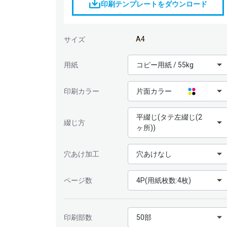
印刷テンプレートをダウンロード
A4
サイズ
用紙
コピー用紙 / 55kg
印刷カラー
片面カラー
平綴じ(タテ左綴じ(2
綴じ方
ヶ所))
穴あけ加工
穴あけなし
ページ数
4P(用紙枚数:4枚)
印刷部数
50部