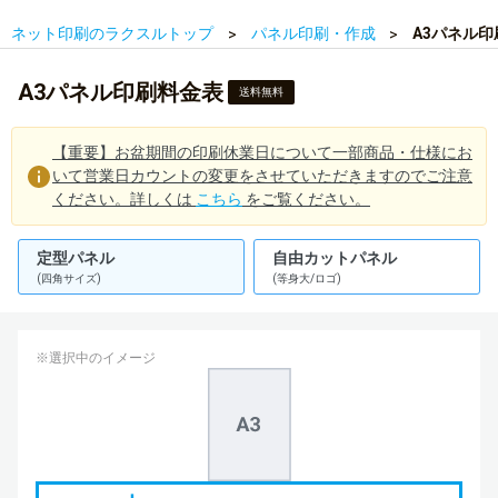
ネット印刷のラクスルトップ
パネル印刷・作成
A3パネル
A3パネル印刷料金表
送料無料
【重要】お盆期間の印刷休業日について一部商品・仕様にお
いて営業日カウントの変更をさせていただきますのでご注意
ください。詳しくは
こちら
をご覧ください。
定型パネル
自由カットパネル
(四角サイズ)
(等身大/ロゴ)
※選択中のイメージ