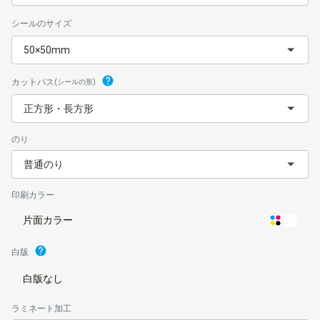
シールのサイズ
50×50mm
カットパス
(シールの形)
正方形・長方形
のり
普通のり
印刷カラー
片面カラー
白版
白版なし
ラミネート加工