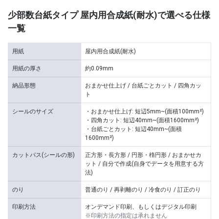
少部数台紙タイプ 屋内用合成紙(耐水)で選べる仕様
一覧
用紙
屋内用合成紙(耐水)
用紙の厚さ
約0.09mm
納品形態
おまかせ仕上げ / 台紙ごとカット / 四角カッ
ト
シールのサイズ
・おまかせ仕上げ: 短辺5mm~(面積100mm²)
・四角カット: 短辺40mm~(面積1600mm²)
・台紙ごとカット: 短辺40mm~(面積
1600mm²)
カットパス(シールの形)
正方形・長方形 / 円形・楕円形 / おまかせカ
ット / 自分で作成(自身でデータを用意する方
法)
のり
普通のり / 再剥離のり / 冷食のり / 訂正のり
印刷方法
オンデマンド印刷、もしくはデジタル印刷
※印刷方法の指定は承れません