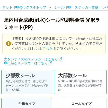
ネット印刷のラクスルトップ
シール印刷・ステッカー作成・ラ
屋内用合成紙(耐水)シール印刷料金表 光沢ラ
ミネート(PP)
【重要】お盆期間の印刷休業日について一部商品・仕様にお
いて営業日カウントの変更をさせていただきますのでご注意
ください。詳しくは
こちら
をご覧ください。
大きいサイズのステッカーはこちら
床に貼るステッカーはこちら
少部数シール
大部数シール
1枚から注文可能で、細かなグラ
5,000～300,000枚の大量印刷に最
デーションや4色かけ合わせの印
適。大部数ほど低価格で印刷が可
刷にも対応
能
台紙タイプ
ロールタイプ