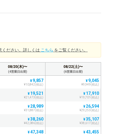
意ください。詳しくは
こちら
をご覧ください。
08/20(木)〜
08/22(土)〜
(4営業日出荷)
(6営業日出荷)
9,857
9,045
¥
¥
¥10,842(税込)
¥9,949(税込)
19,521
17,910
¥
¥
¥21,473(税込)
¥19,701(税込)
28,989
26,594
¥
¥
¥31,887(税込)
¥29,253(税込)
38,260
35,107
¥
¥
¥42,086(税込)
¥38,617(税込)
47,348
43,455
¥
¥