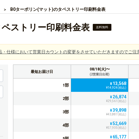
B0ターポリン(マット)のタペストリー印刷料金表
のタペストリー印刷料金表
送料無料
品・仕様において営業日カウントの変更をさせていただきますのでご注
08/18(火)〜
最短お届け日
(2営業日出荷)
13,568
¥
1部
¥14,924(税込)
26,874
¥
2部
¥29,561(税込)
39,898
¥
3部
¥43,887(税込)
52,669
¥
4部
¥57,935(税込)
65,177
¥
5部