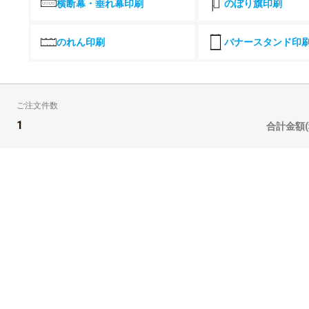
横断幕・垂れ幕印刷
のぼり旗印刷
26部
27部
のれん印刷
バナースタンド印
28部
29部
ご注文件数
30部
1
合計金額(