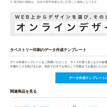
取消線の価格は、当社の基準単価を元に計算した価格になります。
16部
17部
18部
19部
20部
タペストリー印刷のデータ作成テンプレート
21部
データ作成テンプレートをご利用いただくと、サイズや塗り足しなどの必
不備やミスを防げるため、初めての方でも安心して印刷までお進みいただ
22部
23部
データ作成テンプレート
24部
関連商品を見る
25部