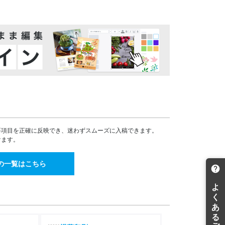
135,675
124,499
¥
¥
¥149,242(税込)
¥136,948(税込)
142,705
130,956
¥
¥
¥156,975(税込)
¥144,051(税込)
149,595
137,271
¥
¥
¥164,554(税込)
¥150,998(税込)
156,316
143,447
¥
¥
¥171,947(税込)
¥157,791(税込)
162,900
149,483
¥
¥
¥179,190(税込)
¥164,431(税込)
169,341
155,393
¥
¥
¥186,275(税込)
¥170,932(税込)
要項目を正確に反映でき、迷わずスムーズに入稿できます。
175,630
161,163
¥
¥
けます。
¥193,193(税込)
¥177,279(税込)
181,778
166,806
¥
¥
の一覧はこちら
¥199,955(税込)
¥183,486(税込)
187,785
172,311
¥
¥
¥206,563(税込)
¥189,542(税込)
193,652
177,701
¥
¥
¥213,017(税込)
¥195,471(税込)
199,381
182,954