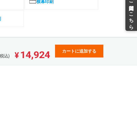
¥
¥
横幕印刷
¥219,319(税込)
¥201,249(税込)
204,981
188,093
¥
¥
¥225,479(税込)
¥206,902(税込)
刷
210,444
193,107
¥
¥
¥231,488(税込)
¥212,417(税込)
215,780
198,008
¥
¥
¥237,358(税込)
¥217,808(税込)
カートに追加する
14,924
220,990
202,783
¥
¥
¥
税込)
¥243,089(税込)
¥223,061(税込)