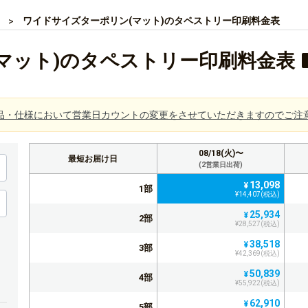
ワイドサイズターポリン(マット)のタペストリー印刷料金表
マット)のタペストリー印刷料金表
品・仕様において営業日カウントの変更をさせていただきますのでご注
08/18(火)〜
最短お届け日
(2営業日出荷)
13,098
¥
1部
¥14,407(税込)
25,934
¥
2部
¥28,527(税込)
38,518
¥
3部
¥42,369(税込)
50,839
¥
4部
¥55,922(税込)
62,910
¥
5部