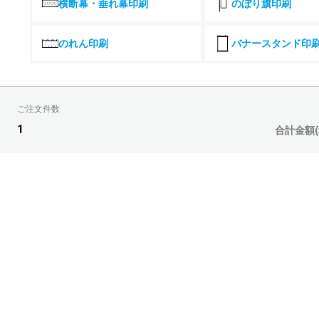
横断幕・垂れ幕印刷
のぼり旗印刷
26部
27部
のれん印刷
バナースタンド印
28部
29部
ご注文件数
30部
1
合計金額(