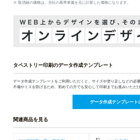
取消線の価格は、当社の基準単価を元に計算した価格になります。
16部
17部
18部
19部
20部
タペストリー印刷のデータ作成テンプレート
21部
データ作成テンプレートをご利用いただくと、サイズや塗り足しなどの必
不備やミスを防げるため、初めての方でも安心して印刷までお進みいただ
22部
23部
データ作成テンプレート
24部
関連商品を見る
25部