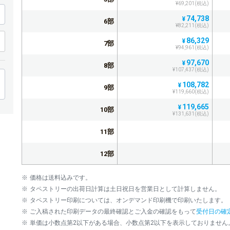
¥69,201(税込)
74,738
¥
6部
¥82,211(税込)
86,329
¥
7部
¥94,961(税込)
97,670
¥
8部
¥107,437(税込)
108,782
¥
9部
¥119,660(税込)
119,665
¥
10部
¥131,631(税込)
11部
12部
13部
価格は送料込みです。
タペストリーの出荷日計算は土日祝日を営業日として計算しません。
14部
タペストリー印刷については、オンデマンド印刷機で印刷いたします。
ご入稿された印刷データの最終確認とご入金の確認をもって
受付日の確
15部
単価は小数点第2以下がある場合、小数点第2以下を表示しておりません