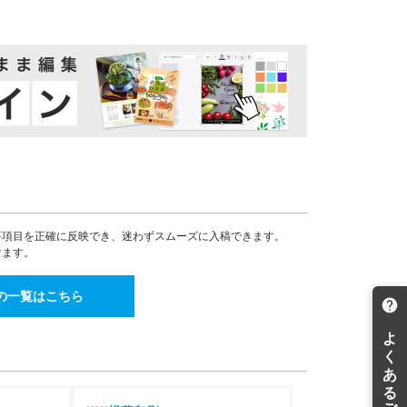
130,993
120,120
¥
¥
¥144,092(税込)
¥132,132(税込)
137,782
126,348
¥
¥
¥151,560(税込)
¥138,982(税込)
144,439
132,441
¥
¥
¥158,882(税込)
¥145,685(税込)
150,929
138,405
¥
¥
¥166,021(税込)
¥152,245(税込)
157,286
144,237
¥
¥
¥173,014(税込)
¥158,660(税込)
163,501
149,924
¥
¥
¥179,851(税込)
¥164,916(税込)
要項目を正確に反映でき、迷わずスムーズに入稿できます。
169,572
155,491
¥
¥
けます。
¥186,529(税込)
¥171,040(税込)
175,512
160,941
¥
¥
の一覧はこちら
¥193,063(税込)
¥177,035(税込)
181,307
166,256
¥
¥
¥199,437(税込)
¥182,881(税込)
186,970
171,453
¥
¥
¥205,667(税込)
¥188,598(税込)
192,515
176,529