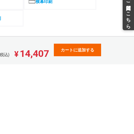
¥
¥
横幕印刷
¥211,766(税込)
¥194,181(税込)
197,914
181,486
¥
¥
¥217,705(税込)
¥199,634(税込)
刷
203,196
186,324
¥
¥
¥223,515(税込)
¥204,956(税込)
208,344
191,054
¥
¥
¥229,178(税込)
¥210,159(税込)
カートに追加する
14,407
213,373
195,664
¥
¥
¥
税込)
¥234,710(税込)
¥215,230(税込)