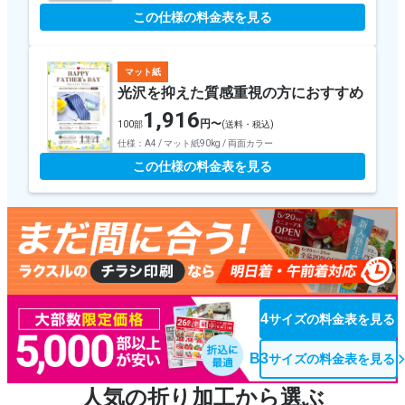
この仕様の料金表を見る
マット紙
光沢を抑えた質感重視の方におすすめ
1,916
円〜
100部
(送料・税込)
仕様：A4 / マット紙90kg / 両面カラー
この仕様の料金表を見る
B4
サイズの料金表を見る
B3
サイズの料金表を見る
人気の折り加工から選ぶ