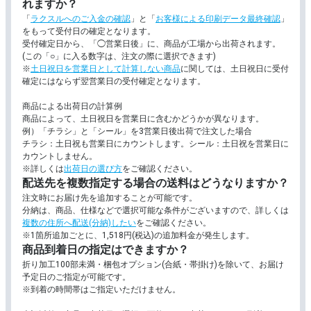
れますか？
す。
「
ラクスルへのご入金の確認
」と「
お客様による印刷データ最終確認
」
をもって受付日の確定となります。
古紙を一部使用し環境に配慮した普通紙で
普通再生紙(上質)
受付確定日から、「◯営業日後」に、商品が工場から出荷されます。
常の普通紙よりややくすんだ色合いになり
(この「○」に入る数字は、注文の際に選択できます)
※
土日祝日を営業日として計算しない商品
に関しては、土日祝日に受付
竹の内側のようなやや黄みがかった紙です
竹はだGA
確定にはならず翌営業日の受付確定となります。
感は低く素朴な仕上がりになります。
商品による出荷日の計算例
色上質紙(レモン)
上質紙をベースに着色した紙です。
商品によって、土日祝日を営業日に含むかどうかが異なります。
例）「チラシ」と「シール」を3営業日後出荷で注文した場合
チラシ：土日祝も営業日にカウントします。シール：土日祝を営業日に
色上質紙(アイボリー)
カウントしません。
上質紙をベースに着色した紙です。
※詳しくは
出荷日の選び方
をご確認ください。
配送先を複数指定する場合の送料はどうなりますか？
色上質紙(クリーム)
注文時にお届け先を追加することが可能です。
上質紙をベースに着色した紙です。
分納は、商品、仕様などで選択可能な条件がございますので、詳しくは
複数の住所へ配送(分納)したい
をご確認ください。
※1箇所追加ごとに、1,518円(税込)の追加料金が発生します。
色上質紙(オレンジ)
上質紙をベースに着色した紙です。
商品到着日の指定はできますか？
折り加工100部未満・梱包オプション(合紙・帯掛け)を除いて、お届け
色上質紙(黄)
上質紙をベースに着色した紙です。
予定日のご指定が可能です。
※到着の時間帯はご指定いただけません。