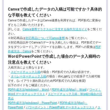
Canvaで作成したデータの入稿は可能ですか？具体的
優しい風合いで白色度が高い嵩高紙です。
b7トラネクスト
グ、カレンダー、ブライダル用途など特別
な手順を教えてください
したい時におすすめです。
Canvaで作成したデータはCanva連携を利用すれば、PDF形式に変換せ
ずともご入稿いただけます。
紙厚と柔らかさのある嵩高紙です。表面は
詳しくは、
Canva連携でラクスルに注文する操作方法ガイド
をご覧くだ
ラしていて、光沢感が低く文字が読みやす
モンテルキア
さい。
です。モンテシオンよりも白色度が高い用
※対応商品は
対応商品について(Canva連携)
をご覧ください。
す。
※対応商品以外でCanvaのデータを入稿したい場合は、PDF形式でデー
タをダウンロードしアップロードをお願いします。PDFへの変換は
PDF
障子に使われるような柔らかな風合いがあ
作成方法：Canva
をご覧ください。
新鳥の子 雪
す。白色度が高く、表面の凸凹がある紙ら
Word/PowerPointで作成した場合のデータ入稿時の
感があります。
注意点を教えてください
入稿方法により異なります。
冠婚葬祭でよく使われる和紙風の用紙で、
奉書紙 自然色
・
スピードチェック入稿
の場合：PDF形式での入稿が必須です。
みがかっています。表面はつるつる、裏面
・
オペレーターチェック入稿
の場合：doc,pptなどの拡張子で入稿可能
ざらしています。
です。(レイアウト崩れ防止のためPDF形式での入稿を推奨)
以下のガイドをご確認ください。
冠婚葬祭でよく使われる和紙風の用紙で、
PDF作成方法(windows)：Word
/
PDF作成方法(Mac)：Word
/
ワード｜
奉書紙 白色
より青白い色合いです。表面はつるつる、
Word データチェックリスト
/
スピードチェック入稿：Wordの場合の注
ざらざらしています。
意点
PDF作成方法(windows)：PowerPoint
/
PDF作成方法(Mac)：
ポリプロピレン樹脂を原料とした合成紙で
PowerPoint
/
パワーポイント｜PowerPoint データチェックリスト
/
ス
合成紙(ユポ)
に強くて破れにくく、写真の印刷適正や筆