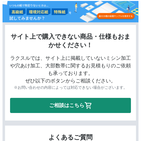
最高級上質紙(マシュマ
高白色の用紙でマシュマロのような柔らか
ロ)
ときめ細やかな用紙です。
滑らかな表面の高級マット紙で、インキが
ヴァンヌーボVG スノー
部分に光沢感が出て落ち着いた上品さがあ
ホワイト
サイト上で購入できない商品・仕様もおま
す。
かせください！
ヴァンヌーボVG ホワイ
スノーホワイトよりも自然な白さがあり印
ト
性が高い用紙です。
ラクスルでは、サイト上に掲載していないミシン加工
や穴あけ加工、大部数帯に関するお見積もりのご依頼
ウルトラホワイトとホワイトの中間の白色
アラベール スノーホワ
も承っております。
す。表面塗工がなく、ヴァンヌーボよりも
イト
ぜひ以下のボタンからご相談ください。
を抑えた上品な仕上がりになります。
※お問い合わせの内容によっては対応できない場合がございます。
スノーホワイトよりも自然な白さがありま
アラベール ホワイト
面塗工がなく、ヴァンヌーボよりも光沢感
た上品な仕上がりになります。
ご相談はこちら
高い白色度があります。やや粗い表面とイ
Mr.B スーパーホワイト
乗せた部分に光沢感が出るところが特徴で
ミセスB-F スーパーホワ
高い白色度があります。Mr.Bと比較して表
よくあるご質問
イト
らかさがあります。