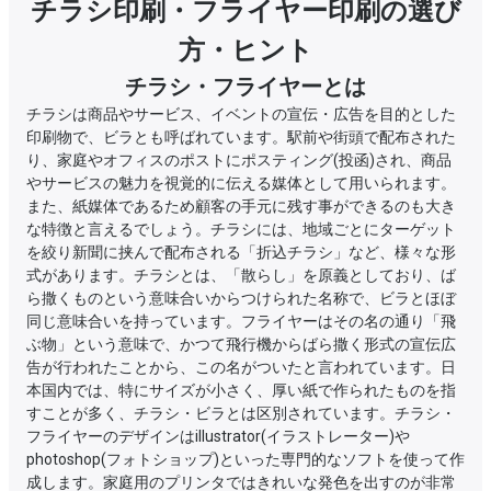
チラシ印刷・フライヤー印刷の選び
方・ヒント
チラシ・フライヤーとは
チラシは商品やサービス、イベントの宣伝・広告を目的とした
印刷物で、ビラとも呼ばれています。駅前や街頭で配布された
り、家庭やオフィスのポストにポスティング(投函)され、商品
やサービスの魅力を視覚的に伝える媒体として用いられます。
また、紙媒体であるため顧客の手元に残す事ができるのも大き
な特徴と言えるでしょう。チラシには、地域ごとにターゲット
を絞り新聞に挟んで配布される「折込チラシ」など、様々な形
式があります。チラシとは、「散らし」を原義としており、ば
ら撒くものという意味合いからつけられた名称で、ビラとほぼ
同じ意味合いを持っています。フライヤーはその名の通り「飛
ぶ物」という意味で、かつて飛行機からばら撒く形式の宣伝広
告が行われたことから、この名がついたと言われています。日
本国内では、特にサイズが小さく、厚い紙で作られたものを指
すことが多く、チラシ・ビラとは区別されています。チラシ・
フライヤーのデザインはillustrator(イラストレーター)や
photoshop(フォトショップ)といった専門的なソフトを使って作
成します。家庭用のプリンタではきれいな発色を出すのが非常