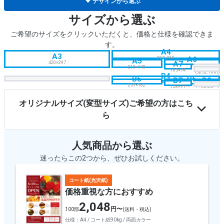
デザインから選ぶ
サイズから選ぶ
ご希望のサイズをクリックいただくと、価格と仕様を確認できま
す。
A4
A3
A6
297×210
A5
A7
420×297
148×105
210×148
105×74
(単位: mm)
B4
B5
B6
B7
B8
364×257
(単位: mm)
257×182
182×128
128×91
91×64
オリジナルサイズ(変型サイズ)ご希望の方はこち
ら
人気商品から選ぶ
迷ったらこの2つから、ぜひお試しください。
コート紙(光沢紙)
価格重視な方におすすめ
2,048
円〜
100部
(送料・税込)
仕様：A4 / コート紙90kg / 両面カラー