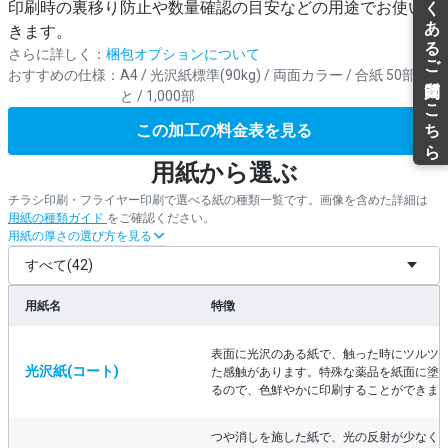
印刷時の裏移り防止や数量確認の目安などの用途でお使いで
きます。
さらに詳しく：
梱包オプションについて
おすすめの仕様：
A4 / 光沢紙標準(90kg) / 両面カラー / 合紙 50部ご
と / 1,000部
この加工の料金表を見る
用紙から選ぶ
チラシ印刷・フライヤー印刷で選べる紙の種類一覧です。画像を含めた詳細は
用紙の種類ガイド
をご確認ください。
用紙の厚さの選び方を見る
用紙名
特徴
表面に光沢のある紙で、触った時にツルツ
光沢紙(コート)
た感触があります。特殊な薬品を紙面に塗
るので、色鮮やかに印刷することができま
つや消しを施した紙で、光の反射が少なく