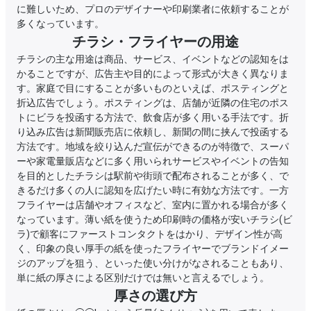
に難しいため、プロのデザイナーや印刷業者に依頼することが
多くなっています。
チラシ・フライヤーの用途
チラシの主な用途は商品、サービス、イベントなどの認知をは
かることですが、広告主や目的によって形式が大きく異なりま
す。家庭で目にすることが多いものといえば、ポスティングと
折込広告でしょう。ポスティングは、店舗が近隣の住宅のポス
トにビラを投函する方法で、飲食店が多く用いる手法です。折
り込み広告は新聞販売店に依頼し、新聞の間に挟んで投函する
方法です。地域を絞り込んだ宣伝ができるのが特徴で、スーパ
ーや家電量販店などに多く用いられサービスやイベントの告知
を目的としたチラシは駅前や街頭で配布されることが多く、で
きるだけ多くの人に認知を広げたい時に有効な方法です。一方
フライヤーは店舗やオフィスなど、室内に置かれる場合が多く
なっています。薄い紙を使うため印刷時の価格が安いチラシ(ビ
ラ)で顧客にファーストコンタクトをはかり、デザイン性が高
く、印象の良い厚手の紙を使ったフライヤーでブランドイメー
ジのアップを狙う、といった使い分けがなされることもあり、
単に紙の厚さによる区別だけでは無いと言えるでしょう。
厚さの選び方