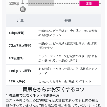
斤量
特徴
一般的なコピー用紙より少し薄い。例: 大部数
58kg (極薄)
の新聞折込チラシ
一般的なコピー用紙とほぼ同じ厚さ。例: 新聞
70kg/73kg(薄手)
折込チラシ
チラシ・フライヤーでは定番の厚さ。例: 最も
90kg(標準)
広く使われる、一般的なチラシ
ある程度しっかりした厚み。例: 高級感あるフ
110kg(少し厚手)
ライヤー
135kg(厚手)
しっかりした厚み。例: 商品パンフレット
費用をさらにお安くするコツ
1. 複合機ではなくネット印刷を利用
コストを抑えるために300部程度の部数であっても社内の複合
機を使っていませんか?複合機は費用が発生していないように見