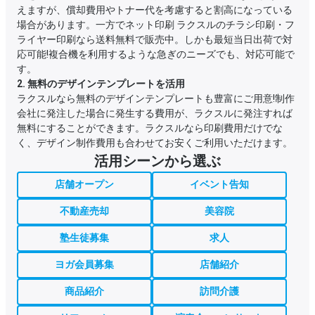
えますが、償却費用やトナー代を考慮すると割高になっている
場合があります。一方でネット印刷 ラクスルのチラシ印刷・フ
ライヤー印刷なら送料無料で販売中。しかも最短当日出荷で対
応可能!複合機を利用するような急ぎのニーズでも、対応可能で
す。
2. 無料のデザインテンプレートを活用
ラクスルなら無料のデザインテンプレートも豊富にご用意!制作
会社に発注した場合に発生する費用が、ラクスルに発注すれば
無料にすることができます。ラクスルなら印刷費用だけでな
く、デザイン制作費用も合わせてお安くご利用いただけます。
活用シーンから選ぶ
店舗オープン
イベント告知
不動産売却
美容院
塾生徒募集
求人
ヨガ会員募集
店舗紹介
商品紹介
訪問介護