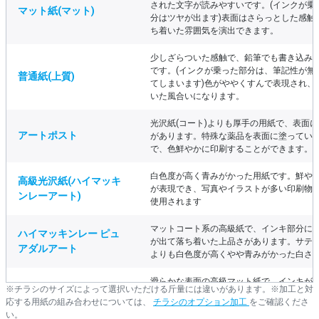
された文字が読みやすいです。(インクが乗
マット紙(マット)
分はツヤが出ます)表面はさらっとした感触
ち着いた雰囲気を演出できます。
少しざらついた感触で、鉛筆でも書き込み
です。(インクが乗った部分は、筆記性が無
普通紙(上質)
てしまいます)色がややくすんで表現され、
いた風合いになります。
光沢紙(コート)よりも厚手の用紙で、表面
アートポスト
があります。特殊な薬品を表面に塗ってい
で、色鮮やかに印刷することができます。
白色度が高く青みがかった用紙です。鮮や
高級光沢紙(ハイマッキ
が表現でき、写真やイラストが多い印刷物
ンレーアート)
使用されます
マットコート系の高級紙で、インキ部分に
ハイマッキンレー ピュ
が出て落ち着いた上品さがあります。サテ
アダルアート
よりも白色度が高くやや青みがかった白さ
滑らかな表面の高級マット紙で、インキが
※チラシのサイズによって選択いただける斤量には違いがあります。※加工と対
サテン金藤
部分に光沢感が出て落ち着いた上品さがあ
応する用紙の組み合わせについては、
チラシのオプション加工
をご確認くださ
す。
い。