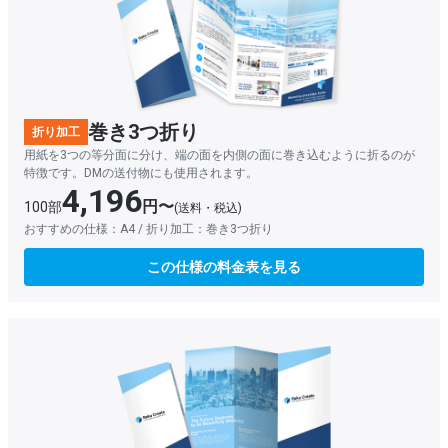
巻き3つ折り
折り加工
用紙を3つの等分面に分け、端の面を内側の面に巻き込むように折るのが
特徴です。DMの送付物にも使用されます。
4,196
円〜
100部
(送料・税込)
おすすめの仕様：A4 / 折り加工：巻き3つ折り
この仕様の料金表を見る