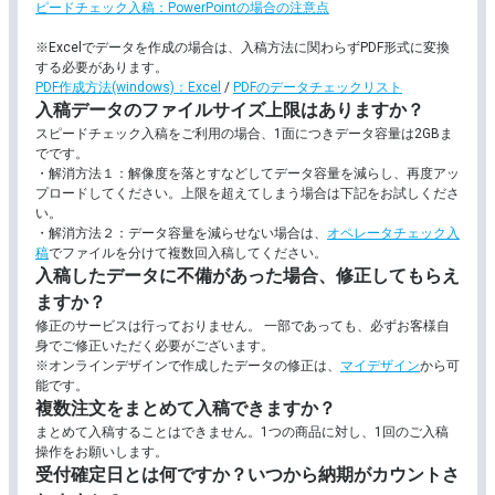
ピードチェック入稿：PowerPointの場合の注意点
あります。
※Excelでデータを作成の場合は、入稿方法に関わらずPDF形式に変換
淡く黄みがかった用紙です。小説などによ
淡クリームキンマリ
する必要があります。
れ文字が読みやすい仕上がりになります。
PDF作成方法(windows)：Excel
/
PDFのデータチェックリスト
入稿データのファイルサイズ上限はありますか？
表は鏡面加工された強い光沢があり、裏面
片面強光沢紙/裏面上質
スピードチェック入稿をご利用の場合、1面につきデータ容量は2GBま
紙で書き込みやすい用紙です。
でです。
・解消方法１：解像度を落とすなどしてデータ容量を減らし、再度アッ
半透明で裏が透けるのが特徴的な用紙です
プロードしてください。上限を超えてしまう場合は下記をお試しくださ
トレーシングペーパー
式のメニューやラッピングの他、模写用に
い。
使われます。
・解消方法２：データ容量を減らせない場合は、
オペレータチェック入
稿
でファイルを分けて複数回入稿してください。
両更クラフトより薄い茶色で封筒に使われ
半更クラフト紙
入稿したデータに不備があった場合、修正してもらえ
す。ヴィンテージ感を出す際にピッタリで
ますか？
半更クラフト紙より濃い茶色のクラフト紙
修正のサービスは行っておりません。 一部であっても、必ずお客様自
両更クラフト紙
レトロな雰囲気を出すことができます。
身でご修正いただく必要がございます。
※オンラインデザインで作成したデータの修正は、
マイデザイン
から可
古紙を一部使用し環境に配慮したコート紙
能です。
光沢再生紙(コート)
通常のコート紙よりややくすんだ色合いに
複数注文をまとめて入稿できますか？
す。
まとめて入稿することはできません。1つの商品に対し、1回のご入稿
操作をお願いします。
古紙を一部使用し環境に配慮したマット紙
受付確定日とは何ですか？いつから納期がカウントさ
マット再生紙(マット)
通常のマット紙よりややくすんだ色合いに