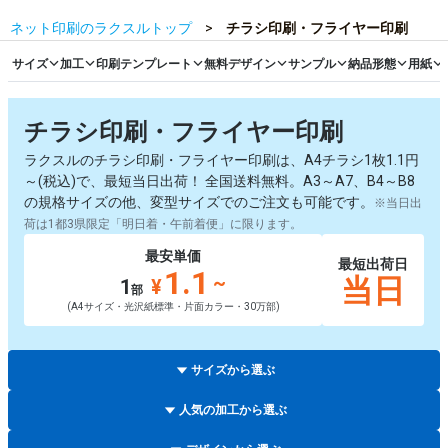
ネット印刷のラクスルトップ
チラシ印刷・フライヤー印刷
サイズ
加工
印刷テンプレート
無料デザイン
サンプル
納品形態
用紙
チラシ印刷・フライヤー印刷
ラクスルのチラシ印刷・フライヤー印刷は、A4チラシ1枚1.1円
～(税込)で、最短当日出荷！ 全国送料無料。A3～A7、B4～B8
の規格サイズの他、変型サイズでのご注文も可能です。
※当日出
荷は1都3県限定「明日着・午前着便」に限ります。
最安単価
最短出荷日
1.1
~
当日
1
¥
部
(A4サイズ・光沢紙標準・片面カラー・30万部)
サイズから選ぶ
人気の加工から選ぶ