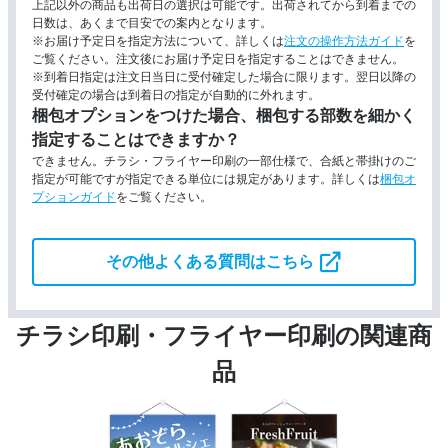
色上質紙(うぐいす)
上記以外の商品も出荷日の選択は可能です。出荷されてから到着までの
上質紙をベースに着色した紙です。
日数は、あくまで目安での案内となります。
※お届け予定日を指定方法について、詳しくは
注文の操作方法ガイド
を
ご覧ください。注文後にお届け予定日を指定することはできません。
色上質紙(若草)
上質紙をベースに着色した紙です。
※到着日指定は注文日当日に受付確定した場合に限ります。翌日以降の
受付確定の場合は到着日の指定が自動的に外れます。
梱包オプションをつけた場合、梱包する部数を細かく
色上質紙(浅黄)
上質紙をベースに着色した紙です。
指定することはできますか？
できません。チラシ・フライヤー印刷の一部仕様で、合紙と帯掛けのご
色上質紙(水)
上質紙をベースに着色した紙です。
指定が可能ですが指定できる単位には規定があります。詳しくは
梱包オ
プションガイド
をご覧ください。
色上質紙(空)
上質紙をベースに着色した紙です。
その他よくある質問はこちら
色上質紙(さくら)
上質紙をベースに着色した紙です。
チラシ印刷・フライヤー印刷の関連商
色上質紙(コスモス)
上質紙をベースに着色した紙です。
品
色上質紙(桃)
上質紙をベースに着色した紙です。