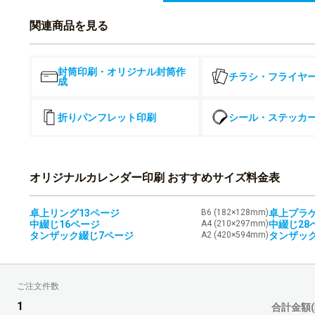
8,000部
関連商品を見る
8,500部
封筒印刷・オリジナル封筒作
チラシ・フライヤ
9,000部
成
9,500部
折りパンフレット印刷
シール・ステッカ
10,000部
オリジナルカレンダー印刷 おすすめサイズ料金表
卓上リング13ページ
B6 (182×128mm)
卓上プラケ
中綴じ16ページ
A4 (210×297mm)
中綴じ28
タンザック綴じ7ページ
A2 (420×594mm)
タンザック
ご注文件数
1
合計金額(