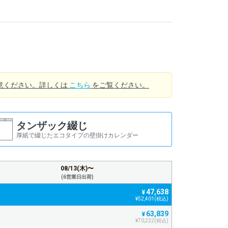
意ください。詳しくは
こちら
をご覧ください。
タンザック綴じ
厚紙で綴じたエコタイプの壁掛けカレンダー
08/13(木)〜
(6営業日出荷)
47,638
¥
¥52,401(税込)
63,839
¥
¥70,222(税込)