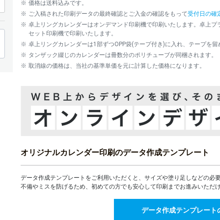
2,500部
価格は送料込みです。
ご入稿された印刷データの最終確認とご入金の確認をもって
受付日の確
3,000部
卓上リングカレンダーはオンデマンド印刷機で印刷いたします。卓上プ
セット印刷機で印刷いたします。
3,500部
卓上リングカレンダーは1部ずつOPP袋(テープ付き)に入れ、テープを
タンザック綴じのカレンダーは冊数分のポリチューブが同梱されます。
4,000部
取消線の価格は、当社の基準単価を元に計算した価格になります。
4,500部
5,000部
5,500部
6,000部
オリジナルカレンダー印刷のデータ作成テンプレート
6,500部
データ作成テンプレートをご利用いただくと、サイズや塗り足しなどの必
不備やミスを防げるため、初めての方でも安心して印刷までお進みいただ
7,000部
データ作成テンプレート
7,500部