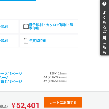
1,254,427
¥
¥1,379,869(税込)
1,330,760
¥
¥1,463,836(税込)
冊子印刷・カタログ印刷・製
1,407,073
ー印刷
¥
本印刷
¥1,547,780(税込)
1,483,385
¥
¥1,631,723(税込)
ー印刷
年賀状印刷
1,582,327
¥
¥1,740,559(税込)
ース13ページ
128×129mm
ページ
A4 (210×297mm)
綴じ13ページ
A2 (420×594mm)
カートに追加する
52,401
¥
税込)