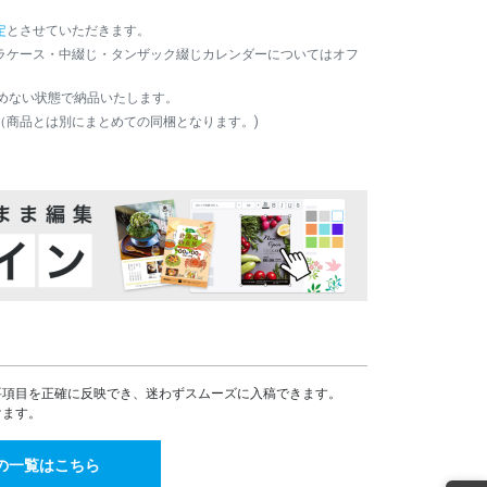
¥456,179(税込)
定
とさせていただきます。
492,227
¥
ラケース・中綴じ・タンザック綴じカレンダーについてはオフ
¥541,449(税込)
568,694
¥
留めない状態で納品いたします。
¥625,563(税込)
（商品とは別にまとめての同梱となります。)
645,151
¥
¥709,666(税込)
721,618
¥
¥793,779(税込)
796,540
¥
¥876,194(税込)
872,863
¥
¥960,149(税込)
949,166
¥
¥1,044,082(税込)
1,025,499
¥
¥1,128,048(税込)
要項目を正確に反映でき、迷わずスムーズに入稿できます。
けます。
1,101,801
¥
¥1,211,981(税込)
1,178,124
の一覧はこちら
¥
¥1,295,936(税込)