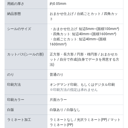
用紙の厚さ
約0.05mm
納品形態
おまかせ仕上げ / 台紙ごとカット / 四角カッ
ト
シールのサイズ
・おまかせ仕上げ: 短辺5mm~(面積100mm²)
・四角カット: 短辺40mm~(面積1600mm²)
・台紙ごとカット: 短辺40mm~(面積
1600mm²)
カットパス(シールの形)
正方形・長方形 / 円形・楕円形 / おまかせカ
ット / 自分で作成(自身でデータを用意する方
法)
のり
普通のり
印刷方法
オンデマンド印刷、もしくはデジタル印刷
※印刷方法の指定は承れません
印刷カラー
片面カラー
白版
白版あり / 白版なし
ラミネート加工
ラミネートなし / 光沢ラミネート(PP) / マット
ラミネート(PP)