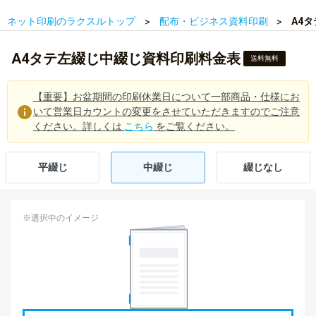
ネット印刷のラクスルトップ
配布・ビジネス資料印刷
A4
A4タテ左綴じ中綴じ資料印刷料金表
送料無料
【重要】お盆期間の印刷休業日について一部商品・仕様にお
いて営業日カウントの変更をさせていただきますのでご注意
ください。詳しくは
こちら
をご覧ください。
平綴じ
中綴じ
綴じなし
※選択中のイメージ