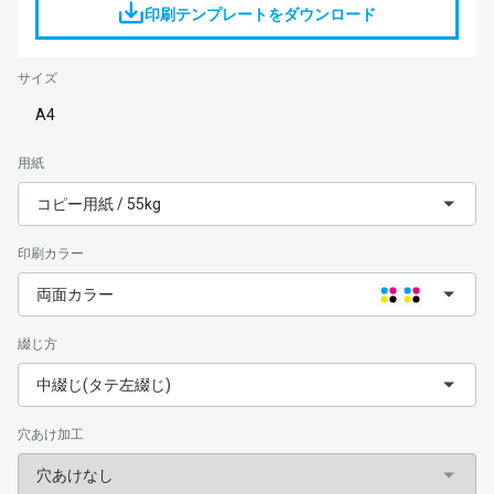
印刷テンプレートをダウンロード
サイズ
A4
用紙
コピー用紙 / 55kg
印刷カラー
両面カラー
綴じ方
中綴じ(タテ左綴じ)
穴あけ加工
穴あけなし